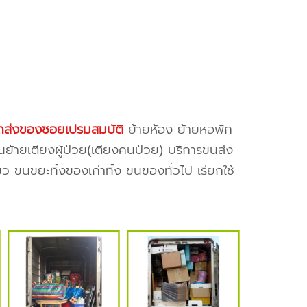
ถส่งของซอยเปรมสมบัติ
ย้ายห้อง ย้ายหอพัก
นย้ายเตียงผู้ป่วย(เตียงคนป่วย) บริการขนส่ง
ว ขนขยะทิ้งของเก่าทิ้ง ขนของทั่วไป เรียกใช้