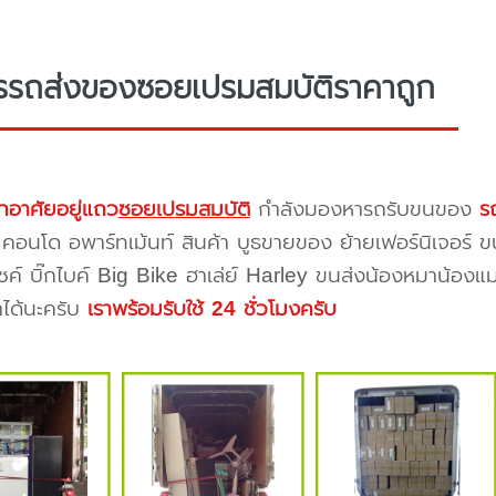
รรถส่งของซอยเปรมสมบัติราคาถูก
กอาศัยอยู่แถว
ซอยเปรมสมบัติ
กำลังมองหารถรับขนของ
ร
 คอนโด อพาร์ทเม้นท์ สินค้า บูธขายของ ย้ายเฟอร์นิเจอร์ ข
ซค์ บิ๊กไบค์ Big Bike ฮาเล่ย์ Harley ขนส่งน้องหมาน้องแม
าได้นะครับ
เราพร้อมรับใช้ 24 ชั่วโมงครับ