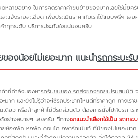
ียดหลายอยาง ในการคิด
ราคาค่าขนย้ายของ
มากเลยใช่มั้ยคร
ะแจ้งรายละเอียด เพื่อประเมินราคากับเราได้แบบฟรีๆ เลยคร
ูกค้าทุกระดับ บริการประทับใจแน่นอนครับ
ยของน้อยไม่เยอะมาก แนะนำ
รถกระบะรับ
กค้าที่กำลังมองหา
รถรับขนของ รถส่งของซอยเปรมสมบัติ
จ
อะมาก และยังไม่รู้ว่าจะใช้รถประเภทไหนดีที่ราคาถูก ทางเรา
เดียว หรือถ้าลูกค้าไม่มีรถส่วนตัว ต้องการนั่งไปกับรถ เรา
ด้อย่างสบายๆ เลยครับ ที่ทาง
เราแนะนำเลือกใช้เป็น รถกระบ
ยห้องพัก หอพัก คอนโด อพาร์ทเม้นท์ ที่มีของไม่เยอะมาก 
าถูกที่สุดครับ และที่สำคัญมีความคล่องตัว วิ่งได้ตลอด 24 ชั่