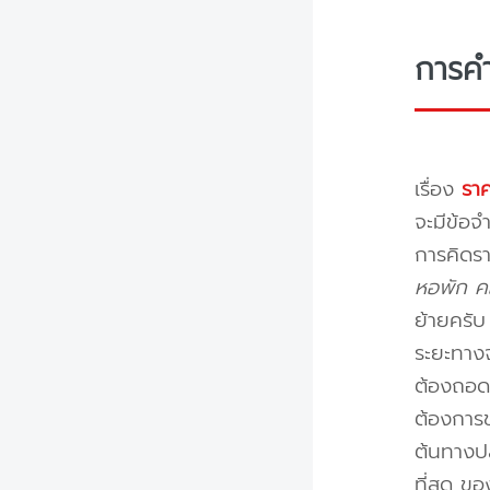
การค
เรื่อง
ราค
จะมีข้อจำ
การคิดรา
หอพัก คอ
ย้ายครั
ระยะทางจ
ต้องถอดป
ต้องการข
ต้นทางปล
ที่สุด ข