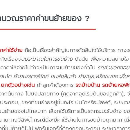
ำนวณราคาค่าขนย้ายของ ?
าค่าใช้จ่าย
ถือเป็นเรื่องสำคัญในการตัดสินใจใช้บริการ ทางเร
กัดเรื่อง
งบประมาณในการขนย้าย
ดังนั้น เพื่อความสบายใ
คาค่าใช้จ่ายไม่ว่าจะเป็นการขนย้ายของทั่วไป
รถส่งของซอยเ
นโด ย้ายมอเตอร์ไซค์ ขนส่งสินค้า ย้ายบูธ หรือขนของอื่น
บ
ยกตัวอย่างเช่น
ถ้าลูกค้าต้องการ
รถย้ายบ้าน
รถย้ายหอพั
ากต้นทาง ไปยังปลายทาง (คิดจากจุดเริ่มต้นของลูกค้า), จำน
ระกอบ, ของที่ขนย้ายอยู่ชั้นอะไร บันไดหรือมีลิฟต์, ระยะเ
นย้ายของไม่ไกลมาก เลือกใช้บริการเป็นรถกระบะรับจ้าง ของมี
ายทางมีลิฟต์ กรณีนี้จะมีค่าใช้จ่ายในการขนย้ายถูกมาก เนื่
องที่ขนย้ายก็ไม่มีเฟอร์นิเจอร์ที่ต้องถอดประกอบ ระยะเวลากา