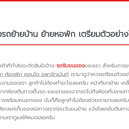
างรถย้ายบ้าน ย้ายหอพัก เตรียมตัวอย่าง
กค้าที่กำลังจะตัดสินใจจ้าง
รถรับขนของ
ของเรา สำหรับกา
ก ห้องพัก คอนโด อพาร์ทเม้นท์
เรามาดูว่าควรเตรียมตัวอย่
ีมงานของเรา ลูกค้าไม่ต้องทำอะไรเลยครับ หน้าที่ยกย้าย เคลื
กห้องต้นทางขึ้นรถ และยกของจากรถไปถึงห้องที่ปลายทาง 
ิการพร้อมคนยกของ นั่นก็คือลูกค้าไม่ต้องช่วยเรายกเลยครับ 
พียงแค่เก็บของรอทางเราก่อนวันขนย้าย แจ้งโลเคชั่นต้นทาง
งานเราดูแลให้หมดเลยครับ