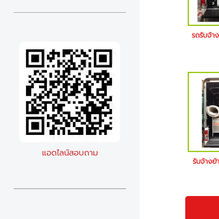
รถรับจ้า
แอดไลน์สอบถาม
รับจ้างย