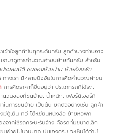
าเข้าใจลูกค้าในทุกระดับครับ ลูกค้าบางท่านอาจ
จ เรามาดูการคำนวณค่าขนย้ายกันครับ สำหรับ
ปรมสมบัติ ขนของย้ายบ้าน ย้ายห้องพัก
ๆ
ทางเรา มีหลายปัจจัยในการคิดคำนวณค่าขน
ก
การคิดราคาก็ขึ้นอยู่ว่า ประเภทรถที่ใช้รถ,
วนของที่ขนย้าย, น้ำหนัก, เฟอร์นิเจอร์ที่
วลาในการขนย้าย เป็นต้น ยกตัวอย่างเช่น ลูกค้า
ตู้เย็น ทีวี โต๊ะเขียนหนังสือ ย้ายหอพัก
องจากใช้รถกระบะรับจ้าง คือรถที่มีขนาดเล็ก
รขนย้ายไม่นานมาก นั่นเองครับ จะเห็นได้ว่ามี