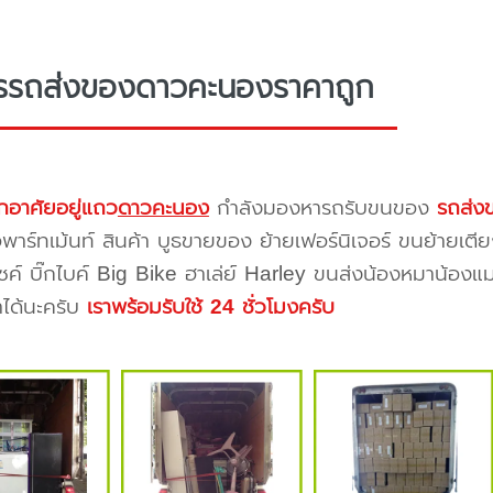
ารรถส่งของดาวคะนองราคาถูก
กอาศัยอยู่แถว
ดาวคะนอง
กำลังมองหารถรับขนของ
รถส่ง
าร์ทเม้นท์ สินค้า บูธขายของ ย้ายเฟอร์นิเจอร์ ขนย้ายเตีย
ซค์ บิ๊กไบค์ Big Bike ฮาเล่ย์ Harley ขนส่งน้องหมาน้องแม
าได้นะครับ
เราพร้อมรับใช้ 24 ชั่วโมงครับ