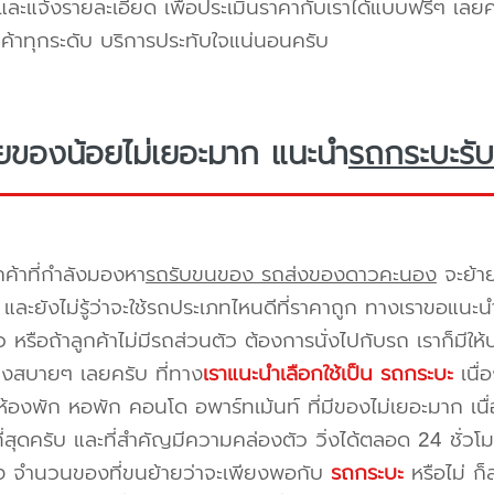
ะแจ้งรายละเอียด เพื่อประเมินราคากับเราได้แบบฟรีๆ เลยคร
ูกค้าทุกระดับ บริการประทับใจแน่นอนครับ
ยของน้อยไม่เยอะมาก แนะนำ
รถกระบะรับ
กค้าที่กำลังมองหา
รถรับขนของ รถส่งของดาวคะนอง
จะย้าย
และยังไม่รู้ว่าจะใช้รถประเภทไหนดีที่ราคาถูก ทางเราขอแนะน
 หรือถ้าลูกค้าไม่มีรถส่วนตัว ต้องการนั่งไปกับรถ เราก็มีใ
างสบายๆ เลยครับ ที่ทาง
เราแนะนำเลือกใช้เป็น รถกระบะ
เนื่
้องพัก หอพัก คอนโด อพาร์ทเม้นท์ ที่มีของไม่เยอะมาก เนื
ี่สุดครับ และที่สำคัญมีความคล่องตัว วิ่งได้ตลอด 24 ชั่วโมง 
่อง จำนวนของที่ขนย้ายว่าจะเพียงพอกับ
รถกระบะ
หรือไม่ ก