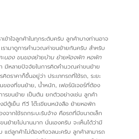
าเข้าใจลูกค้าในทุกระดับครับ ลูกค้าบางท่านอาจ
จ เรามาดูการคำนวณค่าขนย้ายกันครับ สำหรับ
ะนอง ขนของย้ายบ้าน ย้ายห้องพัก หอพัก
า มีหลายปัจจัยในการคิดคำนวณค่าขนย้าย
คิดราคาก็ขึ้นอยู่ว่า ประเภทรถที่ใช้รถ, ระยะ
งที่ขนย้าย, น้ำหนัก, เฟอร์นิเจอร์ที่ต้อง
การขนย้าย เป็นต้น ยกตัวอย่างเช่น ลูกค้า
ตู้เย็น ทีวี โต๊ะเขียนหนังสือ ย้ายหอพัก
องจากใช้รถกระบะรับจ้าง คือรถที่มีขนาดเล็ก
รขนย้ายไม่นานมาก นั่นเองครับ จะเห็นได้ว่ามี
ับ แต่ลูกค้าไม่ต้องกังวลนะครับ ลูกค้าสามารถ