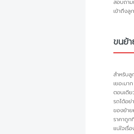
สอบถามแล
เข้าถึงล
ขนย้า
สำหรับลู
เยอะมาก 
ตอนเดียว
รถได้อย่
ของย้ายห
ราคาถูกท
แน่ใจเรื