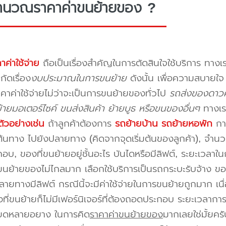
ำนวณราคาค่าขนย้ายของ ?
าค่าใช้จ่าย
ถือเป็นเรื่องสำคัญในการตัดสินใจใช้บริการ ทางเร
กัดเรื่อง
งบประมาณในการขนย้าย
ดังนั้น เพื่อความสบายใ
คาค่าใช้จ่ายไม่ว่าจะเป็นการขนย้ายของทั่วไป
รถส่งของดาวค
ายมอเตอร์ไซค์ ขนส่งสินค้า ย้ายบูธ หรือขนของอื่นๆ
ทางเร
ัวอย่างเช่น
ถ้าลูกค้าต้องการ
รถย้ายบ้าน
รถย้ายหอพัก
การ
นทาง ไปยังปลายทาง (คิดจากจุดเริ่มต้นของลูกค้า), จำนวนขอ
บ, ของที่ขนย้ายอยู่ชั้นอะไร บันไดหรือมีลิฟต์, ระยะเวลาใน
นย้ายของไม่ไกลมาก เลือกใช้บริการเป็นรถกระบะรับจ้าง ของมี
ายทางมีลิฟต์ กรณีนี้จะมีค่าใช้จ่ายในการขนย้ายถูกมาก เนื่
องที่ขนย้ายก็ไม่มีเฟอร์นิเจอร์ที่ต้องถอดประกอบ ระยะเวลากา
ียดหลายอยาง ในการคิด
ราคาค่าขนย้ายของ
มากเลยใช่มั้ยคร