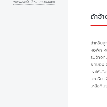
www.รถรับจ้างส่งของ.com
ถ้าจ้
สำหรับลู
หอพัก ห้
รับจ้างท
ยกของ จา
เราให้บร
นะครับ เ
เหลือทีม