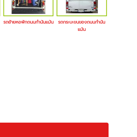
รถย้ายหอพักถนนกำนันแม้น
รถกระบะขนของถนนกำนัน
แม้น