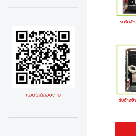
รถรับจ้
แอดไลน์สอบถาม
รับจ้างย