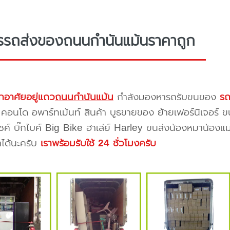
รรถส่งของถนนกำนันแม้นราคาถูก
กอาศัยอยู่แถว
ถนนกำนันแม้น
กำลังมองหารถรับขนของ
รถ
 คอนโด อพาร์ทเม้นท์ สินค้า บูธขายของ ย้ายเฟอร์นิเจอร์ ข
ซค์ บิ๊กไบค์ Big Bike ฮาเล่ย์ Harley ขนส่งน้องหมาน้องแม
าได้นะครับ
เราพร้อมรับใช้ 24 ชั่วโมงครับ