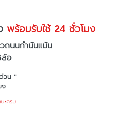
ง
พร้อมรับใช้ 24 ชั่วโมง
ถวถนนกำนันแม้น
6ล้อ
ด่วน "
โมง
้นะครับ