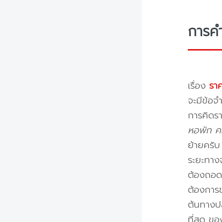
การค
เรื่อง
ราค
จะมีข้อจำ
การคิดรา
หอพัก คอ
ย้ายครั
ระยะทางจ
ต้องถอดป
ต้องการข
ต้นทางปล
ที่สุด ข