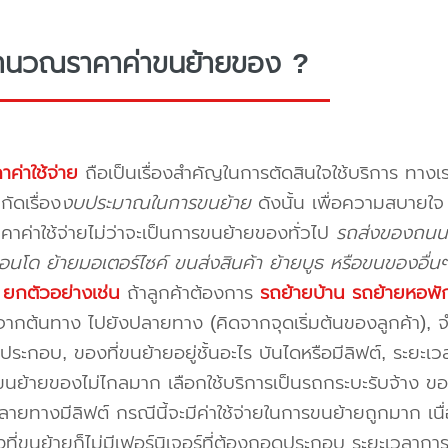
ำนวณราคาค่าขนย้ายของ ?
าค่าใช้จ่าย
ถือเป็นเรื่องสำคัญในการตัดสินใจใช้บริการ ทางเร
กัดเรื่อง
งบประมาณในการขนย้าย
ดังนั้น เพื่อความสบายใ
คาค่าใช้จ่ายไม่ว่าจะเป็นการขนย้ายของทั่วไป
รถส่งของถนนก
นโด ย้ายมอเตอร์ไซค์ ขนส่งสินค้า ย้ายบูธ หรือขนของอื่น
บ
ยกตัวอย่างเช่น
ถ้าลูกค้าต้องการ
รถย้ายบ้าน
รถย้ายหอพั
ากต้นทาง ไปยังปลายทาง (คิดจากจุดเริ่มต้นของลูกค้า), จำน
ระกอบ, ของที่ขนย้ายอยู่ชั้นอะไร บันไดหรือมีลิฟต์, ระยะเ
นย้ายของไม่ไกลมาก เลือกใช้บริการเป็นรถกระบะรับจ้าง ของมี
ายทางมีลิฟต์ กรณีนี้จะมีค่าใช้จ่ายในการขนย้ายถูกมาก เนื่
องที่ขนย้ายก็ไม่มีเฟอร์นิเจอร์ที่ต้องถอดประกอบ ระยะเวลากา