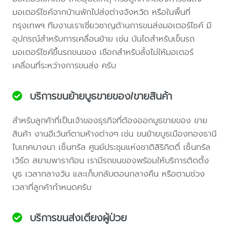
มอเตอร์ไซค์จากบ้านพักไปส่งต่างจังหวัด หรือในพื้นที่
กรุงเทพฯ ทีมงานเราเชี่ยวชาญด้านการขนส่งมอเตอร์ไซค์ มี
อุปกรณ์สำหรับการเคลื่อนย้าย เช่น บันไดสำหรับเข็นรถ
มอเตอร์ไซค์ขึ้นรถขนของ เชือกสำหรับลั้งไม่ให้มอเตอร์
เคลื่อนที่ระหว่างการขนส่ง ครับ
บริการขนย้ายบูธขายของ/ขายสินค้า
สำหรับลูกค้าที่เป็นเจ้าของธุรกิจที่ต้องออกบูธขายของ ขาย
สินค้า งานอีเว้นท์ตามห้างต่างๆ เช่น ขนย้ายบูธเมืองทองธานี
ไบเทคบางนา เซ็นทรัล ศูนย์ประชุมแห่งชาติสิริกิตติ์ เซ็นทรัล
เวิร์ด สยามพาราก้อน เรามีรถขนของพร้อมให้บริการติดตั้ง
บูธ เวลากลางวัน และเก็บกลับตอนกลางคืน หรือตามช่วง
เวลาที่ลูกค้ากำหนดครับ
บริการขนส่งเตียงผู้ป่วย