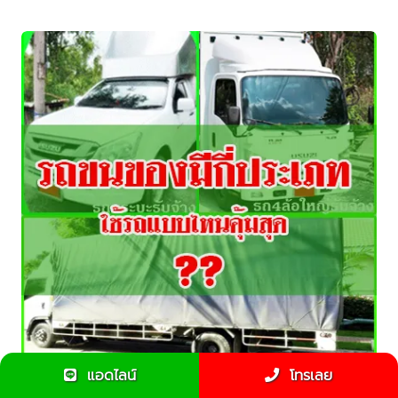
แอดไลน์
โทรเลย