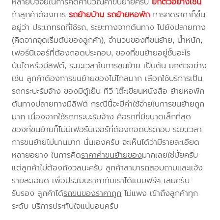
หลายปัจจัยในการคิดคำนวณค่าขนย้ายครับ
ยกตัวอย่างเช่น
ถ้าลูกค้าต้องการ
รถย้ายบ้าน
รถย้ายหอพัก
การคิดราคาก็ขึ้น
อยู่ว่า ประเภทรถที่ใช้รถ, ระยะทางจากต้นทาง ไปยังปลายทาง
(คิดจากจุดเริ่มต้นของลูกค้า), จำนวนของที่ขนย้าย, น้ำหนัก,
เฟอร์นิเจอร์ที่ต้องถอดประกอบ, ของที่ขนย้ายอยู่ชั้นอะไร
บันไดหรือมีลิฟต์, ระยะเวลาในการขนย้าย เป็นต้น ยกตัวอย่าง
เช่น ลูกค้าต้องการขนย้ายของไม่ไกลมาก เลือกใช้บริการเป็น
รถกระบะรับจ้าง ของมีตู้เย็น ทีวี โต๊ะเขียนหนังสือ ย้ายหอพัก
ต้นทางปลายทางมีลิฟต์ กรณีนี้จะมีค่าใช้จ่ายในการขนย้ายถูก
มาก เนื่องจากใช้รถกระบะรับจ้าง คือรถที่มีขนาดเล็กที่สุด
ของที่ขนย้ายก็ไม่มีเฟอร์นิเจอร์ที่ต้องถอดประกอบ ระยะเวลา
การขนย้ายไม่นานมาก นั่นเองครับ จะเห็นได้ว่ามีรายละเอียด
หลายอยาง ในการคิด
ราคาค่าขนย้ายของ
มากเลยใช่มั้ยครับ
แต่ลูกค้าไม่ต้องกังวลนะครับ ลูกค้าสามารถสอบถามและแจ้ง
รายละเอียด เพื่อประเมินราคากับเราได้แบบฟรีๆ เลยครับ
รับรอง ลูกค้าได้
รถขนของราคาถูก
ไม่แพง เข้าถึงลูกค้าทุก
ระดับ บริการประทับใจแน่นอนครับ