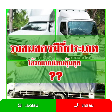
แอดไลน์
โทรเลย