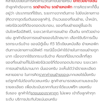
หลายปัจจัยในการคิดคำนวณค่าขนย้ายครับ
ยกตัวอย่างเช่น
ถ้าลูกค้าต้องการ
รถย้ายบ้าน
รถย้ายหอพัก
การคิดราคาก็ขึ้น
อยู่ว่า ประเภทรถที่ใช้รถ, ระยะทางจากต้นทาง ไปยังปลายทาง
(คิดจากจุดเริ่มต้นของลูกค้า), จำนวนของที่ขนย้าย, น้ำหนัก,
เฟอร์นิเจอร์ที่ต้องถอดประกอบ, ของที่ขนย้ายอยู่ชั้นอะไร
บันไดหรือมีลิฟต์, ระยะเวลาในการขนย้าย เป็นต้น ยกตัวอย่าง
เช่น ลูกค้าต้องการขนย้ายของไม่ไกลมาก เลือกใช้บริการเป็น
รถกระบะรับจ้าง ของมีตู้เย็น ทีวี โต๊ะเขียนหนังสือ ย้ายหอพัก
ต้นทางปลายทางมีลิฟต์ กรณีนี้จะมีค่าใช้จ่ายในการขนย้ายถูก
มาก เนื่องจากใช้รถกระบะรับจ้าง คือรถที่มีขนาดเล็กที่สุด
ของที่ขนย้ายก็ไม่มีเฟอร์นิเจอร์ที่ต้องถอดประกอบ ระยะเวลา
การขนย้ายไม่นานมาก นั่นเองครับ จะเห็นได้ว่ามีรายละเอียด
หลายอยาง ในการคิด
ราคาค่าขนย้ายของ
มากเลยใช่มั้ยครับ
แต่ลูกค้าไม่ต้องกังวลนะครับ ลูกค้าสามารถสอบถามและแจ้ง
รายละเอียด เพื่อประเมินราคากับเราได้แบบฟรีๆ เลยครับ
รับรอง ลูกค้าได้
รถขนของราคาถูก
ไม่แพง เข้าถึงลูกค้าทุก
ระดับ บริการประทับใจแน่นอนครับ