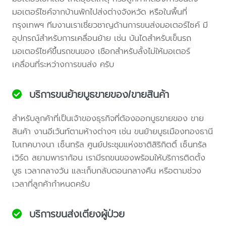
มอเตอร์ไซค์จากบ้านพักไปส่งต่างจังหวัด หรือในพื้นที่
กรุงเทพฯ ทีมงานเราเชี่ยวชาญด้านการขนส่งมอเตอร์ไซค์ มี
อุปกรณ์สำหรับการเคลื่อนย้าย เช่น บันไดสำหรับเข็นรถ
มอเตอร์ไซค์ขึ้นรถขนของ เชือกสำหรับลั้งไม่ให้มอเตอร์
เคลื่อนที่ระหว่างการขนส่ง ครับ
บริการขนย้ายบูธขายของ/ขายสินค้า
สำหรับลูกค้าที่เป็นเจ้าของธุรกิจที่ต้องออกบูธขายของ ขาย
สินค้า งานอีเว้นท์ตามห้างต่างๆ เช่น ขนย้ายบูธเมืองทองธานี
ไบเทคบางนา เซ็นทรัล ศูนย์ประชุมแห่งชาติสิริกิตติ์ เซ็นทรัล
เวิร์ด สยามพาราก้อน เรามีรถขนของพร้อมให้บริการติดตั้ง
บูธ เวลากลางวัน และเก็บกลับตอนกลางคืน หรือตามช่วง
เวลาที่ลูกค้ากำหนดครับ
บริการขนส่งเตียงผู้ป่วย