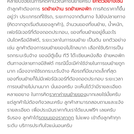
หลายปัจจัยในการคิดคำนวณค่าขนย้ายครับ
ยกตัวอย่างเช่น
ถ้าลูกค้าต้องการ
รถย้ายบ้าน
รถย้ายหอพัก
การคิดราคาก็ขึ้น
อยู่ว่า ประเภทรถที่ใช้รถ, ระยะทางจากต้นทาง ไปยังปลายทาง
(คิดจากจุดเริ่มต้นของลูกค้า), จำนวนของที่ขนย้าย, น้ำหนัก,
เฟอร์นิเจอร์ที่ต้องถอดประกอบ, ของที่ขนย้ายอยู่ชั้นอะไร
บันไดหรือมีลิฟต์, ระยะเวลาในการขนย้าย เป็นต้น ยกตัวอย่าง
เช่น ลูกค้าต้องการขนย้ายของไม่ไกลมาก เลือกใช้บริการเป็น
รถกระบะรับจ้าง ของมีตู้เย็น ทีวี โต๊ะเขียนหนังสือ ย้ายหอพัก
ต้นทางปลายทางมีลิฟต์ กรณีนี้จะมีค่าใช้จ่ายในการขนย้ายถูก
มาก เนื่องจากใช้รถกระบะรับจ้าง คือรถที่มีขนาดเล็กที่สุด
ของที่ขนย้ายก็ไม่มีเฟอร์นิเจอร์ที่ต้องถอดประกอบ ระยะเวลา
การขนย้ายไม่นานมาก นั่นเองครับ จะเห็นได้ว่ามีรายละเอียด
หลายอยาง ในการคิด
ราคาค่าขนย้ายของ
มากเลยใช่มั้ยครับ
แต่ลูกค้าไม่ต้องกังวลนะครับ ลูกค้าสามารถสอบถามและแจ้ง
รายละเอียด เพื่อประเมินราคากับเราได้แบบฟรีๆ เลยครับ
รับรอง ลูกค้าได้
รถขนของราคาถูก
ไม่แพง เข้าถึงลูกค้าทุก
ระดับ บริการประทับใจแน่นอนครับ