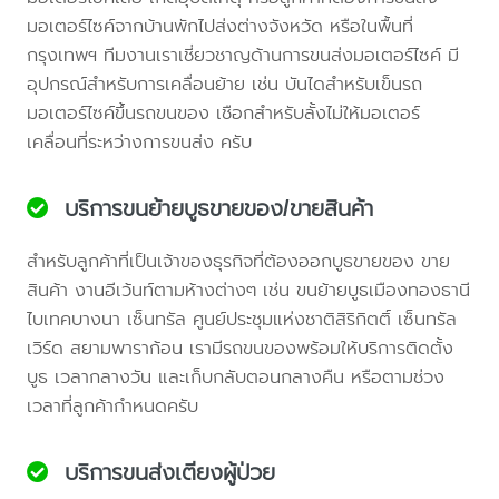
มอเตอร์ไซค์จากบ้านพักไปส่งต่างจังหวัด หรือในพื้นที่
กรุงเทพฯ ทีมงานเราเชี่ยวชาญด้านการขนส่งมอเตอร์ไซค์ มี
อุปกรณ์สำหรับการเคลื่อนย้าย เช่น บันไดสำหรับเข็นรถ
มอเตอร์ไซค์ขึ้นรถขนของ เชือกสำหรับลั้งไม่ให้มอเตอร์
เคลื่อนที่ระหว่างการขนส่ง ครับ
บริการขนย้ายบูธขายของ/ขายสินค้า
สำหรับลูกค้าที่เป็นเจ้าของธุรกิจที่ต้องออกบูธขายของ ขาย
สินค้า งานอีเว้นท์ตามห้างต่างๆ เช่น ขนย้ายบูธเมืองทองธานี
ไบเทคบางนา เซ็นทรัล ศูนย์ประชุมแห่งชาติสิริกิตติ์ เซ็นทรัล
เวิร์ด สยามพาราก้อน เรามีรถขนของพร้อมให้บริการติดตั้ง
บูธ เวลากลางวัน และเก็บกลับตอนกลางคืน หรือตามช่วง
เวลาที่ลูกค้ากำหนดครับ
บริการขนส่งเตียงผู้ป่วย