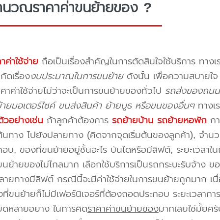
ำนวณราคาค่าขนย้ายของ ?
าค่าใช้จ่าย
ถือเป็นเรื่องสำคัญในการตัดสินใจใช้บริการ ทางเร
กัดเรื่อง
งบประมาณในการขนย้าย
ดังนั้น เพื่อความสบายใ
คาค่าใช้จ่ายไม่ว่าจะเป็นการขนย้ายของทั่วไป
รถส่งของถนนส
ายมอเตอร์ไซค์ ขนส่งสินค้า ย้ายบูธ หรือขนของอื่นๆ
ทางเร
ัวอย่างเช่น
ถ้าลูกค้าต้องการ
รถย้ายบ้าน
รถย้ายหอพัก
การ
นทาง ไปยังปลายทาง (คิดจากจุดเริ่มต้นของลูกค้า), จำนวนขอ
บ, ของที่ขนย้ายอยู่ชั้นอะไร บันไดหรือมีลิฟต์, ระยะเวลาใน
นย้ายของไม่ไกลมาก เลือกใช้บริการเป็นรถกระบะรับจ้าง ของมี
ายทางมีลิฟต์ กรณีนี้จะมีค่าใช้จ่ายในการขนย้ายถูกมาก เนื่
องที่ขนย้ายก็ไม่มีเฟอร์นิเจอร์ที่ต้องถอดประกอบ ระยะเวลากา
ียดหลายอยาง ในการคิด
ราคาค่าขนย้ายของ
มากเลยใช่มั้ยคร