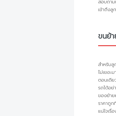
สอบถามแล
เข้าถึงล
ขนย้า
สำหรับลู
ไม่เยอะม
ตอนเดียว
รถได้อย่
ของย้ายห
ราคาถูกท
แน่ใจเรื