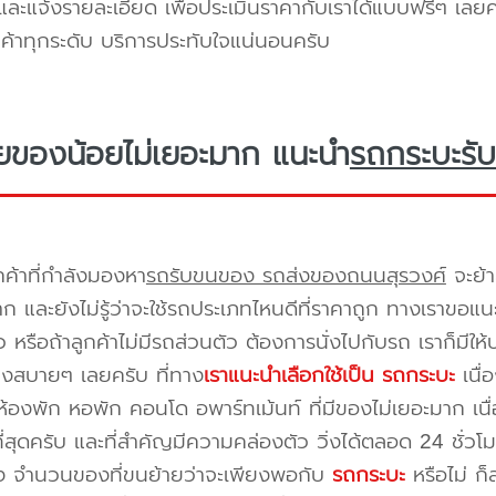
ะแจ้งรายละเอียด เพื่อประเมินราคากับเราได้แบบฟรีๆ เลยคร
ูกค้าทุกระดับ บริการประทับใจแน่นอนครับ
ยของน้อยไม่เยอะมาก แนะนำ
รถกระบะรับ
กค้าที่กำลังมองหา
รถรับขนของ รถส่งของถนนสุรวงศ์
จะย้า
าก และยังไม่รู้ว่าจะใช้รถประเภทไหนดีที่ราคาถูก ทางเราขอแ
 หรือถ้าลูกค้าไม่มีรถส่วนตัว ต้องการนั่งไปกับรถ เราก็มีใ
างสบายๆ เลยครับ ที่ทาง
เราแนะนำเลือกใช้เป็น รถกระบะ
เนื่
้องพัก หอพัก คอนโด อพาร์ทเม้นท์ ที่มีของไม่เยอะมาก เนื
ี่สุดครับ และที่สำคัญมีความคล่องตัว วิ่งได้ตลอด 24 ชั่วโมง 
่อง จำนวนของที่ขนย้ายว่าจะเพียงพอกับ
รถกระบะ
หรือไม่ ก