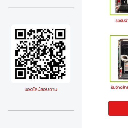
รถรับจ
รับจ้างย้
แอดไลน์สอบถาม