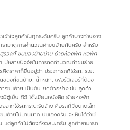
าเข้าใจลูกค้าในทุกระดับครับ ลูกค้าบางท่านอาจ
จ เรามาดูการคำนวณค่าขนย้ายกันครับ สำหรับ
ุรวงศ์ ขนของย้ายบ้าน ย้ายห้องพัก หอพัก
า มีหลายปัจจัยในการคิดคำนวณค่าขนย้าย
คิดราคาก็ขึ้นอยู่ว่า ประเภทรถที่ใช้รถ, ระยะ
งที่ขนย้าย, น้ำหนัก, เฟอร์นิเจอร์ที่ต้อง
การขนย้าย เป็นต้น ยกตัวอย่างเช่น ลูกค้า
ตู้เย็น ทีวี โต๊ะเขียนหนังสือ ย้ายหอพัก
องจากใช้รถกระบะรับจ้าง คือรถที่มีขนาดเล็ก
รขนย้ายไม่นานมาก นั่นเองครับ จะเห็นได้ว่ามี
ับ แต่ลูกค้าไม่ต้องกังวลนะครับ ลูกค้าสามารถ