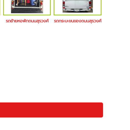
รถย้ายหอพักถนนสุรวงศ์
รถกระบะขนของถนนสุรวงศ์