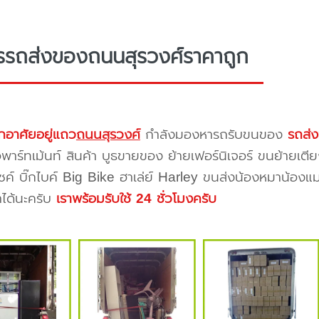
รรถส่งของถนนสุรวงศ์ราคาถูก
กอาศัยอยู่แถว
ถนนสุรวงศ์
กำลังมองหารถรับขนของ
รถส่
าร์ทเม้นท์ สินค้า บูธขายของ ย้ายเฟอร์นิเจอร์ ขนย้ายเตีย
ซค์ บิ๊กไบค์ Big Bike ฮาเล่ย์ Harley ขนส่งน้องหมาน้องแม
าได้นะครับ
เราพร้อมรับใช้ 24 ชั่วโมงครับ