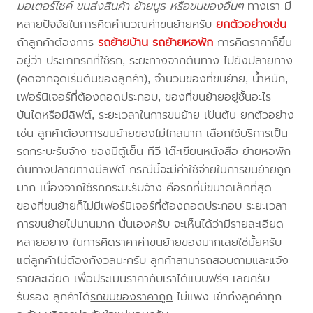
มอเตอร์ไซค์ ขนส่งสินค้า ย้ายบูธ หรือขนของอื่นๆ
ทางเรา มี
หลายปัจจัยในการคิดคำนวณค่าขนย้ายครับ
ยกตัวอย่างเช่น
ถ้าลูกค้าต้องการ
รถย้ายบ้าน
รถย้ายหอพัก
การคิดราคาก็ขึ้น
อยู่ว่า ประเภทรถที่ใช้รถ, ระยะทางจากต้นทาง ไปยังปลายทาง
(คิดจากจุดเริ่มต้นของลูกค้า), จำนวนของที่ขนย้าย, น้ำหนัก,
เฟอร์นิเจอร์ที่ต้องถอดประกอบ, ของที่ขนย้ายอยู่ชั้นอะไร
บันไดหรือมีลิฟต์, ระยะเวลาในการขนย้าย เป็นต้น ยกตัวอย่าง
เช่น ลูกค้าต้องการขนย้ายของไม่ไกลมาก เลือกใช้บริการเป็น
รถกระบะรับจ้าง ของมีตู้เย็น ทีวี โต๊ะเขียนหนังสือ ย้ายหอพัก
ต้นทางปลายทางมีลิฟต์ กรณีนี้จะมีค่าใช้จ่ายในการขนย้ายถูก
มาก เนื่องจากใช้รถกระบะรับจ้าง คือรถที่มีขนาดเล็กที่สุด
ของที่ขนย้ายก็ไม่มีเฟอร์นิเจอร์ที่ต้องถอดประกอบ ระยะเวลา
การขนย้ายไม่นานมาก นั่นเองครับ จะเห็นได้ว่ามีรายละเอียด
หลายอยาง ในการคิด
ราคาค่าขนย้ายของ
มากเลยใช่มั้ยครับ
แต่ลูกค้าไม่ต้องกังวลนะครับ ลูกค้าสามารถสอบถามและแจ้ง
รายละเอียด เพื่อประเมินราคากับเราได้แบบฟรีๆ เลยครับ
รับรอง ลูกค้าได้
รถขนของราคาถูก
ไม่แพง เข้าถึงลูกค้าทุก