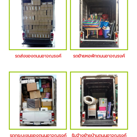
รถส่งของถนนอาจณรงค์
รถย้ายหอพักถนนอาจณรงค์
รถกระบะขนของถนนอาจณรงค์
รับจ้างย้ายบ้านถนนอาจณรงค์