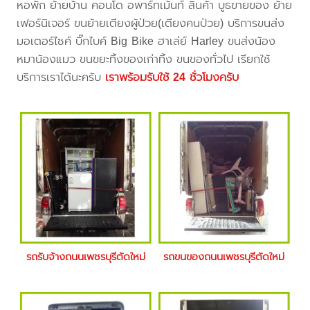
หอพัก ย้ายบ้าน คอนโด อพาร์ทเม้นท์ สินค้า บูธขายของ ย้าย
เฟอร์นิเจอร์ ขนย้ายเตียงผู้ป่วย(เตียงคนป่วย) บริการขนส่ง
มอเตอร์ไซค์ บิ๊กไบค์ Big Bike ฮาเล่ย์ Harley ขนส่งน้อง
หมาน้องแมว ขนขยะทิ้งของเก่าทิ้ง ขนของทั่วไป เรียกใช้
บริการเราได้นะครับ
เราพร้อมรับใช้ 24 ชั่วโมงครับ
รถรับจ้างถนนเพชรบุรีตัดใหม่
รถขนของถนนเพชรบุรีตัดใหม่