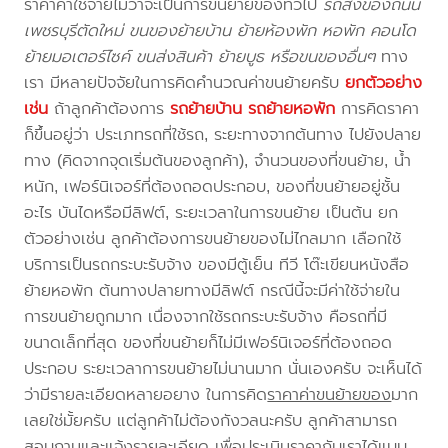
ราคาค่าใช้จ่ายไม่ว่าจะเป็นการขนย้ายของทั่วไป
รถส่งของถนน
เพชรบุรีตัดใหม่ ขนของย้ายบ้าน ย้ายห้องพัก หอพัก คอนโด
ย้ายมอเตอร์ไซค์ ขนส่งสินค้า ย้ายบูธ หรือขนของอื่นๆ
ทาง
เรา มีหลายปัจจัยในการคิดคำนวณค่าขนย้ายครับ
ยกตัวอย่าง
เช่น
ถ้าลูกค้าต้องการ
รถย้ายบ้าน
รถย้ายหอพัก
การคิดราคา
ก็ขึ้นอยู่ว่า ประเภทรถที่ใช้รถ, ระยะทางจากต้นทาง ไปยังปลาย
ทาง (คิดจากจุดเริ่มต้นของลูกค้า), จำนวนของที่ขนย้าย, น้ำ
หนัก, เฟอร์นิเจอร์ที่ต้องถอดประกอบ, ของที่ขนย้ายอยู่ชั้น
อะไร บันไดหรือมีลิฟต์, ระยะเวลาในการขนย้าย เป็นต้น ยก
ตัวอย่างเช่น ลูกค้าต้องการขนย้ายของไม่ไกลมาก เลือกใช้
บริการเป็นรถกระบะรับจ้าง ของมีตู้เย็น ทีวี โต๊ะเขียนหนังสือ
ย้ายหอพัก ต้นทางปลายทางมีลิฟต์ กรณีนี้จะมีค่าใช้จ่ายใน
การขนย้ายถูกมาก เนื่องจากใช้รถกระบะรับจ้าง คือรถที่มี
ขนาดเล็กที่สุด ของที่ขนย้ายก็ไม่มีเฟอร์นิเจอร์ที่ต้องถอด
ประกอบ ระยะเวลาการขนย้ายไม่นานมาก นั่นเองครับ จะเห็นได้
ว่ามีรายละเอียดหลายอยาง ในการคิด
ราคาค่าขนย้ายของ
มาก
เลยใช่มั้ยครับ แต่ลูกค้าไม่ต้องกังวลนะครับ ลูกค้าสามารถ
สอบถามและแจ้งรายละเอียด เพื่อประเมินราคากับเราได้แบบ