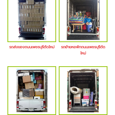
รถส่งของถนนเพชรบุรีตัดใหม่
รถย้ายหอพักถนนเพชรบุรีตัด
ใหม่