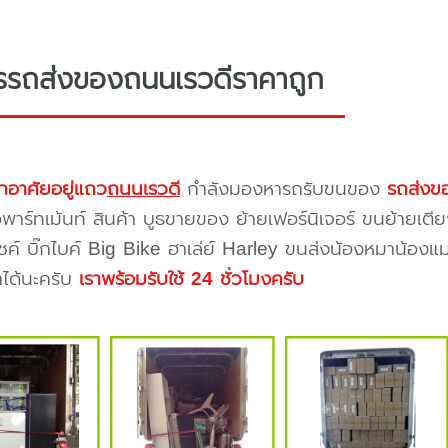
รรถส่งของถนนเรวดีราคาถูก
กอาศัยอยู่แถว
ถนนเรวดี
กำลังมองหารถรับขนของ
รถส่งข
าร์ทเม้นท์ สินค้า บูธขายของ ย้ายเฟอร์นิเจอร์ ขนย้ายเตีย
ซค์ บิ๊กไบค์ Big Bike ฮาเล่ย์ Harley ขนส่งน้องหมาน้องแม
าได้นะครับ
เราพร้อมรับใช้ 24 ชั่วโมงครับ