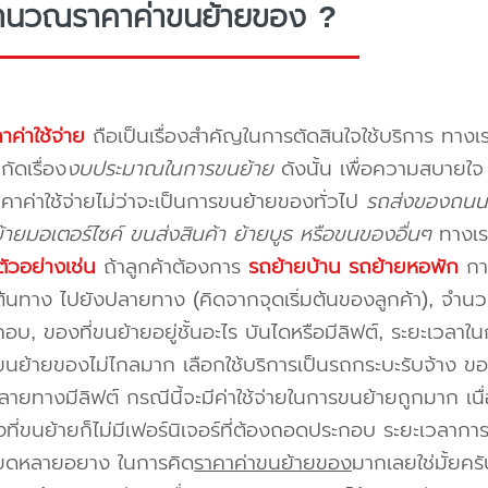
ำนวณราคาค่าขนย้ายของ ?
าค่าใช้จ่าย
ถือเป็นเรื่องสำคัญในการตัดสินใจใช้บริการ ทางเร
กัดเรื่อง
งบประมาณในการขนย้าย
ดังนั้น เพื่อความสบายใ
คาค่าใช้จ่ายไม่ว่าจะเป็นการขนย้ายของทั่วไป
รถส่งของถนนเ
ายมอเตอร์ไซค์ ขนส่งสินค้า ย้ายบูธ หรือขนของอื่นๆ
ทางเร
ัวอย่างเช่น
ถ้าลูกค้าต้องการ
รถย้ายบ้าน
รถย้ายหอพัก
การ
นทาง ไปยังปลายทาง (คิดจากจุดเริ่มต้นของลูกค้า), จำนวนขอ
บ, ของที่ขนย้ายอยู่ชั้นอะไร บันไดหรือมีลิฟต์, ระยะเวลาใน
นย้ายของไม่ไกลมาก เลือกใช้บริการเป็นรถกระบะรับจ้าง ของมี
ายทางมีลิฟต์ กรณีนี้จะมีค่าใช้จ่ายในการขนย้ายถูกมาก เนื่
องที่ขนย้ายก็ไม่มีเฟอร์นิเจอร์ที่ต้องถอดประกอบ ระยะเวลากา
ียดหลายอยาง ในการคิด
ราคาค่าขนย้ายของ
มากเลยใช่มั้ยคร