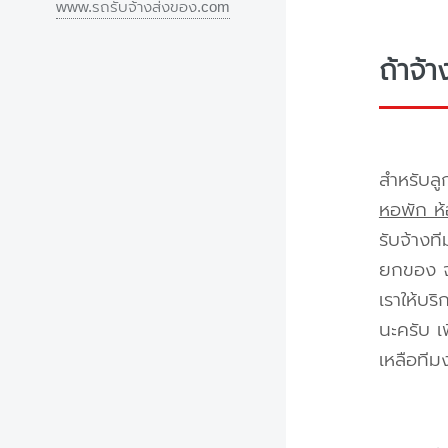
www.รถรับจ้างส่งของ.com
ถ้าจ้
สำหรับลู
หอพัก ห้
รับจ้างท
ยกของ จา
เราให้บร
นะครับ เ
เหลือทีม