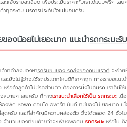
ะแจ้งรายละเอียด เพื่อประเมินราคากับเราได้แบบฟรีๆ เลยคร
ูกค้าทุกระดับ บริการประทับใจแน่นอนครับ
ยของน้อยไม่เยอะมาก แนะนำ
รถกระบะรับ
กค้าที่กำลังมองหา
รถรับขนของ รถส่งของถนนเรวดี
จะย้ายห
และยังไม่รู้ว่าจะใช้รถประเภทไหนดีที่ราคาถูก ทางเราขอแนะน
 หรือถ้าลูกค้าไม่มีรถส่วนตัว ต้องการนั่งไปกับรถ เราก็มีใ
างสบายๆ เลยครับ ที่ทาง
เราแนะนำเลือกใช้เป็น รถกระบะ
เนื่
้องพัก หอพัก คอนโด อพาร์ทเม้นท์ ที่มีของไม่เยอะมาก เนื
ี่สุดครับ และที่สำคัญมีความคล่องตัว วิ่งได้ตลอด 24 ชั่วโมง 
่อง จำนวนของที่ขนย้ายว่าจะเพียงพอกับ
รถกระบะ
หรือไม่ ก