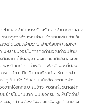
าเข้าใจลูกค้าในทุกระดับครับ ลูกค้าบางท่านอาจ
จ เรามาดูการคำนวณค่าขนย้ายกันครับ สำหรับ
รวดี ขนของย้ายบ้าน ย้ายห้องพัก หอพัก
า มีหลายปัจจัยในการคิดคำนวณค่าขนย้าย
คิดราคาก็ขึ้นอยู่ว่า ประเภทรถที่ใช้รถ, ระยะ
งที่ขนย้าย, น้ำหนัก, เฟอร์นิเจอร์ที่ต้อง
การขนย้าย เป็นต้น ยกตัวอย่างเช่น ลูกค้า
ตู้เย็น ทีวี โต๊ะเขียนหนังสือ ย้ายหอพัก
องจากใช้รถกระบะรับจ้าง คือรถที่มีขนาดเล็ก
รขนย้ายไม่นานมาก นั่นเองครับ จะเห็นได้ว่ามี
ับ แต่ลูกค้าไม่ต้องกังวลนะครับ ลูกค้าสามารถ