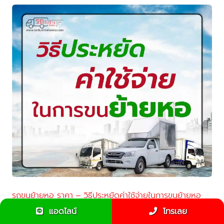
รถขนย้ายหอ ราคา – วิธีประหยัดค่าใช้จ่ายในการขนย้ายหอ
แอดไลน์
โทรเลย