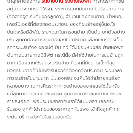
ถ้าลูกค้าต้องการ
รถย้ายบ้าน
รถย้ายหอพัก
การคิดราคาก็ขึ้น
อยู่ว่า ประเภทรถที่ใช้รถ, ระยะทางจากต้นทาง ไปยังปลายทาง
(คิดจากจุดเริ่มต้นของลูกค้า), จำนวนของที่ขนย้าย, น้ำหนัก,
เฟอร์นิเจอร์ที่ต้องถอดประกอบ, ของที่ขนย้ายอยู่ชั้นอะไร
บันไดหรือมีลิฟต์, ระยะเวลาในการขนย้าย เป็นต้น ยกตัวอย่าง
เช่น ลูกค้าต้องการขนย้ายของไม่ไกลมาก เลือกใช้บริการเป็น
รถกระบะรับจ้าง ของมีตู้เย็น ทีวี โต๊ะเขียนหนังสือ ย้ายหอพัก
ต้นทางปลายทางมีลิฟต์ กรณีนี้จะมีค่าใช้จ่ายในการขนย้ายถูก
มาก เนื่องจากใช้รถกระบะรับจ้าง คือรถที่มีขนาดเล็กที่สุด
ของที่ขนย้ายก็ไม่มีเฟอร์นิเจอร์ที่ต้องถอดประกอบ ระยะเวลา
การขนย้ายไม่นานมาก นั่นเองครับ จะเห็นได้ว่ามีรายละเอียด
หลายอยาง ในการคิด
ราคาค่าขนย้ายของ
มากเลยใช่มั้ยครับ
แต่ลูกค้าไม่ต้องกังวลนะครับ ลูกค้าสามารถสอบถามและแจ้ง
รายละเอียด เพื่อประเมินราคากับเราได้แบบฟรีๆ เลยครับ
รับรอง ลูกค้าได้
รถขนของราคาถูก
ไม่แพง เข้าถึงลูกค้าทุก
ระดับ บริการประทับใจแน่นอนครับ