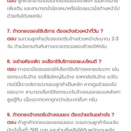
ตอบ
ลูกค้าสามารถนั่งไปกับรถขนของได้ฟรีๆ ไม่มีค่าใช้จ่าย
เพิ่มเติม และสามารถนำน้องหมาหรือน้องแมวนั่งด้านหน้าไป
ด้วยกันได้เลยครับ
7. ถ้าตกลงจองใช้บริการ ต้องแจ้งล่วงหน้ากี่วัน ?
ตอบ
รบกวนลูกค้าแจ้งจองรถรับจ้างล่วงหน้าประมาณ 2-3
วัน ถ้าแจ้งกระทันหันทางเราจะตรวจสอบคิวรถให้ครับ
8. จะย้ายห้องพัก จะเลือกใช้บริการรถแบบไหนดี ?
ตอบ
ทางเรามีรถขนของให้เลือกใช้บริการหลายประเภท เช่น
รถกระบะรับจ้าง รถสี่ล้อใหญ่รับจ้าง รถหกล้อรับจ้าง แต่ใน
กรณีนี้เราจะพิจารณาของลูกค้าเป็นหลัก หากดูแล้วของไม่
เยอะมาก สามารถเลือกใช้รถกระบะรับจ้างขนของแบบหลังคา
สูงตู้ทึบ เนื่องจากราคาถูกกว่าประเภทอื่นๆ ครับ
9. ถ้าตกลงจ้างรถรับจ้างขนของ ต้องจ่ายเงินอย่างไร ?
ตอบ
ถ้าลูกค้าตกลงจองรถขนของ จะรบกวนลูกค้าโอนเงิน
มัดจำขั้นต่ำ 500 บาท และส่วนที่เหลือให้กับพนักงานหลัง