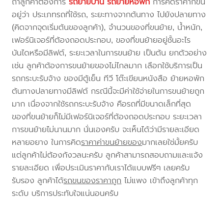
ถ้าลูกค้าต้องการ
รถย้ายบ้าน
รถย้ายหอพัก
การคิดราคาก็ขึ้น
อยู่ว่า ประเภทรถที่ใช้รถ, ระยะทางจากต้นทาง ไปยังปลายทาง
(คิดจากจุดเริ่มต้นของลูกค้า), จำนวนของที่ขนย้าย, น้ำหนัก,
เฟอร์นิเจอร์ที่ต้องถอดประกอบ, ของที่ขนย้ายอยู่ชั้นอะไร
บันไดหรือมีลิฟต์, ระยะเวลาในการขนย้าย เป็นต้น ยกตัวอย่าง
เช่น ลูกค้าต้องการขนย้ายของไม่ไกลมาก เลือกใช้บริการเป็น
รถกระบะรับจ้าง ของมีตู้เย็น ทีวี โต๊ะเขียนหนังสือ ย้ายหอพัก
ต้นทางปลายทางมีลิฟต์ กรณีนี้จะมีค่าใช้จ่ายในการขนย้ายถูก
มาก เนื่องจากใช้รถกระบะรับจ้าง คือรถที่มีขนาดเล็กที่สุด
ของที่ขนย้ายก็ไม่มีเฟอร์นิเจอร์ที่ต้องถอดประกอบ ระยะเวลา
การขนย้ายไม่นานมาก นั่นเองครับ จะเห็นได้ว่ามีรายละเอียด
หลายอยาง ในการคิด
ราคาค่าขนย้ายของ
มากเลยใช่มั้ยครับ
แต่ลูกค้าไม่ต้องกังวลนะครับ ลูกค้าสามารถสอบถามและแจ้ง
รายละเอียด เพื่อประเมินราคากับเราได้แบบฟรีๆ เลยครับ
รับรอง ลูกค้าได้
รถขนของราคาถูก
ไม่แพง เข้าถึงลูกค้าทุก
ระดับ บริการประทับใจแน่นอนครับ