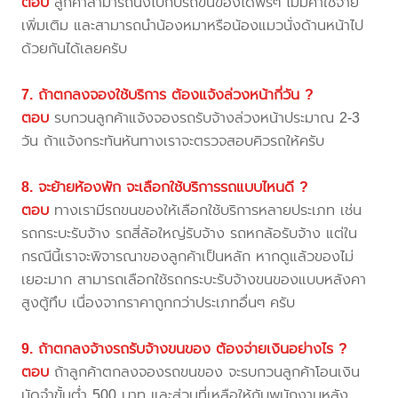
ตอบ
ลูกค้าสามารถนั่งไปกับรถขนของได้ฟรีๆ ไม่มีค่าใช้จ่าย
เพิ่มเติม และสามารถนำน้องหมาหรือน้องแมวนั่งด้านหน้าไป
ด้วยกันได้เลยครับ
7. ถ้าตกลงจองใช้บริการ ต้องแจ้งล่วงหน้ากี่วัน ?
ตอบ
รบกวนลูกค้าแจ้งจองรถรับจ้างล่วงหน้าประมาณ 2-3
วัน ถ้าแจ้งกระทันหันทางเราจะตรวจสอบคิวรถให้ครับ
8. จะย้ายห้องพัก จะเลือกใช้บริการรถแบบไหนดี ?
ตอบ
ทางเรามีรถขนของให้เลือกใช้บริการหลายประเภท เช่น
รถกระบะรับจ้าง รถสี่ล้อใหญ่รับจ้าง รถหกล้อรับจ้าง แต่ใน
กรณีนี้เราจะพิจารณาของลูกค้าเป็นหลัก หากดูแล้วของไม่
เยอะมาก สามารถเลือกใช้รถกระบะรับจ้างขนของแบบหลังคา
สูงตู้ทึบ เนื่องจากราคาถูกกว่าประเภทอื่นๆ ครับ
9. ถ้าตกลงจ้างรถรับจ้างขนของ ต้องจ่ายเงินอย่างไร ?
ตอบ
ถ้าลูกค้าตกลงจองรถขนของ จะรบกวนลูกค้าโอนเงิน
มัดจำขั้นต่ำ 500 บาท และส่วนที่เหลือให้กับพนักงานหลัง