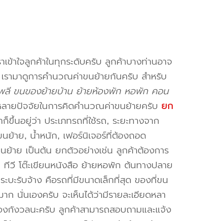
าเข้าใจลูกค้าในทุกระดับครับ ลูกค้าบางท่านอาจ
จ เรามาดูการคำนวณค่าขนย้ายกันครับ สำหรับ
ลี ขนของย้ายบ้าน ย้ายห้องพัก หอพัก คอน
หลายปัจจัยในการคิดคำนวณค่าขนย้ายครับ
ยก
็ขึ้นอยู่ว่า ประเภทรถที่ใช้รถ, ระยะทางจาก
ย้าย, น้ำหนัก, เฟอร์นิเจอร์ที่ต้องถอด
ขนย้าย เป็นต้น ยกตัวอย่างเช่น ลูกค้าต้องการ
น ทีวี โต๊ะเขียนหนังสือ ย้ายหอพัก ต้นทางปลาย
ะบะรับจ้าง คือรถที่มีขนาดเล็กที่สุด ของที่ขน
าก นั่นเองครับ จะเห็นได้ว่ามีรายละเอียดหลา
่ต้องกังวลนะครับ ลูกค้าสามารถสอบถามและแจ้ง