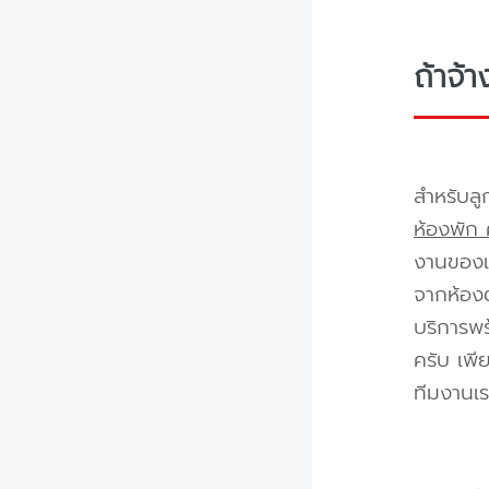
ถ้าจ้
สำหรับลู
ห้องพัก 
งานของเร
จากห้องต
บริการพร
ครับ เพี
ทีมงานเร