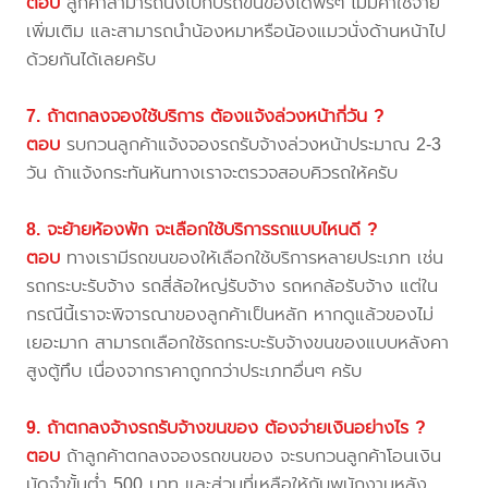
ตอบ
ลูกค้าสามารถนั่งไปกับรถขนของได้ฟรีๆ ไม่มีค่าใช้จ่าย
เพิ่มเติม และสามารถนำน้องหมาหรือน้องแมวนั่งด้านหน้าไป
ด้วยกันได้เลยครับ
7. ถ้าตกลงจองใช้บริการ ต้องแจ้งล่วงหน้ากี่วัน ?
ตอบ
รบกวนลูกค้าแจ้งจองรถรับจ้างล่วงหน้าประมาณ 2-3
วัน ถ้าแจ้งกระทันหันทางเราจะตรวจสอบคิวรถให้ครับ
8. จะย้ายห้องพัก จะเลือกใช้บริการรถแบบไหนดี ?
ตอบ
ทางเรามีรถขนของให้เลือกใช้บริการหลายประเภท เช่น
รถกระบะรับจ้าง รถสี่ล้อใหญ่รับจ้าง รถหกล้อรับจ้าง แต่ใน
กรณีนี้เราจะพิจารณาของลูกค้าเป็นหลัก หากดูแล้วของไม่
เยอะมาก สามารถเลือกใช้รถกระบะรับจ้างขนของแบบหลังคา
สูงตู้ทึบ เนื่องจากราคาถูกกว่าประเภทอื่นๆ ครับ
9. ถ้าตกลงจ้างรถรับจ้างขนของ ต้องจ่ายเงินอย่างไร ?
ตอบ
ถ้าลูกค้าตกลงจองรถขนของ จะรบกวนลูกค้าโอนเงิน
มัดจำขั้นต่ำ 500 บาท และส่วนที่เหลือให้กับพนักงานหลัง