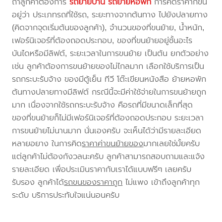
ถ้าลูกค้าต้องการ
รถย้ายบ้าน
รถย้ายหอพัก
การคิดราคาก็ขึ้น
อยู่ว่า ประเภทรถที่ใช้รถ, ระยะทางจากต้นทาง ไปยังปลายทาง
(คิดจากจุดเริ่มต้นของลูกค้า), จำนวนของที่ขนย้าย, น้ำหนัก,
เฟอร์นิเจอร์ที่ต้องถอดประกอบ, ของที่ขนย้ายอยู่ชั้นอะไร
บันไดหรือมีลิฟต์, ระยะเวลาในการขนย้าย เป็นต้น ยกตัวอย่าง
เช่น ลูกค้าต้องการขนย้ายของไม่ไกลมาก เลือกใช้บริการเป็น
รถกระบะรับจ้าง ของมีตู้เย็น ทีวี โต๊ะเขียนหนังสือ ย้ายหอพัก
ต้นทางปลายทางมีลิฟต์ กรณีนี้จะมีค่าใช้จ่ายในการขนย้ายถูก
มาก เนื่องจากใช้รถกระบะรับจ้าง คือรถที่มีขนาดเล็กที่สุด
ของที่ขนย้ายก็ไม่มีเฟอร์นิเจอร์ที่ต้องถอดประกอบ ระยะเวลา
การขนย้ายไม่นานมาก นั่นเองครับ จะเห็นได้ว่ามีรายละเอียด
หลายอยาง ในการคิด
ราคาค่าขนย้ายของ
มากเลยใช่มั้ยครับ
แต่ลูกค้าไม่ต้องกังวลนะครับ ลูกค้าสามารถสอบถามและแจ้ง
รายละเอียด เพื่อประเมินราคากับเราได้แบบฟรีๆ เลยครับ
รับรอง ลูกค้าได้
รถขนของราคาถูก
ไม่แพง เข้าถึงลูกค้าทุก
ระดับ บริการประทับใจแน่นอนครับ