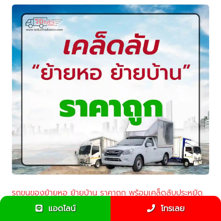
รถขนของย้ายหอ ย้ายบ้าน ราคาถูก พร้อมเคล็ดลับประหยัด
ค่าใช้จ่าย
แอดไลน์
โทรเลย