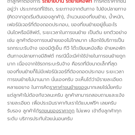
ถ้าลูกค้าต้องการ
รถย้ายบ้าน
รถย้ายหอพัก
การคิดราคาก็ขึ้น
อยู่ว่า ประเภทรถที่ใช้รถ, ระยะทางจากต้นทาง ไปยังปลายทาง
(คิดจากจุดเริ่มต้นของลูกค้า), จำนวนของที่ขนย้าย, น้ำหนัก,
เฟอร์นิเจอร์ที่ต้องถอดประกอบ, ของที่ขนย้ายอยู่ชั้นอะไร
บันไดหรือมีลิฟต์, ระยะเวลาในการขนย้าย เป็นต้น ยกตัวอย่าง
เช่น ลูกค้าต้องการขนย้ายของไม่ไกลมาก เลือกใช้บริการเป็น
รถกระบะรับจ้าง ของมีตู้เย็น ทีวี โต๊ะเขียนหนังสือ ย้ายหอพัก
ต้นทางปลายทางมีลิฟต์ กรณีนี้จะมีค่าใช้จ่ายในการขนย้ายถูก
มาก เนื่องจากใช้รถกระบะรับจ้าง คือรถที่มีขนาดเล็กที่สุด
ของที่ขนย้ายก็ไม่มีเฟอร์นิเจอร์ที่ต้องถอดประกอบ ระยะเวลา
การขนย้ายไม่นานมาก นั่นเองครับ จะเห็นได้ว่ามีรายละเอียด
หลายอยาง ในการคิด
ราคาค่าขนย้ายของ
มากเลยใช่มั้ยครับ
แต่ลูกค้าไม่ต้องกังวลนะครับ ลูกค้าสามารถสอบถามและแจ้ง
รายละเอียด เพื่อประเมินราคากับเราได้แบบฟรีๆ เลยครับ
รับรอง ลูกค้าได้
รถขนของราคาถูก
ไม่แพง เข้าถึงลูกค้าทุก
ระดับ บริการประทับใจแน่นอนครับ