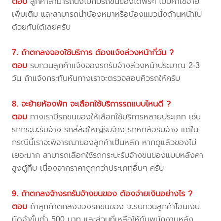
ตอบ
ลูกค้าสามารถนั่งไปกับรถขนของได้ฟรีๆ ไม่มีค่าใช้จ่าย
เพิ่มเติม และสามารถนำน้องหมาหรือน้องแมวนั่งด้านหน้าไป
ด้วยกันได้เลยครับ
7. ถ้าตกลงจองใช้บริการ ต้องแจ้งล่วงหน้ากี่วัน ?
ตอบ
รบกวนลูกค้าแจ้งจองรถรับจ้างล่วงหน้าประมาณ 2-3
วัน ถ้าแจ้งกระทันหันทางเราจะตรวจสอบคิวรถให้ครับ
8. จะย้ายห้องพัก จะเลือกใช้บริการรถแบบไหนดี ?
ตอบ
ทางเรามีรถขนของให้เลือกใช้บริการหลายประเภท เช่น
รถกระบะรับจ้าง รถสี่ล้อใหญ่รับจ้าง รถหกล้อรับจ้าง แต่ใน
กรณีนี้เราจะพิจารณาของลูกค้าเป็นหลัก หากดูแล้วของไม่
เยอะมาก สามารถเลือกใช้รถกระบะรับจ้างขนของแบบหลังคา
สูงตู้ทึบ เนื่องจากราคาถูกกว่าประเภทอื่นๆ ครับ
9. ถ้าตกลงจ้างรถรับจ้างขนของ ต้องจ่ายเงินอย่างไร ?
ตอบ
ถ้าลูกค้าตกลงจองรถขนของ จะรบกวนลูกค้าโอนเงิน
มัดจำขั้นต่ำ 500 บาท และส่วนที่เหลือให้กับพนักงานหลัง