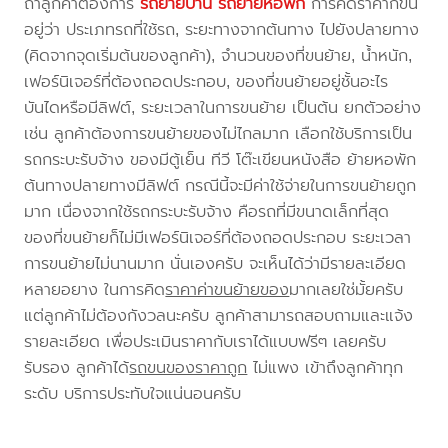
ถ้าลูกค้าต้องการ
รถย้ายบ้าน
รถย้ายหอพัก
การคิดราคาก็ขึ้น
อยู่ว่า ประเภทรถที่ใช้รถ, ระยะทางจากต้นทาง ไปยังปลายทาง
(คิดจากจุดเริ่มต้นของลูกค้า), จำนวนของที่ขนย้าย, น้ำหนัก,
เฟอร์นิเจอร์ที่ต้องถอดประกอบ, ของที่ขนย้ายอยู่ชั้นอะไร
บันไดหรือมีลิฟต์, ระยะเวลาในการขนย้าย เป็นต้น ยกตัวอย่าง
เช่น ลูกค้าต้องการขนย้ายของไม่ไกลมาก เลือกใช้บริการเป็น
รถกระบะรับจ้าง ของมีตู้เย็น ทีวี โต๊ะเขียนหนังสือ ย้ายหอพัก
ต้นทางปลายทางมีลิฟต์ กรณีนี้จะมีค่าใช้จ่ายในการขนย้ายถูก
มาก เนื่องจากใช้รถกระบะรับจ้าง คือรถที่มีขนาดเล็กที่สุด
ของที่ขนย้ายก็ไม่มีเฟอร์นิเจอร์ที่ต้องถอดประกอบ ระยะเวลา
การขนย้ายไม่นานมาก นั่นเองครับ จะเห็นได้ว่ามีรายละเอียด
หลายอยาง ในการคิด
ราคาค่าขนย้ายของ
มากเลยใช่มั้ยครับ
แต่ลูกค้าไม่ต้องกังวลนะครับ ลูกค้าสามารถสอบถามและแจ้ง
รายละเอียด เพื่อประเมินราคากับเราได้แบบฟรีๆ เลยครับ
รับรอง ลูกค้าได้
รถขนของราคาถูก
ไม่แพง เข้าถึงลูกค้าทุก
ระดับ บริการประทับใจแน่นอนครับ