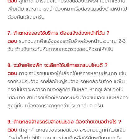
ตอบ
ลูกค้าสามารถนั่งไปกับรถขนของได้ฟรีๆ ไม่มีค่าใช้จ่าย
เพิ่มเติม และสามารถนำน้องหมาหรือน้องแมวนั่งด้านหน้าไป
ด้วยกันได้เลยครับ
7. ถ้าตกลงจองใช้บริการ ต้องแจ้งล่วงหน้ากี่วัน ?
ตอบ
รบกวนลูกค้าแจ้งจองรถรับจ้างล่วงหน้าประมาณ 2-3
วัน ถ้าแจ้งกระทันหันทางเราจะตรวจสอบคิวรถให้ครับ
8. จะย้ายห้องพัก จะเลือกใช้บริการรถแบบไหนดี ?
ตอบ
ทางเรามีรถขนของให้เลือกใช้บริการหลายประเภท เช่น
รถกระบะรับจ้าง รถสี่ล้อใหญ่รับจ้าง รถหกล้อรับจ้าง แต่ใน
กรณีนี้เราจะพิจารณาของลูกค้าเป็นหลัก หากดูแล้วของไม่
เยอะมาก สามารถเลือกใช้รถกระบะรับจ้างขนของแบบหลังคา
สูงตู้ทึบ เนื่องจากราคาถูกกว่าประเภทอื่นๆ ครับ
9. ถ้าตกลงจ้างรถรับจ้างขนของ ต้องจ่ายเงินอย่างไร ?
ตอบ
ถ้าลูกค้าตกลงจองรถขนของ จะรบกวนลูกค้าโอนเงิน
มัดจำขั้นต่ำ 500 บาท และส่วนที่เหลือให้กับพนักงานหลัง