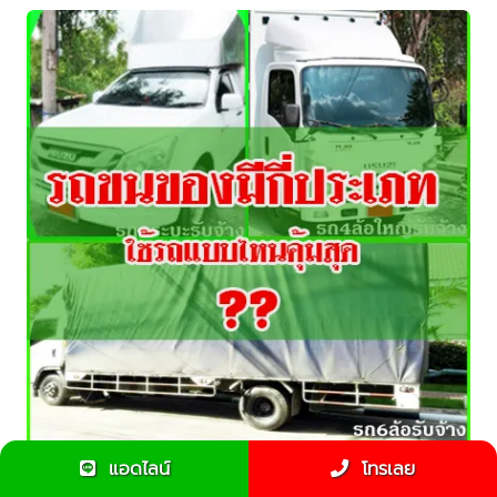
แอดไลน์
โทรเลย
จ้างรถขนของ ทำไมต้องมีมัดจำจองคิว ???