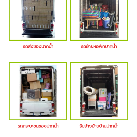
รถส่งของปากน้ำ
รถย้ายหอพักปากน้ำ
รถกระบะขนของปากน้ำ
รับจ้างย้ายบ้านปากน้ำ