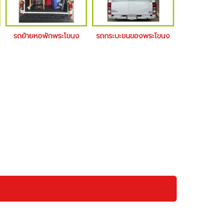
รถย้ายหอพักพระโขนง
รถกระบะขนของพระโขนง