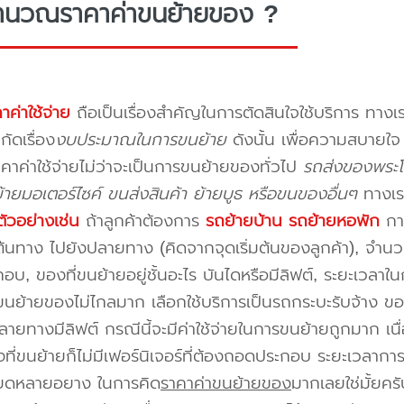
ำนวณราคาค่าขนย้ายของ ?
าค่าใช้จ่าย
ถือเป็นเรื่องสำคัญในการตัดสินใจใช้บริการ ทางเร
กัดเรื่อง
งบประมาณในการขนย้าย
ดังนั้น เพื่อความสบายใ
คาค่าใช้จ่ายไม่ว่าจะเป็นการขนย้ายของทั่วไป
รถส่งของพระโ
ายมอเตอร์ไซค์ ขนส่งสินค้า ย้ายบูธ หรือขนของอื่นๆ
ทางเร
ัวอย่างเช่น
ถ้าลูกค้าต้องการ
รถย้ายบ้าน
รถย้ายหอพัก
การ
นทาง ไปยังปลายทาง (คิดจากจุดเริ่มต้นของลูกค้า), จำนวนขอ
บ, ของที่ขนย้ายอยู่ชั้นอะไร บันไดหรือมีลิฟต์, ระยะเวลาใน
นย้ายของไม่ไกลมาก เลือกใช้บริการเป็นรถกระบะรับจ้าง ของมี
ายทางมีลิฟต์ กรณีนี้จะมีค่าใช้จ่ายในการขนย้ายถูกมาก เนื่
องที่ขนย้ายก็ไม่มีเฟอร์นิเจอร์ที่ต้องถอดประกอบ ระยะเวลากา
ียดหลายอยาง ในการคิด
ราคาค่าขนย้ายของ
มากเลยใช่มั้ยคร