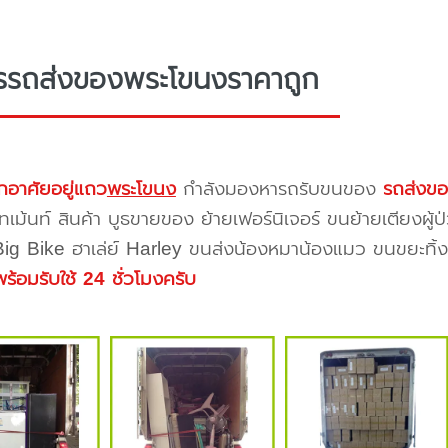
ารรถส่งของพระโขนงราคาถูก
กอาศัยอยู่แถว
พระโขนง
กำลังมองหารถรับขนของ
รถส่งข
ทเม้นท์ สินค้า บูธขายของ ย้ายเฟอร์นิเจอร์ ขนย้ายเตียงผู้
 Big Bike ฮาเล่ย์ Harley ขนส่งน้องหมาน้องแมว ขนขยะทิ้งขอ
พร้อมรับใช้ 24 ชั่วโมงครับ