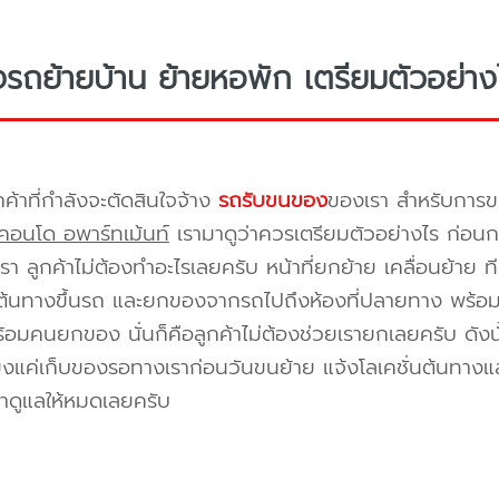
างรถย้ายบ้าน ย้ายหอพัก เตรียมตัวอย่าง
กค้าที่กำลังจะตัดสินใจจ้าง
รถรับขนของ
ของเรา สำหรับกา
คอนโด อพาร์ทเม้นท์
เรามาดูว่าควรเตรียมตัวอย่างไร ก่อนกา
า ลูกค้าไม่ต้องทำอะไรเลยครับ หน้าที่ยกย้าย เคลื่อนย้าย 
้นทางขึ้นรถ และยกของจากรถไปถึงห้องที่ปลายทาง พร้อมจัด
้อมคนยกของ นั่นก็คือลูกค้าไม่ต้องช่วยเรายกเลยครับ ดังนั
ยงแค่เก็บของรอทางเราก่อนวันขนย้าย แจ้งโลเคชั่นต้นทางแล
าดูแลให้หมดเลยครับ