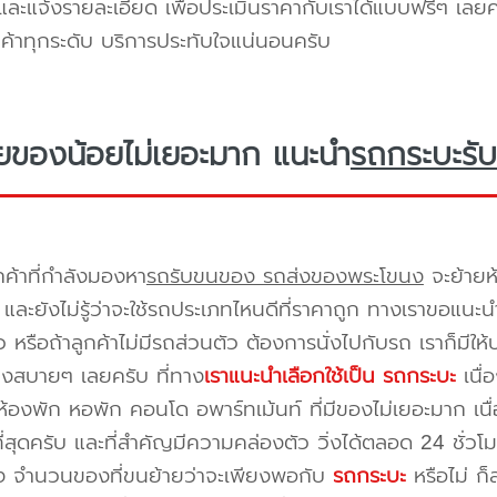
ะแจ้งรายละเอียด เพื่อประเมินราคากับเราได้แบบฟรีๆ เลยคร
ูกค้าทุกระดับ บริการประทับใจแน่นอนครับ
ยของน้อยไม่เยอะมาก แนะนำ
รถกระบะรับ
กค้าที่กำลังมองหา
รถรับขนของ รถส่งของพระโขนง
จะย้ายห
และยังไม่รู้ว่าจะใช้รถประเภทไหนดีที่ราคาถูก ทางเราขอแนะน
 หรือถ้าลูกค้าไม่มีรถส่วนตัว ต้องการนั่งไปกับรถ เราก็มีใ
างสบายๆ เลยครับ ที่ทาง
เราแนะนำเลือกใช้เป็น รถกระบะ
เนื่
้องพัก หอพัก คอนโด อพาร์ทเม้นท์ ที่มีของไม่เยอะมาก เนื
ี่สุดครับ และที่สำคัญมีความคล่องตัว วิ่งได้ตลอด 24 ชั่วโมง 
่อง จำนวนของที่ขนย้ายว่าจะเพียงพอกับ
รถกระบะ
หรือไม่ ก