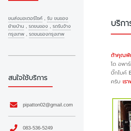
ขนส่งมอเตอร์ไซค์
,
รับ ขนของ
บริก
ย้ายบ้าน
,
รถขนของ
,
รถรับจ้าง
กรุงเทพ
,
รถขนของกรุงเทพ
ถ้าคุณพั
โด อพาร์
บิ๊กไบค์
สนใจใช้บริการ
ครับ
เรา
pipatton02@gmail.com
083-536-5249