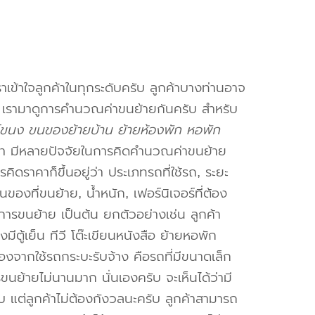
าเข้าใจลูกค้าในทุกระดับครับ ลูกค้าบางท่านอาจ
จ เรามาดูการคำนวณค่าขนย้ายกันครับ สำหรับ
ขนง ขนของย้ายบ้าน ย้ายห้องพัก หอพัก
า มีหลายปัจจัยในการคิดคำนวณค่าขนย้าย
คิดราคาก็ขึ้นอยู่ว่า ประเภทรถที่ใช้รถ, ระยะ
งที่ขนย้าย, น้ำหนัก, เฟอร์นิเจอร์ที่ต้อง
การขนย้าย เป็นต้น ยกตัวอย่างเช่น ลูกค้า
ตู้เย็น ทีวี โต๊ะเขียนหนังสือ ย้ายหอพัก
องจากใช้รถกระบะรับจ้าง คือรถที่มีขนาดเล็ก
รขนย้ายไม่นานมาก นั่นเองครับ จะเห็นได้ว่ามี
ับ แต่ลูกค้าไม่ต้องกังวลนะครับ ลูกค้าสามารถ