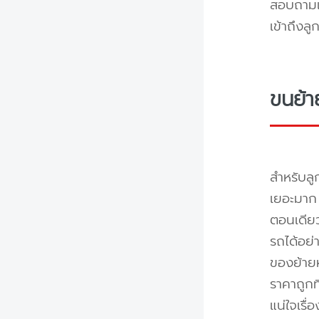
สอบถามแล
เข้าถึงล
ขนย้า
สำหรับลู
เยอะมาก 
ตอนเดียว
รถได้อย่
ของย้ายห
ราคาถูกท
แน่ใจเรื