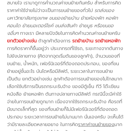
สบายใจ เรามาดูการคำนวณค่าขนย้ายกันครับ สำหรับการคิด
ราคาค่าใช้จ่ายไม่ว่าจะเป็นการขนย้ายของทั่วไป
รถส่งของ
มหาวิทยาลัยกรุงเทพ ขนของย้ายบ้าน ย้ายห้องพัก หอพัก
คอนโด ย้ายมอเตอร์ไซค์ ขนส่งสินค้า ย้ายบูธ หรือขนขอ
งอื่นๆ
ทางเรา มีหลายปัจจัยในการคิดคำนวณค่าขนย้ายครับ
ยกตัวอย่างเช่น
ถ้าลูกค้าต้องการ
รถย้ายบ้าน
รถย้ายหอพัก
การคิดราคาก็ขึ้นอยู่ว่า ประเภทรถที่ใช้รถ, ระยะทางจากต้นทาง
ไปยังปลายทาง (คิดจากจุดเริ่มต้นของลูกค้า), จำนวนของที่
ขนย้าย, น้ำหนัก, เฟอร์นิเจอร์ที่ต้องถอดประกอบ, ของที่ขน
ย้ายอยู่ชั้นอะไร บันไดหรือมีลิฟต์, ระยะเวลาในการขนย้าย
เป็นต้น ยกตัวอย่างเช่น ลูกค้าต้องการขนย้ายของไม่ไกลมาก
เลือกใช้บริการเป็นรถกระบะรับจ้าง ของมีตู้เย็น ทีวี โต๊ะเขียน
หนังสือ ย้ายหอพัก ต้นทางปลายทางมีลิฟต์ กรณีนี้จะมีค่าใช้
จ่ายในการขนย้ายถูกมาก เนื่องจากใช้รถกระบะรับจ้าง คือรถที่
มีขนาดเล็กที่สุด ของที่ขนย้ายก็ไม่มีเฟอร์นิเจอร์ที่ต้องถอด
ประกอบ ระยะเวลาการขนย้ายไม่นานมาก นั่นเองครับ จะเห็นได้
ว่ามีรายละเอียดหลายอยาง ในการคิด
ราคาค่าขนย้ายของ
มาก