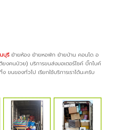
บุรี
ย้ายห้อง ย้ายหอพัก ย้ายบ้าน คอนโด อ
เตียงคนป่วย) บริการขนส่งมอเตอร์ไซค์ บิ๊กไบค์
ง ขนของทั่วไป เรียกใช้บริการเราได้นะครับ