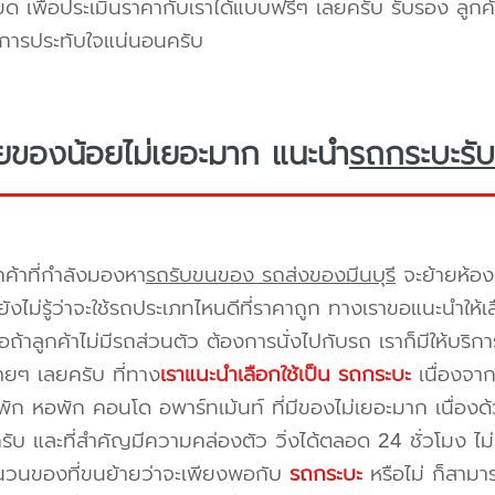
ยด เพื่อประเมินราคากับเราได้แบบฟรีๆ เลยครับ รับรอง ลูกค้
ิการประทับใจแน่นอนครับ
ยของน้อยไม่เยอะมาก แนะนำ
รถกระบะรับ
กค้าที่กำลังมองหา
รถรับขนของ รถส่งของมีนบุรี
จะย้ายห้อง
ังไม่รู้ว่าจะใช้รถประเภทไหนดีที่ราคาถูก ทางเราขอแนะนำให
ือถ้าลูกค้าไม่มีรถส่วนตัว ต้องการนั่งไปกับรถ เราก็มีให้บร
ยๆ เลยครับ ที่ทาง
เราแนะนำเลือกใช้เป็น รถกระบะ
เนื่องจาก
พัก หอพัก คอนโด อพาร์ทเม้นท์ ที่มีของไม่เยอะมาก เนื่อง
ครับ และที่สำคัญมีความคล่องตัว วิ่งได้ตลอด 24 ชั่วโมง ไม่ม
ำนวนของที่ขนย้ายว่าจะเพียงพอกับ
รถกระบะ
หรือไม่ ก็สาม