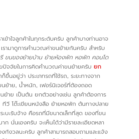
าเข้าใจลูกค้าในทุกระดับครับ ลูกค้าบางท่านอาจ
จ เรามาดูการคำนวณค่าขนย้ายกันครับ สำหรับ
ุรี ขนของย้ายบ้าน ย้ายห้องพัก หอพัก คอนโด
ยปัจจัยในการคิดคำนวณค่าขนย้ายครับ
ยก
็ขึ้นอยู่ว่า ประเภทรถที่ใช้รถ, ระยะทางจาก
ย้าย, น้ำหนัก, เฟอร์นิเจอร์ที่ต้องถอด
ขนย้าย เป็นต้น ยกตัวอย่างเช่น ลูกค้าต้องการ
น ทีวี โต๊ะเขียนหนังสือ ย้ายหอพัก ต้นทางปลาย
ะบะรับจ้าง คือรถที่มีขนาดเล็กที่สุด ของที่ขน
าก นั่นเองครับ จะเห็นได้ว่ามีรายละเอียดหลา
่ต้องกังวลนะครับ ลูกค้าสามารถสอบถามและแจ้ง