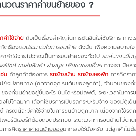
ำนวณราคาค่าขนย้ายของ ?
าค่าใช้จ่าย
ถือเป็นเรื่องสำคัญในการตัดสินใจใช้บริการ ทางเร
กัดเรื่อง
งบประมาณในการขนย้าย
ดังนั้น เพื่อความสบายใ
คาค่าใช้จ่ายไม่ว่าจะเป็นการขนย้ายของทั่วไป
รถส่งของมีนบ
อร์ไซค์ ขนส่งสินค้า ย้ายบูธ หรือขนของอื่นๆ
ทางเรา มีหลา
เช่น
ถ้าลูกค้าต้องการ
รถย้ายบ้าน
รถย้ายหอพัก
การคิดราคาก
ปยังปลายทาง (คิดจากจุดเริ่มต้นของลูกค้า), จำนวนของที่ขน
ของที่ขนย้ายอยู่ชั้นอะไร บันไดหรือมีลิฟต์, ระยะเวลาในการ
งไม่ไกลมาก เลือกใช้บริการเป็นรถกระบะรับจ้าง ของมีตู้เย็
ต์ กรณีนี้จะมีค่าใช้จ่ายในการขนย้ายถูกมาก เนื่องจากใช้รถกร
่มีเฟอร์นิเจอร์ที่ต้องถอดประกอบ ระยะเวลาการขนย้ายไม่นานม
นการคิด
ราคาค่าขนย้ายของ
มากเลยใช่มั้ยครับ แต่ลูกค้าไม