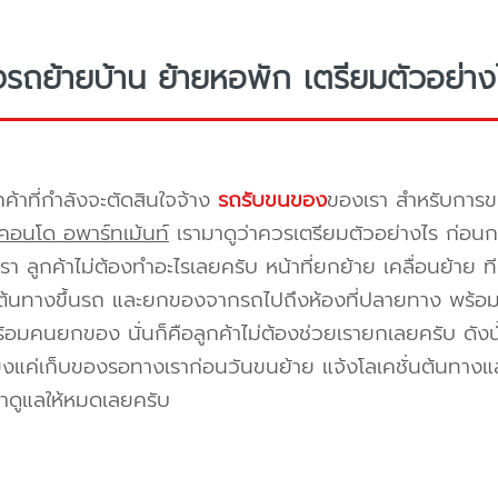
างรถย้ายบ้าน ย้ายหอพัก เตรียมตัวอย่าง
กค้าที่กำลังจะตัดสินใจจ้าง
รถรับขนของ
ของเรา สำหรับกา
คอนโด อพาร์ทเม้นท์
เรามาดูว่าควรเตรียมตัวอย่างไร ก่อนกา
า ลูกค้าไม่ต้องทำอะไรเลยครับ หน้าที่ยกย้าย เคลื่อนย้าย 
้นทางขึ้นรถ และยกของจากรถไปถึงห้องที่ปลายทาง พร้อมจัด
้อมคนยกของ นั่นก็คือลูกค้าไม่ต้องช่วยเรายกเลยครับ ดังนั
ยงแค่เก็บของรอทางเราก่อนวันขนย้าย แจ้งโลเคชั่นต้นทางแล
าดูแลให้หมดเลยครับ