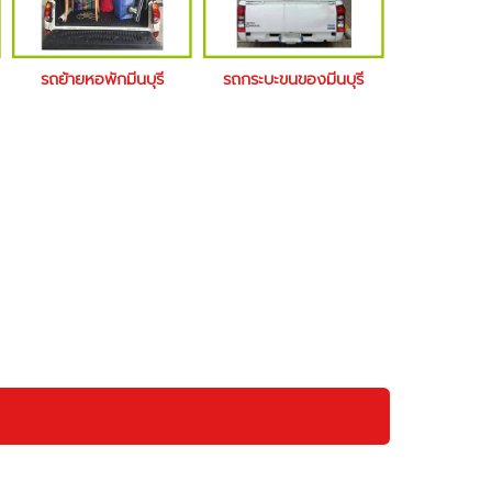
รถย้ายหอพักมีนบุรี
รถกระบะขนของมีนบุรี