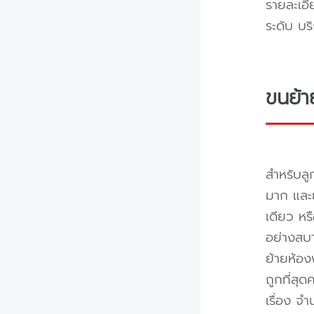
รายละเอี
ระดับ บร
ขนย้า
สำหรับลู
มาก และย
เดียว หร
อย่างสบา
ย้ายห้อง
ถูกที่สุด
เรื่อง จ