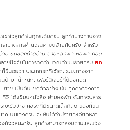
าเข้าใจลูกค้าในทุกระดับครับ ลูกค้าบางท่านอาจ
จ เรามาดูการคำนวณค่าขนย้ายกันครับ สำหรับ
บ้าน ขนของย้ายบ้าน ย้ายห้องพัก หอพัก คอน
หลายปัจจัยในการคิดคำนวณค่าขนย้ายครับ
ยก
็ขึ้นอยู่ว่า ประเภทรถที่ใช้รถ, ระยะทางจาก
ย้าย, น้ำหนัก, เฟอร์นิเจอร์ที่ต้องถอด
ขนย้าย เป็นต้น ยกตัวอย่างเช่น ลูกค้าต้องการ
น ทีวี โต๊ะเขียนหนังสือ ย้ายหอพัก ต้นทางปลาย
ะบะรับจ้าง คือรถที่มีขนาดเล็กที่สุด ของที่ขน
าก นั่นเองครับ จะเห็นได้ว่ามีรายละเอียดหลา
่ต้องกังวลนะครับ ลูกค้าสามารถสอบถามและแจ้ง