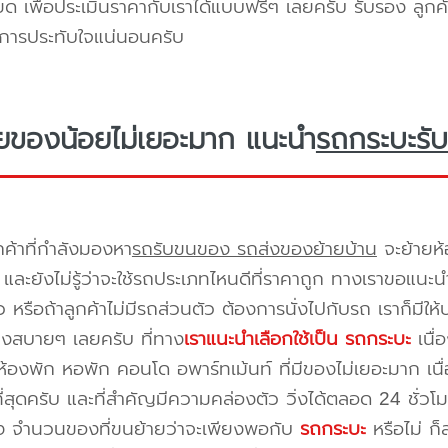
ยด เพื่อประเมินราคากับเราได้แบบฟรีๆ เลยครับ รับรอง ลูกค้
ิการประทับใจแน่นอนครับ
ยของน้อยไม่เยอะมาก แนะนำ
รถกระบะรับ
กค้าที่กำลังมองหา
รถรับขนของ รถส่งของย้ายบ้าน
จะย้ายห้
และยังไม่รู้ว่าจะใช้รถประเภทไหนดีที่ราคาถูก ทางเราขอแนะน
 หรือถ้าลูกค้าไม่มีรถส่วนตัว ต้องการนั่งไปกับรถ เราก็มีใ
างสบายๆ เลยครับ ที่ทาง
เราแนะนำเลือกใช้เป็น รถกระบะ
เนื่
้องพัก หอพัก คอนโด อพาร์ทเม้นท์ ที่มีของไม่เยอะมาก เนื
ี่สุดครับ และที่สำคัญมีความคล่องตัว วิ่งได้ตลอด 24 ชั่วโมง 
่อง จำนวนของที่ขนย้ายว่าจะเพียงพอกับ
รถกระบะ
หรือไม่ ก