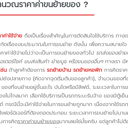
ำนวณราคาค่าขนย้ายของ ?
าค่าใช้จ่าย
ถือเป็นเรื่องสำคัญในการตัดสินใจใช้บริการ ทางเร
กัดเรื่อง
งบประมาณในการขนย้าย
ดังนั้น เพื่อความสบายใ
คาค่าใช้จ่ายไม่ว่าจะเป็นการขนย้ายของทั่วไป
รถส่งของย้าย
อเตอร์ไซค์ ขนส่งสินค้า ย้ายบูธ หรือขนของอื่นๆ
ทางเรา มี
เช่น
ถ้าลูกค้าต้องการ
รถย้ายบ้าน
รถย้ายหอพัก
การคิดราคาก
ปยังปลายทาง (คิดจากจุดเริ่มต้นของลูกค้า), จำนวนของที่ขน
ของที่ขนย้ายอยู่ชั้นอะไร บันไดหรือมีลิฟต์, ระยะเวลาในการ
งไม่ไกลมาก เลือกใช้บริการเป็นรถกระบะรับจ้าง ของมีตู้เย็
ต์ กรณีนี้จะมีค่าใช้จ่ายในการขนย้ายถูกมาก เนื่องจากใช้รถกร
่มีเฟอร์นิเจอร์ที่ต้องถอดประกอบ ระยะเวลาการขนย้ายไม่นานม
นการคิด
ราคาค่าขนย้ายของ
มากเลยใช่มั้ยครับ แต่ลูกค้าไม