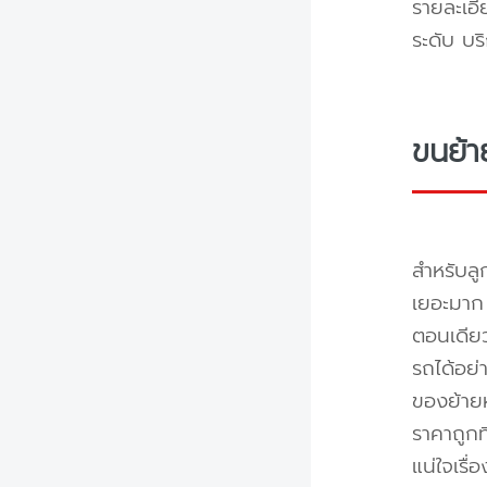
รายละเอี
ระดับ บร
ขนย้า
สำหรับลู
เยอะมาก 
ตอนเดียว
รถได้อย่
ของย้ายห
ราคาถูกท
แน่ใจเรื