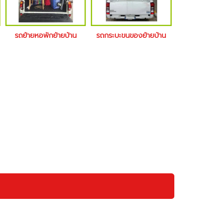
รถย้ายหอพักย้ายบ้าน
รถกระบะขนของย้ายบ้าน