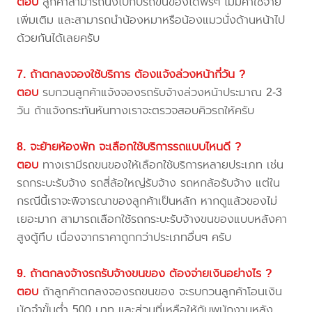
ตอบ
ลูกค้าสามารถนั่งไปกับรถขนของได้ฟรีๆ ไม่มีค่าใช้จ่าย
เพิ่มเติม และสามารถนำน้องหมาหรือน้องแมวนั่งด้านหน้าไป
ด้วยกันได้เลยครับ
7. ถ้าตกลงจองใช้บริการ ต้องแจ้งล่วงหน้ากี่วัน ?
ตอบ
รบกวนลูกค้าแจ้งจองรถรับจ้างล่วงหน้าประมาณ 2-3
วัน ถ้าแจ้งกระทันหันทางเราจะตรวจสอบคิวรถให้ครับ
8. จะย้ายห้องพัก จะเลือกใช้บริการรถแบบไหนดี ?
ตอบ
ทางเรามีรถขนของให้เลือกใช้บริการหลายประเภท เช่น
รถกระบะรับจ้าง รถสี่ล้อใหญ่รับจ้าง รถหกล้อรับจ้าง แต่ใน
กรณีนี้เราจะพิจารณาของลูกค้าเป็นหลัก หากดูแล้วของไม่
เยอะมาก สามารถเลือกใช้รถกระบะรับจ้างขนของแบบหลังคา
สูงตู้ทึบ เนื่องจากราคาถูกกว่าประเภทอื่นๆ ครับ
9. ถ้าตกลงจ้างรถรับจ้างขนของ ต้องจ่ายเงินอย่างไร ?
ตอบ
ถ้าลูกค้าตกลงจองรถขนของ จะรบกวนลูกค้าโอนเงิน
มัดจำขั้นต่ำ 500 บาท และส่วนที่เหลือให้กับพนักงานหลัง