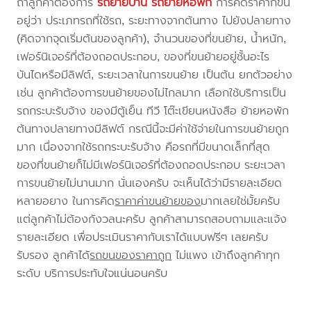
ถ้าลูกค้าต้องการ
รถย้ายบ้าน
รถย้ายหอพัก
การคิดราคาก็ขึ้น
อยู่ว่า ประเภทรถที่ใช้รถ, ระยะทางจากต้นทาง ไปยังปลายทาง
(คิดจากจุดเริ่มต้นของลูกค้า), จำนวนของที่ขนย้าย, น้ำหนัก,
เฟอร์นิเจอร์ที่ต้องถอดประกอบ, ของที่ขนย้ายอยู่ชั้นอะไร
บันไดหรือมีลิฟต์, ระยะเวลาในการขนย้าย เป็นต้น ยกตัวอย่าง
เช่น ลูกค้าต้องการขนย้ายของไม่ไกลมาก เลือกใช้บริการเป็น
รถกระบะรับจ้าง ของมีตู้เย็น ทีวี โต๊ะเขียนหนังสือ ย้ายหอพัก
ต้นทางปลายทางมีลิฟต์ กรณีนี้จะมีค่าใช้จ่ายในการขนย้ายถูก
มาก เนื่องจากใช้รถกระบะรับจ้าง คือรถที่มีขนาดเล็กที่สุด
ของที่ขนย้ายก็ไม่มีเฟอร์นิเจอร์ที่ต้องถอดประกอบ ระยะเวลา
การขนย้ายไม่นานมาก นั่นเองครับ จะเห็นได้ว่ามีรายละเอียด
หลายอยาง ในการคิด
ราคาค่าขนย้ายของ
มากเลยใช่มั้ยครับ
แต่ลูกค้าไม่ต้องกังวลนะครับ ลูกค้าสามารถสอบถามและแจ้ง
รายละเอียด เพื่อประเมินราคากับเราได้แบบฟรีๆ เลยครับ
รับรอง ลูกค้าได้
รถขนของราคาถูก
ไม่แพง เข้าถึงลูกค้าทุก
ระดับ บริการประทับใจแน่นอนครับ