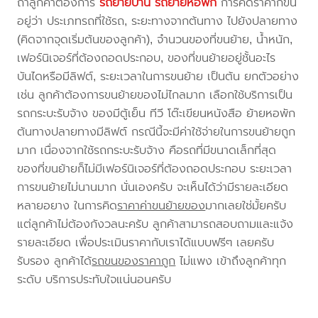
ถ้าลูกค้าต้องการ
รถย้ายบ้าน
รถย้ายหอพัก
การคิดราคาก็ขึ้น
อยู่ว่า ประเภทรถที่ใช้รถ, ระยะทางจากต้นทาง ไปยังปลายทาง
(คิดจากจุดเริ่มต้นของลูกค้า), จำนวนของที่ขนย้าย, น้ำหนัก,
เฟอร์นิเจอร์ที่ต้องถอดประกอบ, ของที่ขนย้ายอยู่ชั้นอะไร
บันไดหรือมีลิฟต์, ระยะเวลาในการขนย้าย เป็นต้น ยกตัวอย่าง
เช่น ลูกค้าต้องการขนย้ายของไม่ไกลมาก เลือกใช้บริการเป็น
รถกระบะรับจ้าง ของมีตู้เย็น ทีวี โต๊ะเขียนหนังสือ ย้ายหอพัก
ต้นทางปลายทางมีลิฟต์ กรณีนี้จะมีค่าใช้จ่ายในการขนย้ายถูก
มาก เนื่องจากใช้รถกระบะรับจ้าง คือรถที่มีขนาดเล็กที่สุด
ของที่ขนย้ายก็ไม่มีเฟอร์นิเจอร์ที่ต้องถอดประกอบ ระยะเวลา
การขนย้ายไม่นานมาก นั่นเองครับ จะเห็นได้ว่ามีรายละเอียด
หลายอยาง ในการคิด
ราคาค่าขนย้ายของ
มากเลยใช่มั้ยครับ
แต่ลูกค้าไม่ต้องกังวลนะครับ ลูกค้าสามารถสอบถามและแจ้ง
รายละเอียด เพื่อประเมินราคากับเราได้แบบฟรีๆ เลยครับ
รับรอง ลูกค้าได้
รถขนของราคาถูก
ไม่แพง เข้าถึงลูกค้าทุก
ระดับ บริการประทับใจแน่นอนครับ