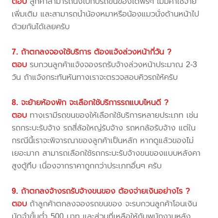
ตอบ
ลูกค้าสามารถนั่งไปกับรถขนของได้ฟรีๆ ไม่มีค่าใช้จ่าย
เพิ่มเติม และสามารถนำน้องหมาหรือน้องแมวนั่งด้านหน้าไป
ด้วยกันได้เลยครับ
7. ถ้าตกลงจองใช้บริการ ต้องแจ้งล่วงหน้ากี่วัน ?
ตอบ
รบกวนลูกค้าแจ้งจองรถรับจ้างล่วงหน้าประมาณ 2-3
วัน ถ้าแจ้งกระทันหันทางเราจะตรวจสอบคิวรถให้ครับ
8. จะย้ายห้องพัก จะเลือกใช้บริการรถแบบไหนดี ?
ตอบ
ทางเรามีรถขนของให้เลือกใช้บริการหลายประเภท เช่น
รถกระบะรับจ้าง รถสี่ล้อใหญ่รับจ้าง รถหกล้อรับจ้าง แต่ใน
กรณีนี้เราจะพิจารณาของลูกค้าเป็นหลัก หากดูแล้วของไม่
เยอะมาก สามารถเลือกใช้รถกระบะรับจ้างขนของแบบหลังคา
สูงตู้ทึบ เนื่องจากราคาถูกกว่าประเภทอื่นๆ ครับ
9. ถ้าตกลงจ้างรถรับจ้างขนของ ต้องจ่ายเงินอย่างไร ?
ตอบ
ถ้าลูกค้าตกลงจองรถขนของ จะรบกวนลูกค้าโอนเงิน
มัดจำขั้นต่ำ 500 บาท และส่วนที่เหลือให้กับพนักงานหลัง