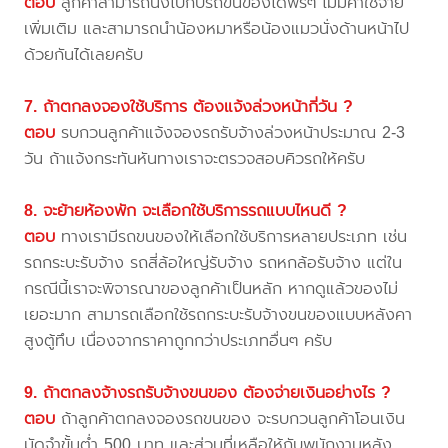
ตอบ
ลูกค้าสามารถนั่งไปกับรถขนของได้ฟรีๆ ไม่มีค่าใช้จ่าย
เพิ่มเติม และสามารถนำน้องหมาหรือน้องแมวนั่งด้านหน้าไป
ด้วยกันได้เลยครับ
7. ถ้าตกลงจองใช้บริการ ต้องแจ้งล่วงหน้ากี่วัน ?
ตอบ
รบกวนลูกค้าแจ้งจองรถรับจ้างล่วงหน้าประมาณ 2-3
วัน ถ้าแจ้งกระทันหันทางเราจะตรวจสอบคิวรถให้ครับ
8. จะย้ายห้องพัก จะเลือกใช้บริการรถแบบไหนดี ?
ตอบ
ทางเรามีรถขนของให้เลือกใช้บริการหลายประเภท เช่น
รถกระบะรับจ้าง รถสี่ล้อใหญ่รับจ้าง รถหกล้อรับจ้าง แต่ใน
กรณีนี้เราจะพิจารณาของลูกค้าเป็นหลัก หากดูแล้วของไม่
เยอะมาก สามารถเลือกใช้รถกระบะรับจ้างขนของแบบหลังคา
สูงตู้ทึบ เนื่องจากราคาถูกกว่าประเภทอื่นๆ ครับ
9. ถ้าตกลงจ้างรถรับจ้างขนของ ต้องจ่ายเงินอย่างไร ?
ตอบ
ถ้าลูกค้าตกลงจองรถขนของ จะรบกวนลูกค้าโอนเงิน
มัดจำขั้นต่ำ 500 บาท และส่วนที่เหลือให้กับพนักงานหลัง