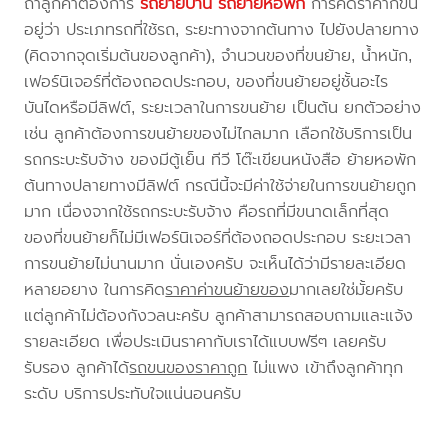
ถ้าลูกค้าต้องการ
รถย้ายบ้าน
รถย้ายหอพัก
การคิดราคาก็ขึ้น
อยู่ว่า ประเภทรถที่ใช้รถ, ระยะทางจากต้นทาง ไปยังปลายทาง
(คิดจากจุดเริ่มต้นของลูกค้า), จำนวนของที่ขนย้าย, น้ำหนัก,
เฟอร์นิเจอร์ที่ต้องถอดประกอบ, ของที่ขนย้ายอยู่ชั้นอะไร
บันไดหรือมีลิฟต์, ระยะเวลาในการขนย้าย เป็นต้น ยกตัวอย่าง
เช่น ลูกค้าต้องการขนย้ายของไม่ไกลมาก เลือกใช้บริการเป็น
รถกระบะรับจ้าง ของมีตู้เย็น ทีวี โต๊ะเขียนหนังสือ ย้ายหอพัก
ต้นทางปลายทางมีลิฟต์ กรณีนี้จะมีค่าใช้จ่ายในการขนย้ายถูก
มาก เนื่องจากใช้รถกระบะรับจ้าง คือรถที่มีขนาดเล็กที่สุด
ของที่ขนย้ายก็ไม่มีเฟอร์นิเจอร์ที่ต้องถอดประกอบ ระยะเวลา
การขนย้ายไม่นานมาก นั่นเองครับ จะเห็นได้ว่ามีรายละเอียด
หลายอยาง ในการคิด
ราคาค่าขนย้ายของ
มากเลยใช่มั้ยครับ
แต่ลูกค้าไม่ต้องกังวลนะครับ ลูกค้าสามารถสอบถามและแจ้ง
รายละเอียด เพื่อประเมินราคากับเราได้แบบฟรีๆ เลยครับ
รับรอง ลูกค้าได้
รถขนของราคาถูก
ไม่แพง เข้าถึงลูกค้าทุก
ระดับ บริการประทับใจแน่นอนครับ