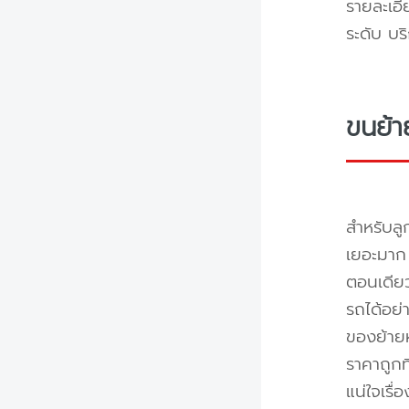
รายละเอี
ระดับ บร
ขนย้า
สำหรับลู
เยอะมาก 
ตอนเดียว
รถได้อย่
ของย้ายห
ราคาถูกท
แน่ใจเรื