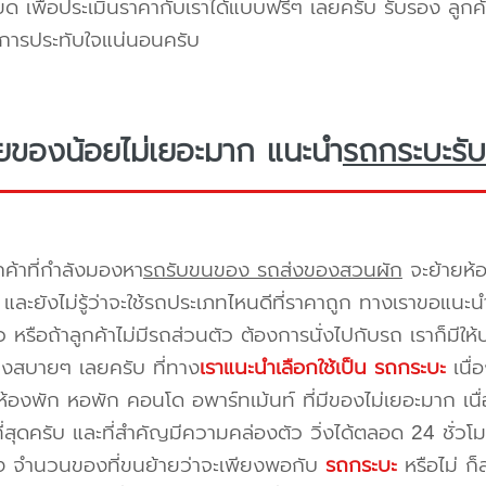
ยด เพื่อประเมินราคากับเราได้แบบฟรีๆ เลยครับ รับรอง ลูกค้
ิการประทับใจแน่นอนครับ
ยของน้อยไม่เยอะมาก แนะนำ
รถกระบะรับ
กค้าที่กำลังมองหา
รถรับขนของ รถส่งของสวนผัก
จะย้ายห้
และยังไม่รู้ว่าจะใช้รถประเภทไหนดีที่ราคาถูก ทางเราขอแนะน
 หรือถ้าลูกค้าไม่มีรถส่วนตัว ต้องการนั่งไปกับรถ เราก็มีใ
างสบายๆ เลยครับ ที่ทาง
เราแนะนำเลือกใช้เป็น รถกระบะ
เนื่
้องพัก หอพัก คอนโด อพาร์ทเม้นท์ ที่มีของไม่เยอะมาก เนื
ี่สุดครับ และที่สำคัญมีความคล่องตัว วิ่งได้ตลอด 24 ชั่วโมง 
่อง จำนวนของที่ขนย้ายว่าจะเพียงพอกับ
รถกระบะ
หรือไม่ ก