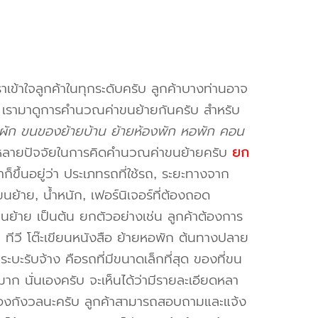
าเข้าใจลูกค้าในทุกระดับครับ ลูกค้าบางท่านอาจ
จ เรามาดูการคำนวณค่าขนย้ายกันครับ สำหรับ
ัก ขนของย้ายบ้าน ย้ายห้องพัก หอพัก คอน
หลายปัจจัยในการคิดคำนวณค่าขนย้ายครับ
ยก
็ขึ้นอยู่ว่า ประเภทรถที่ใช้รถ, ระยะทางจาก
ย้าย, น้ำหนัก, เฟอร์นิเจอร์ที่ต้องถอด
ขนย้าย เป็นต้น ยกตัวอย่างเช่น ลูกค้าต้องการ
น ทีวี โต๊ะเขียนหนังสือ ย้ายหอพัก ต้นทางปลาย
ะบะรับจ้าง คือรถที่มีขนาดเล็กที่สุด ของที่ขน
าก นั่นเองครับ จะเห็นได้ว่ามีรายละเอียดหลา
่ต้องกังวลนะครับ ลูกค้าสามารถสอบถามและแจ้ง