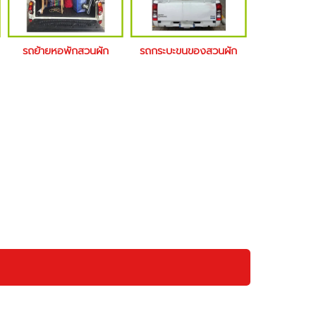
รถย้ายหอพักสวนผัก
รถกระบะขนของสวนผัก