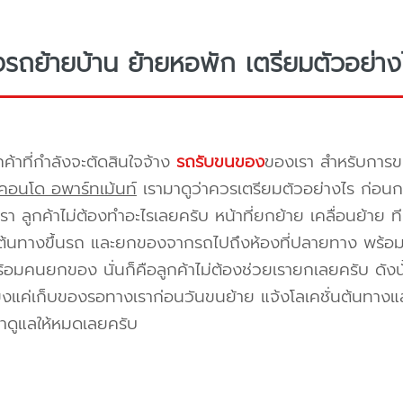
างรถย้ายบ้าน ย้ายหอพัก เตรียมตัวอย่าง
กค้าที่กำลังจะตัดสินใจจ้าง
รถรับขนของ
ของเรา สำหรับกา
คอนโด อพาร์ทเม้นท์
เรามาดูว่าควรเตรียมตัวอย่างไร ก่อนกา
า ลูกค้าไม่ต้องทำอะไรเลยครับ หน้าที่ยกย้าย เคลื่อนย้าย 
้นทางขึ้นรถ และยกของจากรถไปถึงห้องที่ปลายทาง พร้อมจัด
้อมคนยกของ นั่นก็คือลูกค้าไม่ต้องช่วยเรายกเลยครับ ดังนั
ยงแค่เก็บของรอทางเราก่อนวันขนย้าย แจ้งโลเคชั่นต้นทางแล
าดูแลให้หมดเลยครับ