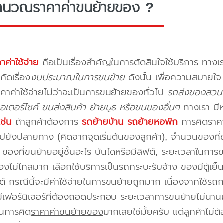
ำนวณราคาค่าขนย้ายของ ?
าค่าใช้จ่าย
ถือเป็นเรื่องสำคัญในการตัดสินใจใช้บริการ ทางเร
กัดเรื่อง
งบประมาณในการขนย้าย
ดังนั้น เพื่อความสบายใ
คาค่าใช้จ่ายไม่ว่าจะเป็นการขนย้ายของทั่วไป
รถส่งของสวนผ
อเตอร์ไซค์ ขนส่งสินค้า ย้ายบูธ หรือขนของอื่นๆ
ทางเรา มี
เช่น
ถ้าลูกค้าต้องการ
รถย้ายบ้าน
รถย้ายหอพัก
การคิดราคาก
ปยังปลายทาง (คิดจากจุดเริ่มต้นของลูกค้า), จำนวนของที่ขน
ของที่ขนย้ายอยู่ชั้นอะไร บันไดหรือมีลิฟต์, ระยะเวลาในการ
งไม่ไกลมาก เลือกใช้บริการเป็นรถกระบะรับจ้าง ของมีตู้เย็
ต์ กรณีนี้จะมีค่าใช้จ่ายในการขนย้ายถูกมาก เนื่องจากใช้รถกร
่มีเฟอร์นิเจอร์ที่ต้องถอดประกอบ ระยะเวลาการขนย้ายไม่นานม
นการคิด
ราคาค่าขนย้ายของ
มากเลยใช่มั้ยครับ แต่ลูกค้าไม