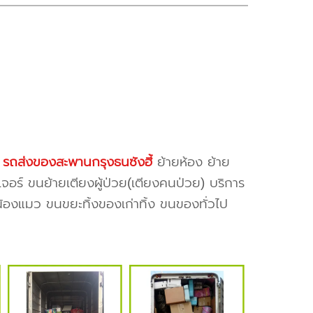
ง
รถส่งของสะพานกรุงธนซังฮี้
ย้ายห้อง ย้าย
จอร์ ขนย้ายเตียงผู้ป่วย(เตียงคนป่วย) บริการ
น้องแมว ขนขยะทิ้งของเก่าทิ้ง ขนของทั่วไป