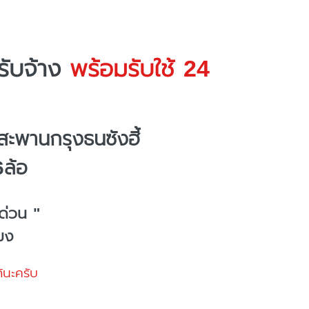
ับจ้าง
พร้อมรับใช้ 24
ะพานกรุงธนซังฮี้
6ล้อ
ด่วน "
โมง
้นะครับ