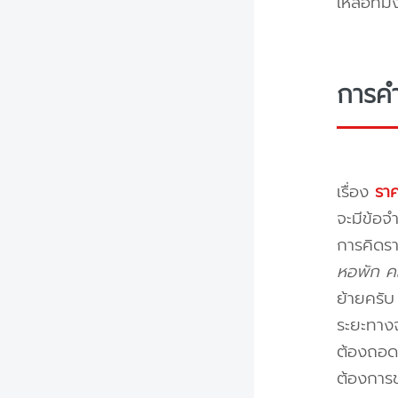
เหลือทีม
การค
เรื่อง
ราค
จะมีข้อจำ
การคิดรา
หอพัก คอ
ย้ายครั
ระยะทางจ
ต้องถอดป
ต้องการข