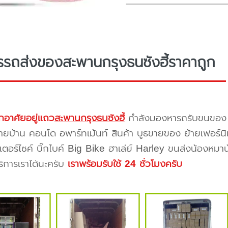
รรถส่งของสะพานกรุงธนซังฮี้ราคาถูก
กอาศัยอยู่แถว
สะพานกรุงธนซังฮี้
กำลังมองหารถรับขนขอ
ายบ้าน คอนโด อพาร์ทเม้นท์ สินค้า บูธขายของ ย้ายเฟอร์นิเ
ตอร์ไซค์ บิ๊กไบค์ Big Bike ฮาเล่ย์ Harley ขนส่งน้องหมา
บริการเราได้นะครับ
เราพร้อมรับใช้ 24 ชั่วโมงครับ