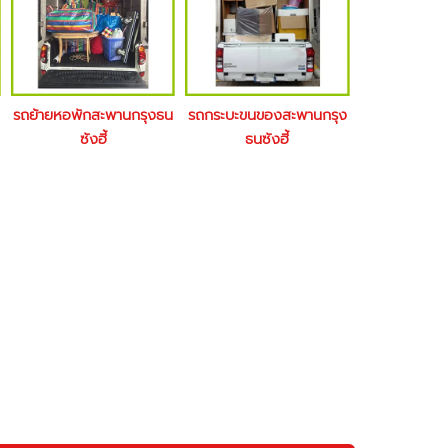
รถย้ายหอพักสะพานกรุงธน
รถกระบะขนของสะพานกรุง
ซังฮี้
ธนซังฮี้