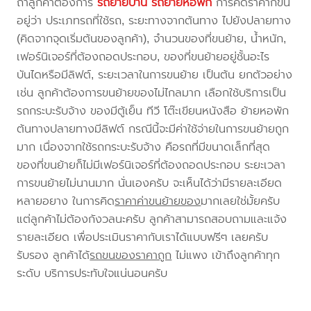
ถ้าลูกค้าต้องการ
รถย้ายบ้าน
รถย้ายหอพัก
การคิดราคาก็ขึ้น
อยู่ว่า ประเภทรถที่ใช้รถ, ระยะทางจากต้นทาง ไปยังปลายทาง
(คิดจากจุดเริ่มต้นของลูกค้า), จำนวนของที่ขนย้าย, น้ำหนัก,
เฟอร์นิเจอร์ที่ต้องถอดประกอบ, ของที่ขนย้ายอยู่ชั้นอะไร
บันไดหรือมีลิฟต์, ระยะเวลาในการขนย้าย เป็นต้น ยกตัวอย่าง
เช่น ลูกค้าต้องการขนย้ายของไม่ไกลมาก เลือกใช้บริการเป็น
รถกระบะรับจ้าง ของมีตู้เย็น ทีวี โต๊ะเขียนหนังสือ ย้ายหอพัก
ต้นทางปลายทางมีลิฟต์ กรณีนี้จะมีค่าใช้จ่ายในการขนย้ายถูก
มาก เนื่องจากใช้รถกระบะรับจ้าง คือรถที่มีขนาดเล็กที่สุด
ของที่ขนย้ายก็ไม่มีเฟอร์นิเจอร์ที่ต้องถอดประกอบ ระยะเวลา
การขนย้ายไม่นานมาก นั่นเองครับ จะเห็นได้ว่ามีรายละเอียด
หลายอยาง ในการคิด
ราคาค่าขนย้ายของ
มากเลยใช่มั้ยครับ
แต่ลูกค้าไม่ต้องกังวลนะครับ ลูกค้าสามารถสอบถามและแจ้ง
รายละเอียด เพื่อประเมินราคากับเราได้แบบฟรีๆ เลยครับ
รับรอง ลูกค้าได้
รถขนของราคาถูก
ไม่แพง เข้าถึงลูกค้าทุก
ระดับ บริการประทับใจแน่นอนครับ