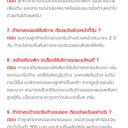
ตอบ
ลูกค้าสามารถนั่งไปกับรถขนของได้ฟรีๆ ไม่มีค่าใช้จ่าย
เพิ่มเติม และสามารถนำน้องหมาหรือน้องแมวนั่งด้านหน้าไป
ด้วยกันได้เลยครับ
7. ถ้าตกลงจองใช้บริการ ต้องแจ้งล่วงหน้ากี่วัน ?
ตอบ
รบกวนลูกค้าแจ้งจองรถรับจ้างล่วงหน้าประมาณ 2-3
วัน ถ้าแจ้งกระทันหันทางเราจะตรวจสอบคิวรถให้ครับ
8. จะย้ายห้องพัก จะเลือกใช้บริการรถแบบไหนดี ?
ตอบ
ทางเรามีรถขนของให้เลือกใช้บริการหลายประเภท เช่น
รถกระบะรับจ้าง รถสี่ล้อใหญ่รับจ้าง รถหกล้อรับจ้าง แต่ใน
กรณีนี้เราจะพิจารณาของลูกค้าเป็นหลัก หากดูแล้วของไม่
เยอะมาก สามารถเลือกใช้รถกระบะรับจ้างขนของแบบหลังคา
สูงตู้ทึบ เนื่องจากราคาถูกกว่าประเภทอื่นๆ ครับ
9. ถ้าตกลงจ้างรถรับจ้างขนของ ต้องจ่ายเงินอย่างไร ?
ตอบ
ถ้าลูกค้าตกลงจองรถขนของ จะรบกวนลูกค้าโอนเงิน
มัดจำขั้นต่ำ 500 บาท และส่วนที่เหลือให้กับพนักงานหลัง