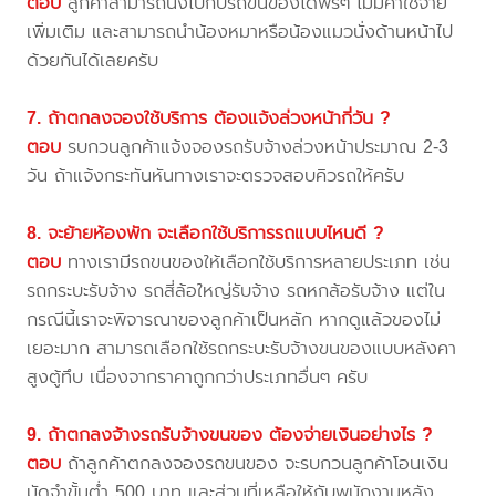
ตอบ
ลูกค้าสามารถนั่งไปกับรถขนของได้ฟรีๆ ไม่มีค่าใช้จ่าย
เพิ่มเติม และสามารถนำน้องหมาหรือน้องแมวนั่งด้านหน้าไป
ด้วยกันได้เลยครับ
7. ถ้าตกลงจองใช้บริการ ต้องแจ้งล่วงหน้ากี่วัน ?
ตอบ
รบกวนลูกค้าแจ้งจองรถรับจ้างล่วงหน้าประมาณ 2-3
วัน ถ้าแจ้งกระทันหันทางเราจะตรวจสอบคิวรถให้ครับ
8. จะย้ายห้องพัก จะเลือกใช้บริการรถแบบไหนดี ?
ตอบ
ทางเรามีรถขนของให้เลือกใช้บริการหลายประเภท เช่น
รถกระบะรับจ้าง รถสี่ล้อใหญ่รับจ้าง รถหกล้อรับจ้าง แต่ใน
กรณีนี้เราจะพิจารณาของลูกค้าเป็นหลัก หากดูแล้วของไม่
เยอะมาก สามารถเลือกใช้รถกระบะรับจ้างขนของแบบหลังคา
สูงตู้ทึบ เนื่องจากราคาถูกกว่าประเภทอื่นๆ ครับ
9. ถ้าตกลงจ้างรถรับจ้างขนของ ต้องจ่ายเงินอย่างไร ?
ตอบ
ถ้าลูกค้าตกลงจองรถขนของ จะรบกวนลูกค้าโอนเงิน
มัดจำขั้นต่ำ 500 บาท และส่วนที่เหลือให้กับพนักงานหลัง