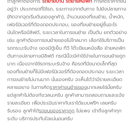
ถ้าลูกค้าต้องการ
รถย้ายบ้าน
รถย้ายหอพัก
การคิดราคาก็ขึ้น
อยู่ว่า ประเภทรถที่ใช้รถ, ระยะทางจากต้นทาง ไปยังปลายทาง
(คิดจากจุดเริ่มต้นของลูกค้า), จำนวนของที่ขนย้าย, น้ำหนัก,
เฟอร์นิเจอร์ที่ต้องถอดประกอบ, ของที่ขนย้ายอยู่ชั้นอะไร
บันไดหรือมีลิฟต์, ระยะเวลาในการขนย้าย เป็นต้น ยกตัวอย่าง
เช่น ลูกค้าต้องการขนย้ายของไม่ไกลมาก เลือกใช้บริการเป็น
รถกระบะรับจ้าง ของมีตู้เย็น ทีวี โต๊ะเขียนหนังสือ ย้ายหอพัก
ต้นทางปลายทางมีลิฟต์ กรณีนี้จะมีค่าใช้จ่ายในการขนย้ายถูก
มาก เนื่องจากใช้รถกระบะรับจ้าง คือรถที่มีขนาดเล็กที่สุด
ของที่ขนย้ายก็ไม่มีเฟอร์นิเจอร์ที่ต้องถอดประกอบ ระยะเวลา
การขนย้ายไม่นานมาก นั่นเองครับ จะเห็นได้ว่ามีรายละเอียด
หลายอยาง ในการคิด
ราคาค่าขนย้ายของ
มากเลยใช่มั้ยครับ
แต่ลูกค้าไม่ต้องกังวลนะครับ ลูกค้าสามารถสอบถามและแจ้ง
รายละเอียด เพื่อประเมินราคากับเราได้แบบฟรีๆ เลยครับ
รับรอง ลูกค้าได้
รถขนของราคาถูก
ไม่แพง เข้าถึงลูกค้าทุก
ระดับ บริการประทับใจแน่นอนครับ