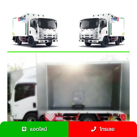
แอดไลน์
โทรเลย