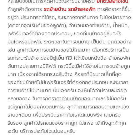
หลายปัจจัยในการคิดคำนวณค่าขนย้ายครับ
ยกตัวอย่างเช่น
ถ้าลูกค้าต้องการ
รถย้ายบ้าน
รถย้ายหอพัก
การคิดราคาก็ขึ้น
อยู่ว่า ประเภทรถที่ใช้รถ, ระยะทางจากต้นทาง ไปยังปลายทาง
(คิดจากจุดเริ่มต้นของลูกค้า), จำนวนของที่ขนย้าย, น้ำหนัก,
เฟอร์นิเจอร์ที่ต้องถอดประกอบ, ของที่ขนย้ายอยู่ชั้นอะไร
บันไดหรือมีลิฟต์, ระยะเวลาในการขนย้าย เป็นต้น ยกตัวอย่าง
เช่น ลูกค้าต้องการขนย้ายของไม่ไกลมาก เลือกใช้บริการเป็น
รถกระบะรับจ้าง ของมีตู้เย็น ทีวี โต๊ะเขียนหนังสือ ย้ายหอพัก
ต้นทางปลายทางมีลิฟต์ กรณีนี้จะมีค่าใช้จ่ายในการขนย้ายถูก
มาก เนื่องจากใช้รถกระบะรับจ้าง คือรถที่มีขนาดเล็กที่สุด
ของที่ขนย้ายก็ไม่มีเฟอร์นิเจอร์ที่ต้องถอดประกอบ ระยะเวลา
การขนย้ายไม่นานมาก นั่นเองครับ จะเห็นได้ว่ามีรายละเอียด
หลายอยาง ในการคิด
ราคาค่าขนย้ายของ
มากเลยใช่มั้ยครับ
แต่ลูกค้าไม่ต้องกังวลนะครับ ลูกค้าสามารถสอบถามและแจ้ง
รายละเอียด เพื่อประเมินราคากับเราได้แบบฟรีๆ เลยครับ
รับรอง ลูกค้าได้
รถขนของราคาถูก
ไม่แพง เข้าถึงลูกค้าทุก
ระดับ บริการประทับใจแน่นอนครับ