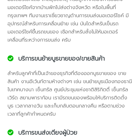
มอเตอร์ไซค์จากบ้านพักไปส่งต่างจังหวัด หรือในพื้นที่
กรุงเทพฯ ทีมงานเราเชี่ยวชาญด้านการขนส่งมอเตอร์ไซค์ มี
อุปกรณ์สำหรับการเคลื่อนย้าย เช่น บันไดสำหรับเข็นรถ
มอเตอร์ไซค์ขึ้นรถขนของ เชือกสำหรับลั้งไม่ให้มอเตอร์
เคลื่อนที่ระหว่างการขนส่ง ครับ
บริการขนย้ายบูธขายของ/ขายสินค้า
สำหรับลูกค้าที่เป็นเจ้าของธุรกิจที่ต้องออกบูธขายของ ขาย
สินค้า งานอีเว้นท์ตามห้างต่างๆ เช่น ขนย้ายบูธเมืองทองธานี
ไบเทคบางนา เซ็นทรัล ศูนย์ประชุมแห่งชาติสิริกิตติ์ เซ็นทรัล
เวิร์ด สยามพาราก้อน เรามีรถขนของพร้อมให้บริการติดตั้ง
บูธ เวลากลางวัน และเก็บกลับตอนกลางคืน หรือตามช่วง
เวลาที่ลูกค้ากำหนดครับ
บริการขนส่งเตียงผู้ป่วย