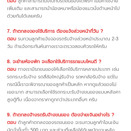
ตอบ
ลูกค้าสามารถนั่งไปกับรถขนของได้ฟรีๆ ไม่มีค่าใช้จ่าย
เพิ่มเติม และสามารถนำน้องหมาหรือน้องแมวนั่งด้านหน้าไป
ด้วยกันได้เลยครับ
7. ถ้าตกลงจองใช้บริการ ต้องแจ้งล่วงหน้ากี่วัน ?
ตอบ
รบกวนลูกค้าแจ้งจองรถรับจ้างล่วงหน้าประมาณ 2-3
วัน ถ้าแจ้งกระทันหันทางเราจะตรวจสอบคิวรถให้ครับ
8. จะย้ายห้องพัก จะเลือกใช้บริการรถแบบไหนดี ?
ตอบ
ทางเรามีรถขนของให้เลือกใช้บริการหลายประเภท เช่น
รถกระบะรับจ้าง รถสี่ล้อใหญ่รับจ้าง รถหกล้อรับจ้าง แต่ใน
กรณีนี้เราจะพิจารณาของลูกค้าเป็นหลัก หากดูแล้วของไม่
เยอะมาก สามารถเลือกใช้รถกระบะรับจ้างขนของแบบหลังคา
สูงตู้ทึบ เนื่องจากราคาถูกกว่าประเภทอื่นๆ ครับ
9. ถ้าตกลงจ้างรถรับจ้างขนของ ต้องจ่ายเงินอย่างไร ?
ตอบ
ถ้าลูกค้าตกลงจองรถขนของ จะรบกวนลูกค้าโอนเงิน
มัดจำขั้นต่ำ 500 บาท และส่วนที่เหลือให้กับพนักงานหลัง