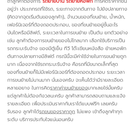
ถ้าลูกค้าต้องการ
รถย้ายบ้าน
รถย้ายหอพัก
การคิดราคาก็ขึ้น
อยู่ว่า ประเภทรถที่ใช้รถ, ระยะทางจากต้นทาง ไปยังปลายทาง
(คิดจากจุดเริ่มต้นของลูกค้า), จำนวนของที่ขนย้าย, น้ำหนัก,
เฟอร์นิเจอร์ที่ต้องถอดประกอบ, ของที่ขนย้ายอยู่ชั้นอะไร
บันไดหรือมีลิฟต์, ระยะเวลาในการขนย้าย เป็นต้น ยกตัวอย่าง
เช่น ลูกค้าต้องการขนย้ายของไม่ไกลมาก เลือกใช้บริการเป็น
รถกระบะรับจ้าง ของมีตู้เย็น ทีวี โต๊ะเขียนหนังสือ ย้ายหอพัก
ต้นทางปลายทางมีลิฟต์ กรณีนี้จะมีค่าใช้จ่ายในการขนย้ายถูก
มาก เนื่องจากใช้รถกระบะรับจ้าง คือรถที่มีขนาดเล็กที่สุด
ของที่ขนย้ายก็ไม่มีเฟอร์นิเจอร์ที่ต้องถอดประกอบ ระยะเวลา
การขนย้ายไม่นานมาก นั่นเองครับ จะเห็นได้ว่ามีรายละเอียด
หลายอยาง ในการคิด
ราคาค่าขนย้ายของ
มากเลยใช่มั้ยครับ
แต่ลูกค้าไม่ต้องกังวลนะครับ ลูกค้าสามารถสอบถามและแจ้ง
รายละเอียด เพื่อประเมินราคากับเราได้แบบฟรีๆ เลยครับ
รับรอง ลูกค้าได้
รถขนของราคาถูก
ไม่แพง เข้าถึงลูกค้าทุก
ระดับ บริการประทับใจแน่นอนครับ