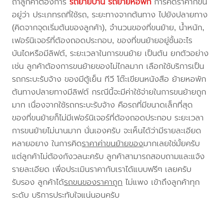
ถ้าลูกค้าต้องการ
รถย้ายบ้าน
รถย้ายหอพัก
การคิดราคาก็ขึ้น
อยู่ว่า ประเภทรถที่ใช้รถ, ระยะทางจากต้นทาง ไปยังปลายทาง
(คิดจากจุดเริ่มต้นของลูกค้า), จำนวนของที่ขนย้าย, น้ำหนัก,
เฟอร์นิเจอร์ที่ต้องถอดประกอบ, ของที่ขนย้ายอยู่ชั้นอะไร
บันไดหรือมีลิฟต์, ระยะเวลาในการขนย้าย เป็นต้น ยกตัวอย่าง
เช่น ลูกค้าต้องการขนย้ายของไม่ไกลมาก เลือกใช้บริการเป็น
รถกระบะรับจ้าง ของมีตู้เย็น ทีวี โต๊ะเขียนหนังสือ ย้ายหอพัก
ต้นทางปลายทางมีลิฟต์ กรณีนี้จะมีค่าใช้จ่ายในการขนย้ายถูก
มาก เนื่องจากใช้รถกระบะรับจ้าง คือรถที่มีขนาดเล็กที่สุด
ของที่ขนย้ายก็ไม่มีเฟอร์นิเจอร์ที่ต้องถอดประกอบ ระยะเวลา
การขนย้ายไม่นานมาก นั่นเองครับ จะเห็นได้ว่ามีรายละเอียด
หลายอยาง ในการคิด
ราคาค่าขนย้ายของ
มากเลยใช่มั้ยครับ
แต่ลูกค้าไม่ต้องกังวลนะครับ ลูกค้าสามารถสอบถามและแจ้ง
รายละเอียด เพื่อประเมินราคากับเราได้แบบฟรีๆ เลยครับ
รับรอง ลูกค้าได้
รถขนของราคาถูก
ไม่แพง เข้าถึงลูกค้าทุก
ระดับ บริการประทับใจแน่นอนครับ