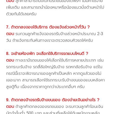
ตอบ
ลูกค้าสามารถนั่งไปกับรถขนของได้ฟรีๆ ไม่มีค่าใช้จ่าย
เพิ่มเติม และสามารถนำน้องหมาหรือน้องแมวนั่งด้านหน้าไป
ด้วยกันได้เลยครับ
7. ถ้าตกลงจองใช้บริการ ต้องแจ้งล่วงหน้ากี่วัน ?
ตอบ
รบกวนลูกค้าแจ้งจองรถรับจ้างล่วงหน้าประมาณ 2-3
วัน ถ้าแจ้งกระทันหันทางเราจะตรวจสอบคิวรถให้ครับ
8. จะย้ายห้องพัก จะเลือกใช้บริการรถแบบไหนดี ?
ตอบ
ทางเรามีรถขนของให้เลือกใช้บริการหลายประเภท เช่น
รถกระบะรับจ้าง รถสี่ล้อใหญ่รับจ้าง รถหกล้อรับจ้าง แต่ใน
กรณีนี้เราจะพิจารณาของลูกค้าเป็นหลัก หากดูแล้วของไม่
เยอะมาก สามารถเลือกใช้รถกระบะรับจ้างขนของแบบหลังคา
สูงตู้ทึบ เนื่องจากราคาถูกกว่าประเภทอื่นๆ ครับ
9. ถ้าตกลงจ้างรถรับจ้างขนของ ต้องจ่ายเงินอย่างไร ?
ตอบ
ถ้าลูกค้าตกลงจองรถขนของ จะรบกวนลูกค้าโอนเงิน
มัดจำขั้นต่ำ 500 บาท และส่วนที่เหลือให้กับพนักงานหลัง