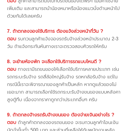
ตอบ
ลูกค้าสามารถนั่งไปกับรถขนของได้ฟรีๆ ไม่มีค่าใช้จ่าย
เพิ่มเติม และสามารถนำน้องหมาหรือน้องแมวนั่งด้านหน้าไป
ด้วยกันได้เลยครับ
7. ถ้าตกลงจองใช้บริการ ต้องแจ้งล่วงหน้ากี่วัน ?
ตอบ
รบกวนลูกค้าแจ้งจองรถรับจ้างล่วงหน้าประมาณ 2-3
วัน ถ้าแจ้งกระทันหันทางเราจะตรวจสอบคิวรถให้ครับ
8. จะย้ายห้องพัก จะเลือกใช้บริการรถแบบไหนดี ?
ตอบ
ทางเรามีรถขนของให้เลือกใช้บริการหลายประเภท เช่น
รถกระบะรับจ้าง รถสี่ล้อใหญ่รับจ้าง รถหกล้อรับจ้าง แต่ใน
กรณีนี้เราจะพิจารณาของลูกค้าเป็นหลัก หากดูแล้วของไม่
เยอะมาก สามารถเลือกใช้รถกระบะรับจ้างขนของแบบหลังคา
สูงตู้ทึบ เนื่องจากราคาถูกกว่าประเภทอื่นๆ ครับ
9. ถ้าตกลงจ้างรถรับจ้างขนของ ต้องจ่ายเงินอย่างไร ?
ตอบ
ถ้าลูกค้าตกลงจองรถขนของ จะรบกวนลูกค้าโอนเงิน
มัดจำขั้นต่ำ 500 บาท และส่วนที่เหลือให้กับพนักงานหลัง