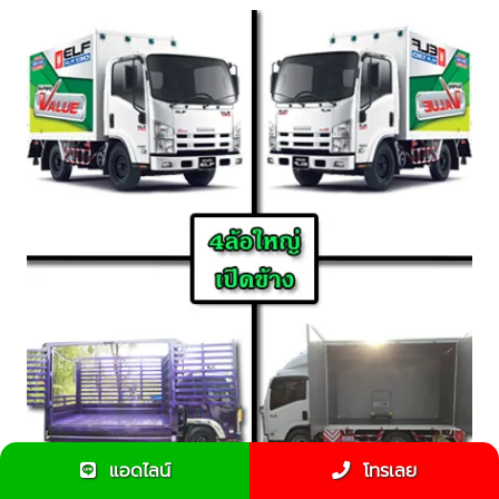
แอดไลน์
โทรเลย
รีวิวรถรับจ้าง4ล้อใหญ่เปิดข้างได้ ขนย้ายของง่ายสะดวก