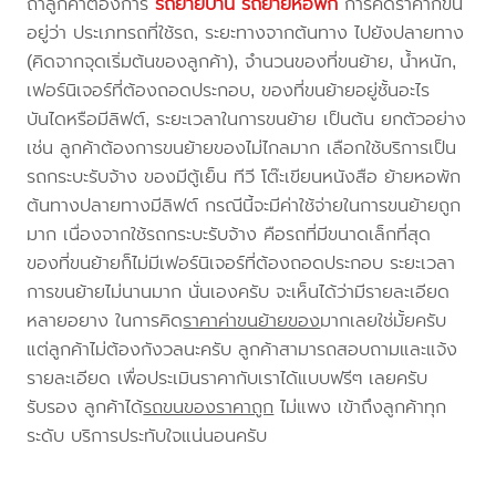
ถ้าลูกค้าต้องการ
รถย้ายบ้าน
รถย้ายหอพัก
การคิดราคาก็ขึ้น
อยู่ว่า ประเภทรถที่ใช้รถ, ระยะทางจากต้นทาง ไปยังปลายทาง
(คิดจากจุดเริ่มต้นของลูกค้า), จำนวนของที่ขนย้าย, น้ำหนัก,
เฟอร์นิเจอร์ที่ต้องถอดประกอบ, ของที่ขนย้ายอยู่ชั้นอะไร
บันไดหรือมีลิฟต์, ระยะเวลาในการขนย้าย เป็นต้น ยกตัวอย่าง
เช่น ลูกค้าต้องการขนย้ายของไม่ไกลมาก เลือกใช้บริการเป็น
รถกระบะรับจ้าง ของมีตู้เย็น ทีวี โต๊ะเขียนหนังสือ ย้ายหอพัก
ต้นทางปลายทางมีลิฟต์ กรณีนี้จะมีค่าใช้จ่ายในการขนย้ายถูก
มาก เนื่องจากใช้รถกระบะรับจ้าง คือรถที่มีขนาดเล็กที่สุด
ของที่ขนย้ายก็ไม่มีเฟอร์นิเจอร์ที่ต้องถอดประกอบ ระยะเวลา
การขนย้ายไม่นานมาก นั่นเองครับ จะเห็นได้ว่ามีรายละเอียด
หลายอยาง ในการคิด
ราคาค่าขนย้ายของ
มากเลยใช่มั้ยครับ
แต่ลูกค้าไม่ต้องกังวลนะครับ ลูกค้าสามารถสอบถามและแจ้ง
รายละเอียด เพื่อประเมินราคากับเราได้แบบฟรีๆ เลยครับ
รับรอง ลูกค้าได้
รถขนของราคาถูก
ไม่แพง เข้าถึงลูกค้าทุก
ระดับ บริการประทับใจแน่นอนครับ