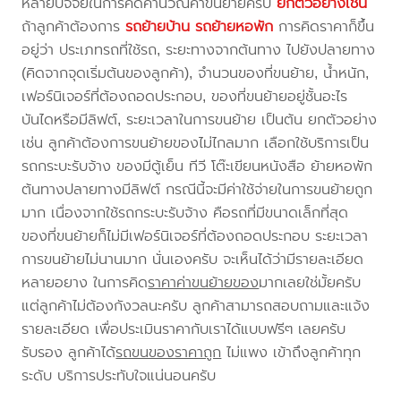
หลายปัจจัยในการคิดคำนวณค่าขนย้ายครับ
ยกตัวอย่างเช่น
ถ้าลูกค้าต้องการ
รถย้ายบ้าน
รถย้ายหอพัก
การคิดราคาก็ขึ้น
อยู่ว่า ประเภทรถที่ใช้รถ, ระยะทางจากต้นทาง ไปยังปลายทาง
(คิดจากจุดเริ่มต้นของลูกค้า), จำนวนของที่ขนย้าย, น้ำหนัก,
เฟอร์นิเจอร์ที่ต้องถอดประกอบ, ของที่ขนย้ายอยู่ชั้นอะไร
บันไดหรือมีลิฟต์, ระยะเวลาในการขนย้าย เป็นต้น ยกตัวอย่าง
เช่น ลูกค้าต้องการขนย้ายของไม่ไกลมาก เลือกใช้บริการเป็น
รถกระบะรับจ้าง ของมีตู้เย็น ทีวี โต๊ะเขียนหนังสือ ย้ายหอพัก
ต้นทางปลายทางมีลิฟต์ กรณีนี้จะมีค่าใช้จ่ายในการขนย้ายถูก
มาก เนื่องจากใช้รถกระบะรับจ้าง คือรถที่มีขนาดเล็กที่สุด
ของที่ขนย้ายก็ไม่มีเฟอร์นิเจอร์ที่ต้องถอดประกอบ ระยะเวลา
การขนย้ายไม่นานมาก นั่นเองครับ จะเห็นได้ว่ามีรายละเอียด
หลายอยาง ในการคิด
ราคาค่าขนย้ายของ
มากเลยใช่มั้ยครับ
แต่ลูกค้าไม่ต้องกังวลนะครับ ลูกค้าสามารถสอบถามและแจ้ง
รายละเอียด เพื่อประเมินราคากับเราได้แบบฟรีๆ เลยครับ
รับรอง ลูกค้าได้
รถขนของราคาถูก
ไม่แพง เข้าถึงลูกค้าทุก
ระดับ บริการประทับใจแน่นอนครับ