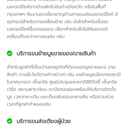
มอเตอร์ไซค์จากบ้านพักไปส่งต่างจังหวัด หรือในพื้นที่
กรุงเทพฯ ทีมงานเราเชี่ยวชาญด้านการขนส่งมอเตอร์ไซค์ มี
อุปกรณ์สำหรับการเคลื่อนย้าย เช่น บันไดสำหรับเข็นรถ
มอเตอร์ไซค์ขึ้นรถขนของ เชือกสำหรับลั้งไม่ให้มอเตอร์
เคลื่อนที่ระหว่างการขนส่ง ครับ
บริการขนย้ายบูธขายของ/ขายสินค้า
สำหรับลูกค้าที่เป็นเจ้าของธุรกิจที่ต้องออกบูธขายของ ขาย
สินค้า งานอีเว้นท์ตามห้างต่างๆ เช่น ขนย้ายบูธเมืองทองธานี
ไบเทคบางนา เซ็นทรัล ศูนย์ประชุมแห่งชาติสิริกิตติ์ เซ็นทรัล
เวิร์ด สยามพาราก้อน เรามีรถขนของพร้อมให้บริการติดตั้ง
บูธ เวลากลางวัน และเก็บกลับตอนกลางคืน หรือตามช่วง
เวลาที่ลูกค้ากำหนดครับ
บริการขนส่งเตียงผู้ป่วย