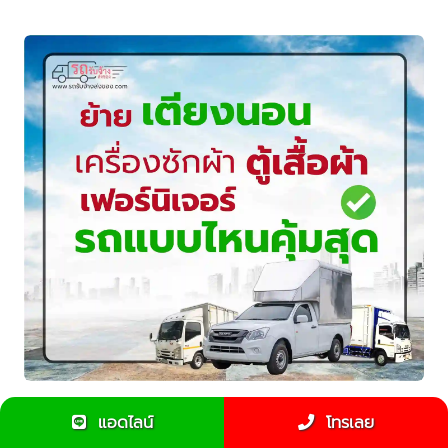
ย้ายเตียงนอน เครื่องซักผ้า ตู้เสื้อผ้า — รถกระบะรับจ้างแบบ
แอดไลน์
โทรเลย
ไหนคุ้มที่สุด