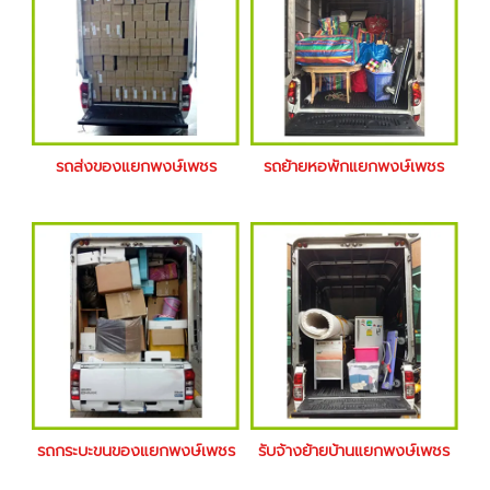
รถส่งของแยกพงษ์เพชร
รถย้ายหอพักแยกพงษ์เพชร
รถกระบะขนของแยกพงษ์เพชร
รับจ้างย้ายบ้านแยกพงษ์เพชร