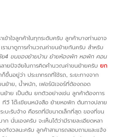
าเข้าใจลูกค้าในทุกระดับครับ ลูกค้าบางท่านอาจ
จ เรามาดูการคำนวณค่าขนย้ายกันครับ สำหรับ
ัย4 ขนของย้ายบ้าน ย้ายห้องพัก หอพัก คอน
หลายปัจจัยในการคิดคำนวณค่าขนย้ายครับ
ยก
็ขึ้นอยู่ว่า ประเภทรถที่ใช้รถ, ระยะทางจาก
ย้าย, น้ำหนัก, เฟอร์นิเจอร์ที่ต้องถอด
ขนย้าย เป็นต้น ยกตัวอย่างเช่น ลูกค้าต้องการ
น ทีวี โต๊ะเขียนหนังสือ ย้ายหอพัก ต้นทางปลาย
ะบะรับจ้าง คือรถที่มีขนาดเล็กที่สุด ของที่ขน
าก นั่นเองครับ จะเห็นได้ว่ามีรายละเอียดหลา
่ต้องกังวลนะครับ ลูกค้าสามารถสอบถามและแจ้ง