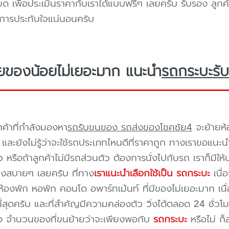
ยด เพื่อประเมินราคากับเราได้แบบฟรีๆ เลยครับ รับรอง ลูกค้
ิการประทับใจแน่นอนครับ
ยของน้อยไม่เยอะมาก แนะนำ
รถกระบะรับ
กค้าที่กำลังมองหา
รถรับขนของ รถส่งของโชคชัย4
จะย้ายห้
และยังไม่รู้ว่าจะใช้รถประเภทไหนดีที่ราคาถูก ทางเราขอแนะน
 หรือถ้าลูกค้าไม่มีรถส่วนตัว ต้องการนั่งไปกับรถ เราก็มีใ
างสบายๆ เลยครับ ที่ทาง
เราแนะนำเลือกใช้เป็น รถกระบะ
เนื่
้องพัก หอพัก คอนโด อพาร์ทเม้นท์ ที่มีของไม่เยอะมาก เนื
ี่สุดครับ และที่สำคัญมีความคล่องตัว วิ่งได้ตลอด 24 ชั่วโมง 
่อง จำนวนของที่ขนย้ายว่าจะเพียงพอกับ
รถกระบะ
หรือไม่ ก