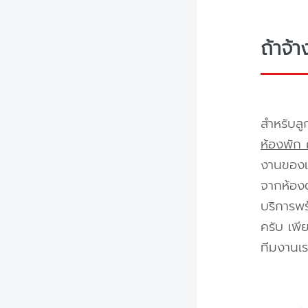
ถ้าจ้
สำหรับลู
ห้องพัก 
งานของเร
จากห้องต
บริการพร
ครับ เพี
ทีมงานเร