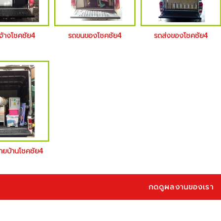
จ้างโชคชัย4
รถขนของโชคชัย4
รถส่งของโชคชัย4
้ายบ้านโชคชัย4
กดดูผลงานของเรา