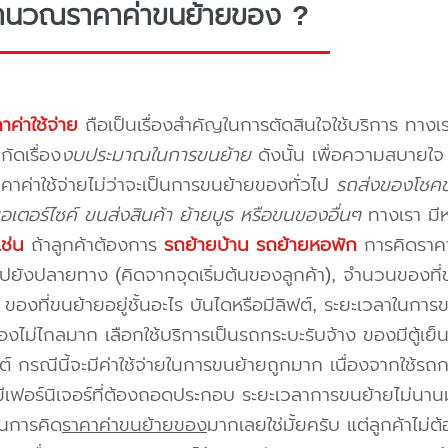
ำนวณราคาค่าขนย้ายของ ?
าค่าใช้จ่าย
ถือเป็นเรื่องสำคัญในการตัดสินใจใช้บริการ ทางเร
กัดเรื่อง
งบประมาณในการขนย้าย
ดังนั้น เพื่อความสบายใ
คาค่าใช้จ่ายไม่ว่าจะเป็นการขนย้ายของทั่วไป
รถส่งของโชคช
อเตอร์ไซค์ ขนส่งสินค้า ย้ายบูธ หรือขนของอื่นๆ
ทางเรา มี
เช่น
ถ้าลูกค้าต้องการ
รถย้ายบ้าน
รถย้ายหอพัก
การคิดราคาก
ปยังปลายทาง (คิดจากจุดเริ่มต้นของลูกค้า), จำนวนของที่ขน
ของที่ขนย้ายอยู่ชั้นอะไร บันไดหรือมีลิฟต์, ระยะเวลาในการ
งไม่ไกลมาก เลือกใช้บริการเป็นรถกระบะรับจ้าง ของมีตู้เย็
ต์ กรณีนี้จะมีค่าใช้จ่ายในการขนย้ายถูกมาก เนื่องจากใช้รถกร
่มีเฟอร์นิเจอร์ที่ต้องถอดประกอบ ระยะเวลาการขนย้ายไม่นานม
นการคิด
ราคาค่าขนย้ายของ
มากเลยใช่มั้ยครับ แต่ลูกค้าไม