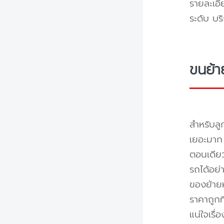
รายละเอี
ระดับ บร
ขนย้า
สำหรับลู
เยอะมาก 
ตอนเดียว
รถได้อย่
ของย้ายห
ราคาถูกท
แน่ใจเรื