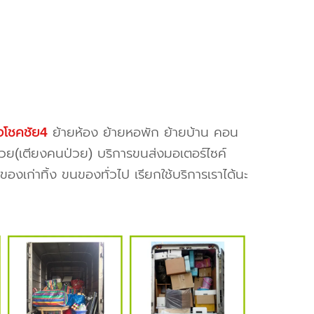
งโชคชัย4
ย้ายห้อง ย้ายหอพัก ย้ายบ้าน คอน
ป่วย(เตียงคนป่วย) บริการขนส่งมอเตอร์ไซค์
งเก่าทิ้ง ขนของทั่วไป เรียกใช้บริการเราได้นะ