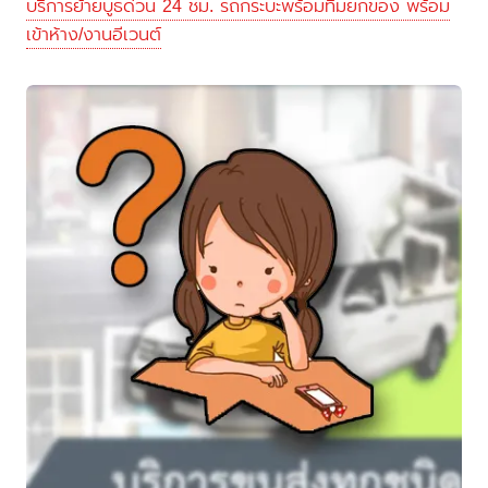
บริการย้ายบูธด่วน 24 ชม. รถกระบะพร้อมทีมยกของ พร้อม
เข้าห้าง/งานอีเวนต์