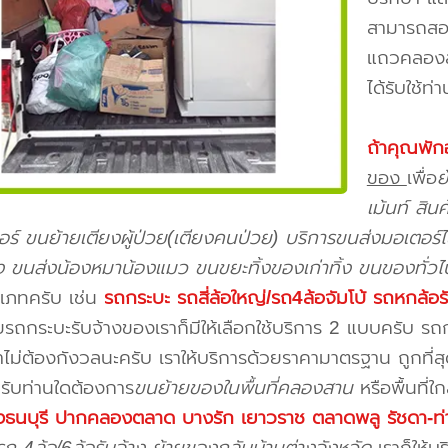
สามารถสอบ
แถวคลองสา
ได้รับใช้ท่
ถ้าคุณพัก
ของ
เพื่อ
ย
เม้นท์ สิ
จอร์ ขนย้ายเตียงผู้ป่วย(เตียงคนป่วย) บริการขนส่งมอเตอร์ไ
้ยง ขนส่งน้องหมาน้องแมว ขนขยะทิ้งของเก่าทิ้ง ขนของทั่วไ
เภทครับ เช่น
รถกระบะ รถสี่ล้อใหญ่/รถ4ล้อจัมโบ้ รถหกล้อร
รถกระบะรับจ้างของเราก็มีให้เลือกใช้บริการ 2 แบบครับ ร
คาไม่ต้องกังวลนะครับ เราให้บริการด้วยราคามาตรฐาน ถูกที่
รับท่านใดต้องการ
ขนย้ายของในพื้นที่คลองสาน
หรือพื้นที่ใ
ุงธนบุรี ปากคลองตลาด บางรัก เยาวราช ตลาดพลู รัชดา-ท่