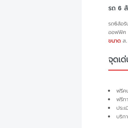
รถ 6 ล
รถ6ล้อรั
ออฟฟิศ 
ขนาด
ส. 
จุดเด
ฟรี
ฟรีท
ประเ
บริกา