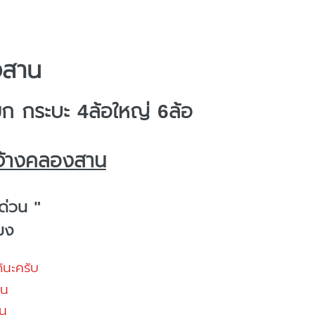
งสาน
 กระบะ 4ล้อใหญ่ 6ล้อ
จ้างคลองสาน
ด่วน "
โมง
้นะครับ
้น
น