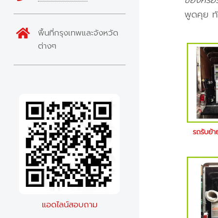
ของหรือร
พูดคุย ท
พื้นที่กรุงเทพและจังหวัด
ต่างๆ
รถรับย้
แอดไลน์สอบถาม