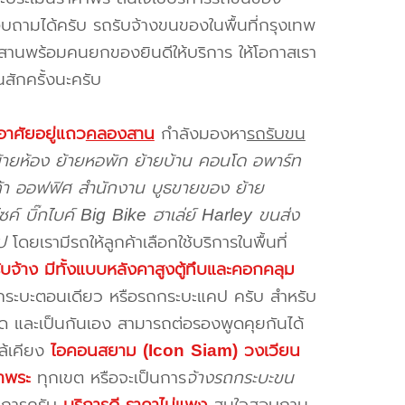
ถามได้ครับ รถรับจ้างขนของในพื้นที่กรุงเทพ
นพร้อมคนยกของยินดีให้บริการ ให้โอกาสเรา
านสักครั้งนะครับ
อาศัยอยู่แถว
คลองสาน
กำลังมองหา
รถรับขน
้ายห้อง ย้ายหอพัก ย้ายบ้าน คอนโด อพาร์ท
นค้า ออฟฟิศ สำนักงาน บูธขายของ ย้าย
ซค์ บิ๊กไบค์ Big Bike ฮาเล่ย์ Harley ขนส่ง
ป
โดยเรามีรถให้ลูกค้าเลือกใช้บริการในพื้นที่
ับจ้าง มีทั้งแบบหลังคาสูงตู้ทึบและคอกคลุม
ถกระบะตอนเดียว หรือรถกระบะแคป ครับ สำหรับ
สุด และเป็นกันเอง สามารถต่อรองพูดคุยกันได้
กล้เคียง
ไอคอนสยาม (Icon Siam) วงเวียน
าพระ
ทุกเขต หรือจะเป็นการ
จ้างรถกระบะขน