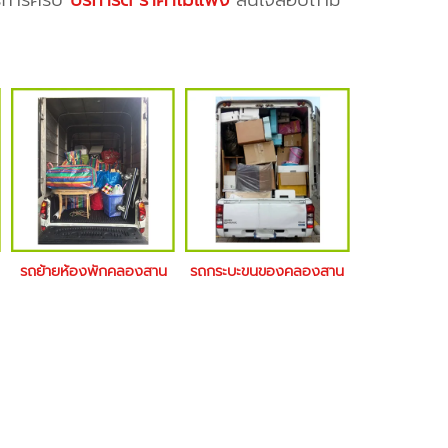
ริการครับ
บริการดี ราคาไม่แพง
สนใจสอบถาม
รถย้ายห้องพักคลองสาน
รถกระบะขนของคลองสาน