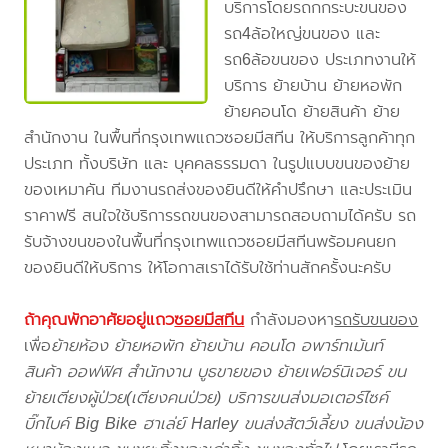
บริการโดยรถกกระบะขนของ
รถ4ล้อใหญ่ขนของ และ
รถ6ล้อขนของ ประเภทงานให้
บริการ ย้ายบ้าน ย้ายหอพัก
ย้ายคอนโด ย้ายสินค้า ย้าย
สำนักงาน ในพื้นที่กรุงเทพแถวซอยมีสทีน ให้บริการลูกค้าทุก
ประเภท ทั้งบริษัท และ บุคคลธรรมดา ในรูปแบบขนของย้าย
ของเหมาคัน ทีมงานรถส่งของยินดีให้คำปรึกษา และประเมิน
ราคาฟรี สนใจใช้บริการรถขนของสามารถสอบถามได้ครับ รถ
รับจ้างขนของในพื้นที่กรุงเทพแถวซอยมีสทีนพร้อมคนยก
ของยินดีให้บริการ ให้โอกาสเราได้รับใช้ท่านสักครั้งนะครับ
ถ้าคุณพักอาศัยอยู่แถว
ซอยมีสทีน
กำลังมองหา
รถรับขนของ
เพื่อ
ย้ายห้อง ย้ายหอพัก ย้ายบ้าน คอนโด อพาร์ทเม้นท์
สินค้า ออฟฟิศ สำนักงาน บูธขายของ ย้ายเฟอร์นิเจอร์ ขน
ย้ายเตียงผู้ป่วย(เตียงคนป่วย) บริการขนส่งมอเตอร์ไซค์
บิ๊กไบค์ Big Bike ฮาเล่ย์ Harley ขนส่งสัตว์เลี้ยง ขนส่งน้อง