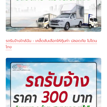
รถรับจ้างใกล้ฉัน - เคล็ดลับเลือกให้คุ้มค่า ปลอดภัย ไม่โดน
โกง