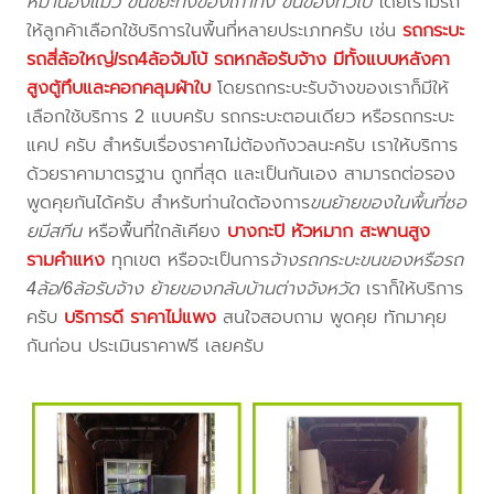
หมาน้องแมว ขนขยะทิ้งของเก่าทิ้ง ขนของทั่วไป
โดยเรามีรถ
ให้ลูกค้าเลือกใช้บริการในพื้นที่หลายประเภทครับ เช่น
รถกระบะ
รถสี่ล้อใหญ่/รถ4ล้อจัมโบ้ รถหกล้อรับจ้าง มีทั้งแบบหลังคา
สูงตู้ทึบและคอกคลุมผ้าใบ
โดยรถกระบะรับจ้างของเราก็มีให้
เลือกใช้บริการ 2 แบบครับ รถกระบะตอนเดียว หรือรถกระบะ
แคป ครับ สำหรับเรื่องราคาไม่ต้องกังวลนะครับ เราให้บริการ
ด้วยราคามาตรฐาน ถูกที่สุด และเป็นกันเอง สามารถต่อรอง
พูดคุยกันได้ครับ สำหรับท่านใดต้องการ
ขนย้ายของในพื้นที่ซอ
ยมีสทีน
หรือพื้นที่ใกล้เคียง
บางกะปิ หัวหมาก สะพานสูง
รามคำแหง
ทุกเขต หรือจะเป็นการ
จ้างรถกระบะขนของหรือรถ
4ล้อ/6ล้อรับจ้าง ย้ายของกลับบ้านต่างจังหวัด
เราก็ให้บริการ
ครับ
บริการดี ราคาไม่แพง
สนใจสอบถาม พูดคุย ทักมาคุย
กันก่อน ประเมินราคาฟรี เลยครับ