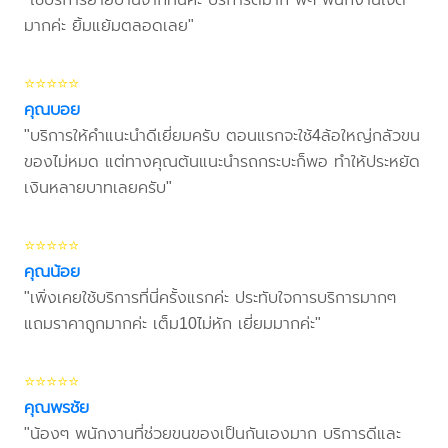
มากค่ะ ยิ้มแย้มตลอดเลย"
⭐⭐⭐⭐⭐
คุณบอย
"บริการให้คำแนะนำดีเยี่ยมครับ ตอนแรกจะใช้4ล้อใหญ่กลัวขน
ของไม่หมด แต่ทางคุณต้นแนะนำรถกระบะก็พอ ทำให้ประหยัด
เงินหลายบาทเลยครับ"
⭐⭐⭐⭐⭐
คุณน้อย
"เพิ่งเคยใช้บริการที่นี่ครั้งแรกค่ะ ประทับใจการบริการมากๆ
แถมราคาถูกมากค่ะ เต็ม10ไม่หัก เยี่ยมมากค่ะ"
⭐⭐⭐⭐⭐
คุณพรชัย
"น้องๆ พนักงานที่ช่วยขนของเป็นกันเองมาก บริการดีและ