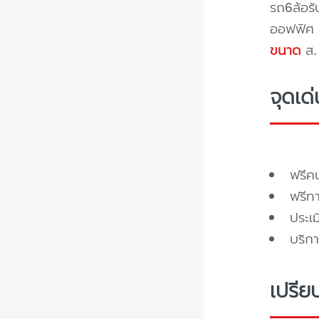
รถ6ล้อรั
ออฟฟิศ 
ขนาด
ส. 
จุดเด
ฟรี
ฟรีท
ประเ
บริกา
เปรีย