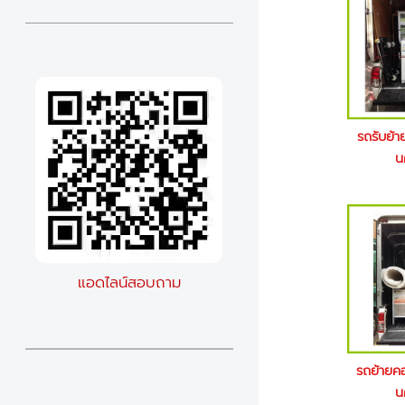
รถรับย้า
น
แอดไลน์สอบถาม
รถย้ายค
น