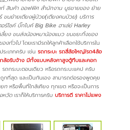
นท์ สินค้า ออฟฟิศ สำนักงาน บูธขายของ ย้าย
ร์ ขนย้ายเตียงผู้ป่วย(เตียงคนป่วย) บริการ
ร์ไซค์ บิ๊กไบค์ Big Bike ฮาเล่ย์ Harley
์เลี้ยง ขนส่งน้องหมาน้องแมว ขนขยะทิ้งของ
นของทั่วไป
โดยเรามีรถให้ลูกค้าเลือกใช้บริการใน
ยประเภทครับ เช่น
รถกระบะ รถสี่ล้อใหญ่/รถ4ล้อ
กล้อรับจ้าง มีทั้งแบบหลังคาสูงตู้ทึบและคอก
รับ รถกระบะตอนเดียว หรือรถกระบะแคป ครับ
 ถูกที่สุด และเป็นกันเอง สามารถต่อรองพูดคุย
ายก
หรือพื้นที่ใกล้เคียง
ทุกเขต หรือจะเป็นการ
งหวัด
เราก็ให้บริการครับ
บริการดี ราคาไม่แพง