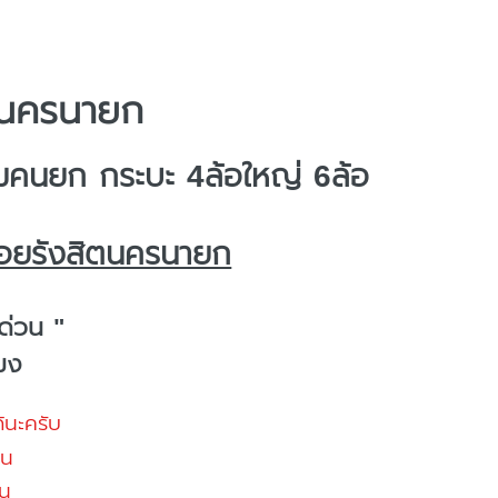
ตนครนายก
คนยก กระบะ 4ล้อใหญ่ 6ล้อ
ซอยรังสิตนครนายก
ด่วน "
โมง
้นะครับ
้น
น