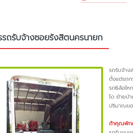
รรถรับจ้างซอยรังสิตนครนายก
รถรับจ้าง
ตั้งแต่รถก
รถ6ล้อใหญ
โด ย้ายบ้
ปริมาณของ
ถ้าคุณพัก
รถรับขน