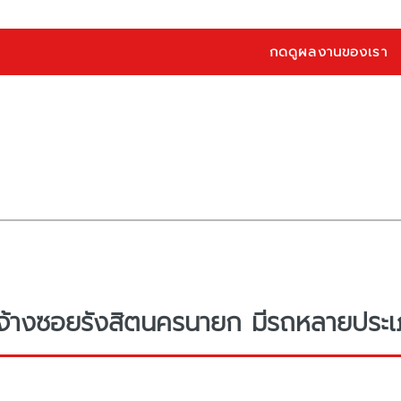
กดดูผลงานของเรา
จ้างซอยรังสิตนครนายก มีรถหลายประเภท