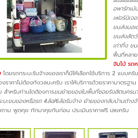
อพาร์ทเม้
เฟอร์นิเจอ
ขนส่งมอเตอ
ขนส่งสัตว
เก่าทิ้ง ข
พื้นที่หลา
จัมโบ้ รถห
บ
โดยรถกระบะรับจ้างของเราก็มีให้เลือกใช้บริการ 2 แบบค
ื่องราคาไม่ต้องกังวลนะครับ เราให้บริการด้วยราคามาตรฐาน
ับ สำหรับท่านใดต้องการ
ขนย้ายของในพื้นที่ซอยรังสิตนครน
ะบะขนของหรือรถ 4ล้อ/6ล้อรับจ้าง ย้ายของกลับบ้านต่างจั
ถาม พูดคุย ทักมาคุยกันก่อน ประเมินราคาฟรี เลยครับ