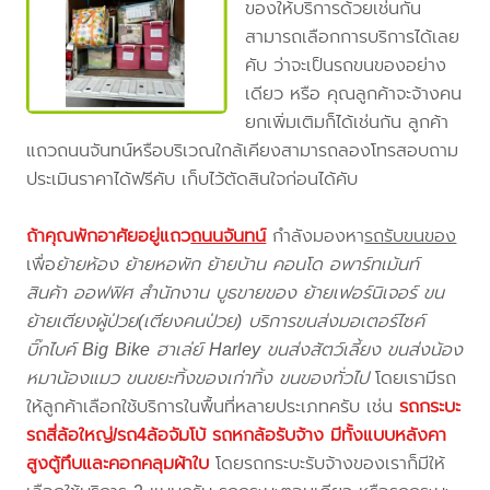
ของให้บริการด้วยเช่นกัน
สามารถเลือกการบริการได้เลย
คับ ว่าจะเป็นรถขนของอย่าง
เดียว หรือ คุณลูกค้าจะจ้างคน
ยกเพิ่มเติมก็ได้เช่นกัน ลูกค้า
แถวถนนจันทน์หรือบริเวณใกล้เคียงสามารถลองโทรสอบถาม
ประเมินราคาได้ฟรีคับ เก็บไว้ตัดสินใจก่อนได้คับ
ถ้าคุณพักอาศัยอยู่แถว
ถนนจันทน์
กำลังมองหา
รถรับขนของ
เพื่อ
ย้ายห้อง ย้ายหอพัก ย้ายบ้าน คอนโด อพาร์ทเม้นท์
สินค้า ออฟฟิศ สำนักงาน บูธขายของ ย้ายเฟอร์นิเจอร์ ขน
ย้ายเตียงผู้ป่วย(เตียงคนป่วย) บริการขนส่งมอเตอร์ไซค์
บิ๊กไบค์ Big Bike ฮาเล่ย์ Harley ขนส่งสัตว์เลี้ยง ขนส่งน้อง
หมาน้องแมว ขนขยะทิ้งของเก่าทิ้ง ขนของทั่วไป
โดยเรามีรถ
ให้ลูกค้าเลือกใช้บริการในพื้นที่หลายประเภทครับ เช่น
รถกระบะ
รถสี่ล้อใหญ่/รถ4ล้อจัมโบ้ รถหกล้อรับจ้าง มีทั้งแบบหลังคา
สูงตู้ทึบและคอกคลุมผ้าใบ
โดยรถกระบะรับจ้างของเราก็มีให้