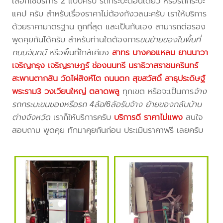
เลือกใช้บริการ 2 แบบครับ รถกระบะตอนเดียว หรือรถกระบะ
แคป ครับ สำหรับเรื่องราคาไม่ต้องกังวลนะครับ เราให้บริการ
ด้วยราคามาตรฐาน ถูกที่สุด และเป็นกันเอง สามารถต่อรอง
พูดคุยกันได้ครับ สำหรับท่านใดต้องการ
ขนย้ายของในพื้นที่
ถนนจันทน์
หรือพื้นที่ใกล้เคียง
สาทร บางคอแหลม ยานนาวา
เจริญกรุง เจริญราษฎร์ ช่องนนทรี นราธิวาสราชนครินทร์
สะพานตากสิน วัดไผ่สิงห์โต ถนนตก สุขสวัสดิ์ สาธุประดิษฐ์
พระราม3 วงเวียนใหญ่ ตลาดพลู
ทุกเขต หรือจะเป็นการ
จ้าง
รถกระบะขนของหรือรถ 4ล้อ/6ล้อรับจ้าง ย้ายของกลับบ้าน
ต่างจังหวัด
เราก็ให้บริการครับ
บริการดี ราคาไม่แพง
สนใจ
สอบถาม พูดคุย ทักมาคุยกันก่อน ประเมินราคาฟรี เลยครับ