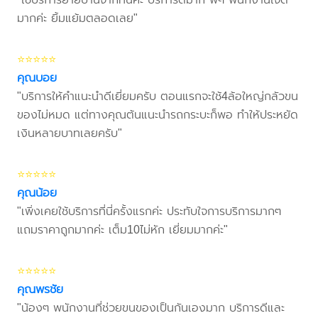
มากค่ะ ยิ้มแย้มตลอดเลย"
⭐⭐⭐⭐⭐
คุณบอย
"บริการให้คำแนะนำดีเยี่ยมครับ ตอนแรกจะใช้4ล้อใหญ่กลัวขน
ของไม่หมด แต่ทางคุณต้นแนะนำรถกระบะก็พอ ทำให้ประหยัด
เงินหลายบาทเลยครับ"
⭐⭐⭐⭐⭐
คุณน้อย
"เพิ่งเคยใช้บริการที่นี่ครั้งแรกค่ะ ประทับใจการบริการมากๆ
แถมราคาถูกมากค่ะ เต็ม10ไม่หัก เยี่ยมมากค่ะ"
⭐⭐⭐⭐⭐
คุณพรชัย
"น้องๆ พนักงานที่ช่วยขนของเป็นกันเองมาก บริการดีและ