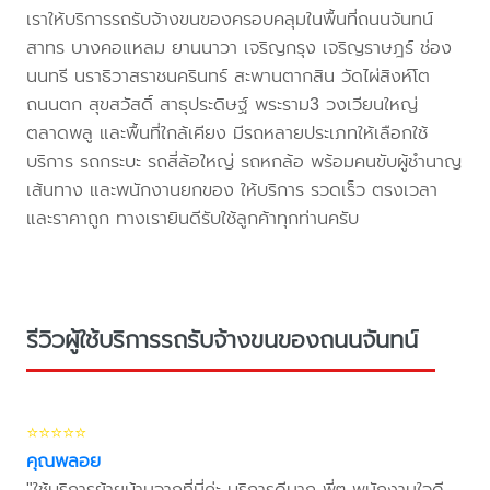
เราให้บริการรถรับจ้างขนของครอบคลุมในพื้นที่ถนนจันทน์
สาทร บางคอแหลม ยานนาวา เจริญกรุง เจริญราษฎร์ ช่อง
นนทรี นราธิวาสราชนครินทร์ สะพานตากสิน วัดไผ่สิงห์โต
ถนนตก สุขสวัสดิ์ สาธุประดิษฐ์ พระราม3 วงเวียนใหญ่
ตลาดพลู และพื้นที่ใกล้เคียง มีรถหลายประเภทให้เลือกใช้
บริการ รถกระบะ รถสี่ล้อใหญ่ รถหกล้อ พร้อมคนขับผู้ชำนาญ
เส้นทาง และพนักงานยกของ ให้บริการ รวดเร็ว ตรงเวลา
และราคาถูก ทางเรายินดีรับใช้ลูกค้าทุกท่านครับ
รีวิวผู้ใช้บริการรถรับจ้างขนของถนนจันทน์
⭐⭐⭐⭐⭐
คุณพลอย
"ใช้บริการย้ายบ้านจากที่นี่ค่ะ บริการดีมาก พี่ๆ พนักงานใจดี