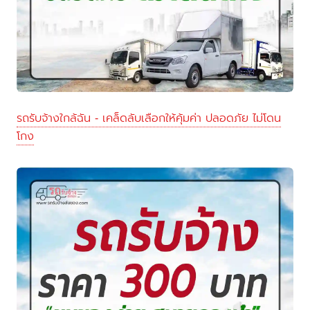
รถรับจ้างใกล้ฉัน - เคล็ดลับเลือกให้คุ้มค่า ปลอดภัย ไม่โดน
โกง