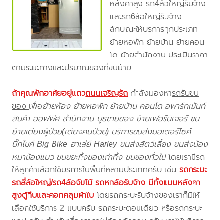
หลังคาสูง รถ4ล้อใหญ่รับจ้าง
และรถ6ล้อใหญ่รับจ้าง
ลักษณะให้บริการทุกประเภท
ย้ายหอพัก ย้ายบ้าน ย้ายคอน
โด ย้ายสำนักงาน ประเมินราคา
ตามระยะทางและปริมาณของที่ขนย้าย
ถ้าคุณพักอาศัยอยู่แถว
ถนนเจริญรัถ
กำลังมองหา
รถรับขน
ของ
เพื่อ
ย้ายห้อง ย้ายหอพัก ย้ายบ้าน คอนโด อพาร์ทเม้นท์
สินค้า ออฟฟิศ สำนักงาน บูธขายของ ย้ายเฟอร์นิเจอร์ ขน
ย้ายเตียงผู้ป่วย(เตียงคนป่วย) บริการขนส่งมอเตอร์ไซค์
บิ๊กไบค์ Big Bike ฮาเล่ย์ Harley ขนส่งสัตว์เลี้ยง ขนส่งน้อง
หมาน้องแมว ขนขยะทิ้งของเก่าทิ้ง ขนของทั่วไป
โดยเรามีรถ
ให้ลูกค้าเลือกใช้บริการในพื้นที่หลายประเภทครับ เช่น
รถกระบะ
รถสี่ล้อใหญ่/รถ4ล้อจัมโบ้ รถหกล้อรับจ้าง มีทั้งแบบหลังคา
สูงตู้ทึบและคอกคลุมผ้าใบ
โดยรถกระบะรับจ้างของเราก็มีให้
เลือกใช้บริการ 2 แบบครับ รถกระบะตอนเดียว หรือรถกระบะ