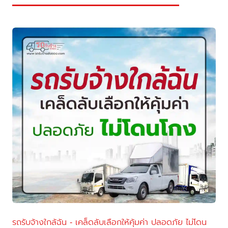
รถรับจ้างใกล้ฉัน - เคล็ดลับเลือกให้คุ้มค่า ปลอดภัย ไม่โดน