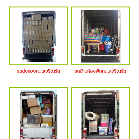
รถส่งของถนนเจริญรัถ
รถย้ายห้องพักถนนเจริญรัถ