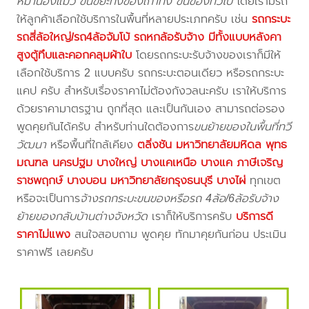
หมาน้องแมว ขนขยะทิ้งของเก่าทิ้ง ขนของทั่วไป
โดยเรามีรถ
ให้ลูกค้าเลือกใช้บริการในพื้นที่หลายประเภทครับ เช่น
รถกระบะ
รถสี่ล้อใหญ่/รถ4ล้อจัมโบ้ รถหกล้อรับจ้าง มีทั้งแบบหลังคา
สูงตู้ทึบและคอกคลุมผ้าใบ
โดยรถกระบะรับจ้างของเราก็มีให้
เลือกใช้บริการ 2 แบบครับ รถกระบะตอนเดียว หรือรถกระบะ
แคป ครับ สำหรับเรื่องราคาไม่ต้องกังวลนะครับ เราให้บริการ
ด้วยราคามาตรฐาน ถูกที่สุด และเป็นกันเอง สามารถต่อรอง
พูดคุยกันได้ครับ สำหรับท่านใดต้องการ
ขนย้ายของในพื้นที่ทวี
วัฒนา
หรือพื้นที่ใกล้เคียง
ตลิ่งชัน มหาวิทยาลัยมหิดล พุทธ
มณฑล นครปฐม บางใหญ่ บางแคเหนือ บางแค ภาษีเจริญ
ราชพฤกษ์ บางบอน มหาวิทยาลัยกรุงธนบุรี บางไผ่
ทุกเขต
หรือจะเป็นการ
จ้างรถกระบะขนของหรือรถ 4ล้อ/6ล้อรับจ้าง
ย้ายของกลับบ้านต่างจังหวัด
เราก็ให้บริการครับ
บริการดี
ราคาไม่แพง
สนใจสอบถาม พูดคุย ทักมาคุยกันก่อน ประเมิน
ราคาฟรี เลยครับ