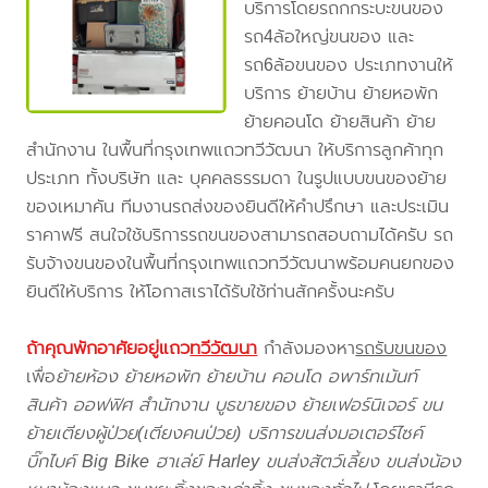
บริการโดยรถกกระบะขนของ
รถ4ล้อใหญ่ขนของ และ
รถ6ล้อขนของ ประเภทงานให้
บริการ ย้ายบ้าน ย้ายหอพัก
ย้ายคอนโด ย้ายสินค้า ย้าย
สำนักงาน ในพื้นที่กรุงเทพแถวทวีวัฒนา ให้บริการลูกค้าทุก
ประเภท ทั้งบริษัท และ บุคคลธรรมดา ในรูปแบบขนของย้าย
ของเหมาคัน ทีมงานรถส่งของยินดีให้คำปรึกษา และประเมิน
ราคาฟรี สนใจใช้บริการรถขนของสามารถสอบถามได้ครับ รถ
รับจ้างขนของในพื้นที่กรุงเทพแถวทวีวัฒนาพร้อมคนยกของ
ยินดีให้บริการ ให้โอกาสเราได้รับใช้ท่านสักครั้งนะครับ
ถ้าคุณพักอาศัยอยู่แถว
ทวีวัฒนา
กำลังมองหา
รถรับขนของ
เพื่อ
ย้ายห้อง ย้ายหอพัก ย้ายบ้าน คอนโด อพาร์ทเม้นท์
สินค้า ออฟฟิศ สำนักงาน บูธขายของ ย้ายเฟอร์นิเจอร์ ขน
ย้ายเตียงผู้ป่วย(เตียงคนป่วย) บริการขนส่งมอเตอร์ไซค์
บิ๊กไบค์ Big Bike ฮาเล่ย์ Harley ขนส่งสัตว์เลี้ยง ขนส่งน้อง