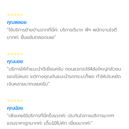
⭐⭐⭐⭐⭐
คุณพลอย
"ใช้บริการย้ายบ้านจากที่นี่ค่ะ บริการดีมาก พี่ๆ พนักงานใจดี
มากค่ะ ยิ้มแย้มตลอดเลย"
⭐⭐⭐⭐⭐
คุณบอย
"บริการให้คำแนะนำดีเยี่ยมครับ ตอนแรกจะใช้4ล้อใหญ่กลัวขน
ของไม่หมด แต่ทางคุณต้นแนะนำรถกระบะก็พอ ทำให้ประหยัด
เงินหลายบาทเลยครับ"
⭐⭐⭐⭐⭐
คุณน้อย
"เพิ่งเคยใช้บริการที่นี่ครั้งแรกค่ะ ประทับใจการบริการมากๆ
แถมราคาถูกมากค่ะ เต็ม10ไม่หัก เยี่ยมมากค่ะ"