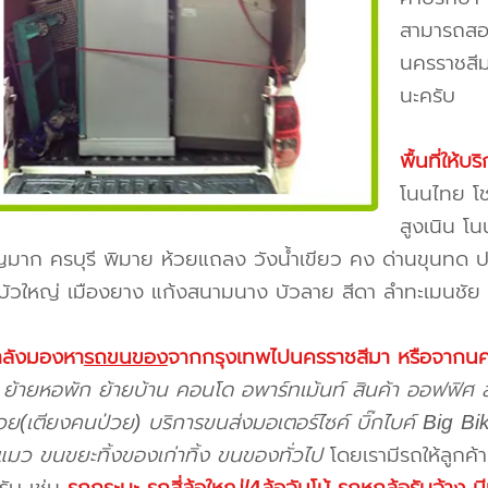
สามารถสอ
นครราชสีมา
นะครับ
พื้นที่ให้
โนนไทย โช
สูงเนิน โ
าก ครบุรี พิมาย ห้วยแถลง วังน้ำเขียว คง ด่านขุนทด ปา
บัวใหญ่ เมืองยาง แก้งสนามนาง บัวลาย สีดา ลำทะเมนชัย
ำลังมองหา
รถขนของ
จากกรุงเทพไปนครราชสีมา
หรือจากนค
 ย้ายหอพัก ย้ายบ้าน คอนโด อพาร์ทเม้นท์ สินค้า ออฟฟิศ 
ป่วย(เตียงคนป่วย) บริการขนส่งมอเตอร์ไซค์ บิ๊กไบค์ Big Bik
แมว ขนขยะทิ้งของเก่าทิ้ง ขนของทั่วไป
โดยเรามีรถให้ลูกค้