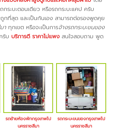
ีทั้งแบบหลังคาสูงตู้ทึบและคอกคลุมผ้าใบ
โดย
บ รถกระบะตอนเดียว หรือรถกระบะแคป ครับ
 ถูกที่สุด และเป็นกันเอง สามารถต่อรองพูดคุย
ีมา
ทุกเขต หรือจะเป็นการ
จ้างรถกระบะขนของ
รครับ
บริการดี ราคาไม่แพง
สนใจสอบถาม พูด
รถย้ายห้องพักกรุงเทพไป
รถกระบะขนของกรุงเทพไป
นครราชสีมา
นครราชสีมา