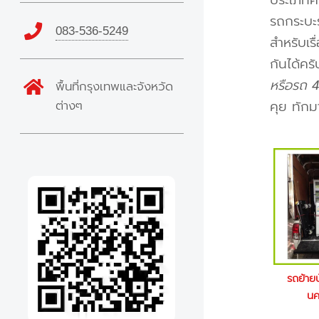
ประเภทค
รถกระบะร
083-536-5249
สำหรับเร
กันได้คร
หรือรถ 4
พื้นที่กรุงเทพและจังหวัด
ต่างๆ
คุย ทักม
รถย้าย
นค