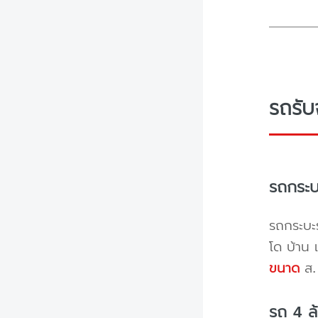
รถรับ
รถกระบ
รถกระบะร
โด บ้าน 
ขนาด
ส. 
รถ 4 ล