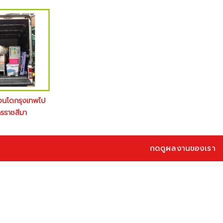
อนโดกรุงเทพไป
รราชสีมา
กดดูผลงานของเรา