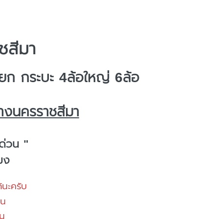
ชสีมา
ก กระบะ 4ล้อใหญ่ 6ล้อ
้างนครราชสีมา
ด่วน "
โมง
้นะครับ
้น
น