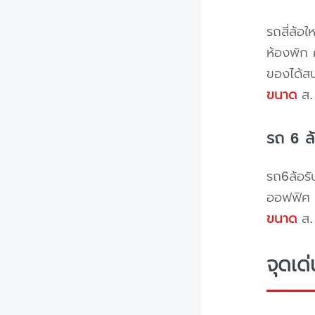
รถสี่ล้อ
ห้องพัก 
ของได้ส
ขนาด
ส. 
รถ 6 ล
รถ6ล้อรั
ออฟฟิศ 
ขนาด
ส. 
จุดเด