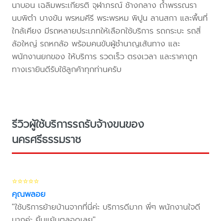
นาบอน เฉลิมพระเกียรติ จุฬาภรณ์ ช้างกลาง ถ้ำพรรณรา
นบพิตำ บางขัน พรหมคีรี พระพรหม พิปูน ลานสกา และพื้นที่
ใกล้เคียง มีรถหลายประเภทให้เลือกใช้บริการ รถกระบะ รถสี่
ล้อใหญ่ รถหกล้อ พร้อมคนขับผู้ชำนาญเส้นทาง และ
พนักงานยกของ ให้บริการ รวดเร็ว ตรงเวลา และราคาถูก
ทางเรายินดีรับใช้ลูกค้าทุกท่านครับ
รีวิวผู้ใช้บริการรถรับจ้างขนของ
นครศรีธรรมราช
⭐⭐⭐⭐⭐
คุณพลอย
"ใช้บริการย้ายบ้านจากที่นี่ค่ะ บริการดีมาก พี่ๆ พนักงานใจดี
มากค่ะ ยิ้มแย้มตลอดเลย"