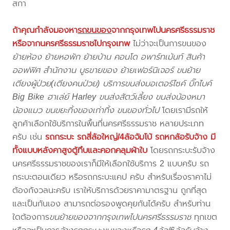
สกา
ถ้าคุณกำลังมองหา
รถขนของ
จากกรุงเทพไปนครศรีธรรมราช
หรือจากนครศรีธรรมราชไปกรุงเทพ
ไม่ว่าจะเป็นการขนของ
ย้ายห้อง ย้ายหอพัก ย้ายบ้าน คอนโด อพาร์ทเม้นท์ สินค้า
ออฟฟิศ สำนักงาน บูธขายของ ย้ายเฟอร์นิเจอร์ ขนย้าย
เตียงผู้ป่วย(เตียงคนป่วย) บริการขนส่งมอเตอร์ไซค์ บิ๊กไบค์
Big Bike ฮาเล่ย์ Harley ขนส่งสัตว์เลี้ยง ขนส่งน้องหมา
น้องแมว ขนขยะทิ้งของเก่าทิ้ง ขนของทั่วไป
โดยเรามีรถให้
ลูกค้าเลือกใช้บริการในพื้นที่นครศรีธรรมราช หลายประเภท
ครับ เช่น
รถกระบะ รถสี่ล้อใหญ่/4ล้อจัมโบ้ รถหกล้อรับจ้าง มี
ทั้งแบบหลังคาสูงตู้ทึบและคอกคลุมผ้าใบ
โดยรถกระบะรับจ้าง
นครศรีธรรมราชของเราก็มีให้เลือกใช้บริการ 2 แบบครับ รถ
กระบะตอนเดียว หรือรถกระบะแคป ครับ สำหรับเรื่องราคาไม่
ต้องกังวลนะครับ เราให้บริการด้วยราคามาตรฐาน ถูกที่สุด
และเป็นกันเอง สามารถต่อรองพูดคุยกันได้ครับ สำหรับท่าน
ใดต้องการ
ขนย้ายของจากกรุงเทพไปนครศรีธรรมราช
ทุกเขต