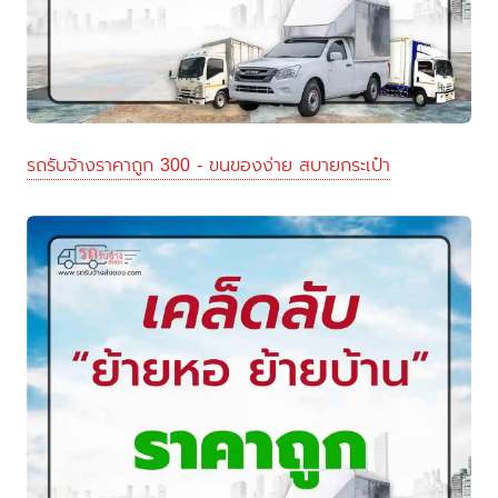
รถรับจ้างราคาถูก 300 - ขนของง่าย สบายกระเป๋า