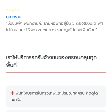
⭐⭐⭐⭐⭐
คุณทราย
"ชื่นชมพี่ๆ พนักงานค่ะ ย้ายหอพักอยู่ชั้น 3 ต้องใช้บันได พี่ๆ
ไม่บ่นเลยค่ะ ใช้รถกระบะขนของ ราคาถูกไม่บวกเพิ่มด้วย"
เราให้บริการรถรับจ้างขนของครอบคลุมทุก
พื้นที่
พื้นที่ให้บริการในกรุงเทพและปริมณฑลครับ กดดูได้
นะครับ