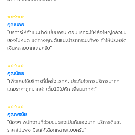
⭐⭐⭐⭐⭐
คุณบอย
"บริการให้คำแนะนำดีเยี่ยมครับ ตอนแรกจะใช้4ล้อใหญ่กลัวขน
ของไม่หมด แต่ทางคุณต้นแนะนำรถกระบะก็พอ ทำให้ประหยัด
เงินหลายบาทเลยครับ"
⭐⭐⭐⭐⭐
คุณน้อย
"เพิ่งเคยใช้บริการที่นี่ครั้งแรกค่ะ ประทับใจการบริการมากๆ
แถมราคาถูกมากค่ะ เต็ม10ไม่หัก เยี่ยมมากค่ะ"
⭐⭐⭐⭐⭐
คุณพรชัย
"น้องๆ พนักงานที่ช่วยขนของเป็นกันเองมาก บริการดีและ
ราคาไม่แพง มีรถให้เลือกหลายแบบครับ"