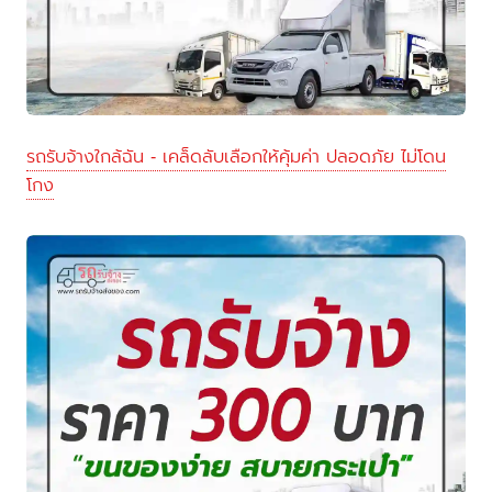
รถรับจ้างใกล้ฉัน - เคล็ดลับเลือกให้คุ้มค่า ปลอดภัย ไม่โดน
โกง