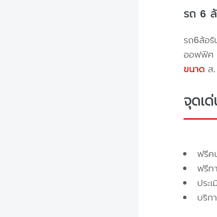
รถ 6 ล
รถ6ล้อรั
ออฟฟิศ 
ขนาด
ส. 
จุดเด
ฟรี
ฟรีท
ประเ
บริกา