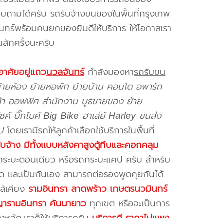
ถามได้ครับ รถรับจ้างขนของในพื้นที่กรุงเทพ
ทร์พร้อมคนยกของยินดีให้บริการ ให้โอกาสเรา
านสักครั้งนะครับ
อาศัยอยู่แถว
นวลจันทร์
กำลังมองหา
รถรับขน
้ายห้อง ย้ายหอพัก ย้ายบ้าน คอนโด อพาร์ท
นค้า ออฟฟิศ สำนักงาน บูธขายของ ย้าย
ซค์ บิ๊กไบค์ Big Bike ฮาเล่ย์ Harley ขนส่ง
ป
โดยเรามีรถให้ลูกค้าเลือกใช้บริการในพื้นที่
ับจ้าง มีทั้งแบบหลังคาสูงตู้ทึบและคอกคลุม
ถกระบะตอนเดียว หรือรถกระบะแคป ครับ สำหรับ
สุด และเป็นกันเอง สามารถต่อรองพูดคุยกันได้
กล้เคียง
รามอินทรา ลาดพร้าว เกษตรนวมินทร์
ญญารามอินทรา คันนายาว
ทุกเขต หรือจะเป็นการ