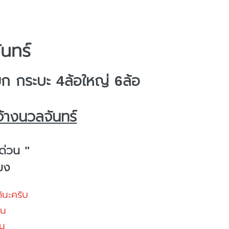
ันทร์
 กระบะ 4ล้อใหญ่ 6ล้อ
้างนวลจันทร์
ด่วน "
โมง
้นะครับ
้น
น