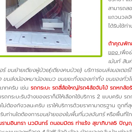
สามารถสอบ
แถวนวลจัน
ได้รับใช้ท่
ถ้าคุณพัก
ของ
เพื่อ
ย
เม้นท์ สิ
จอร์ ขนย้ายเตียงผู้ป่วย(เตียงคนป่วย) บริการขนส่งมอเตอร์ไ
้ยง ขนส่งน้องหมาน้องแมว ขนขยะทิ้งของเก่าทิ้ง ขนของทั่วไ
เภทครับ เช่น
รถกระบะ รถสี่ล้อใหญ่/รถ4ล้อจัมโบ้ รถหกล้อร
รถกระบะรับจ้างของเราก็มีให้เลือกใช้บริการ 2 แบบครับ ร
คาไม่ต้องกังวลนะครับ เราให้บริการด้วยราคามาตรฐาน ถูกที่
รับท่านใดต้องการ
ขนย้ายของในพื้นที่นวลจันทร์
หรือพื้นที่ใ
วนรามอินทรา นวมินทร์ ถนอมมิตร ท่าแร้ง สุขาภิบาล5 ปั