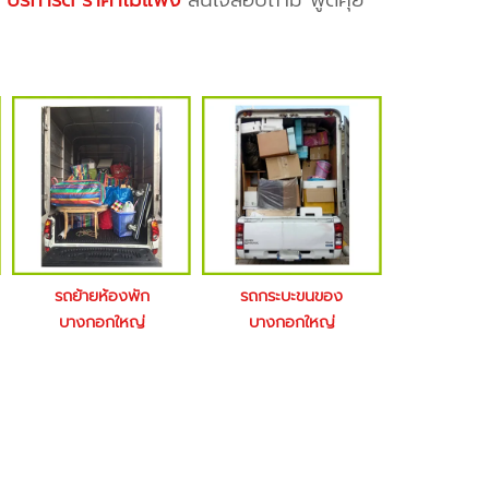
บ
บริการดี ราคาไม่แพง
สนใจสอบถาม พูดคุย
รถย้ายห้องพัก
รถกระบะขนของ
บางกอกใหญ่
บางกอกใหญ่