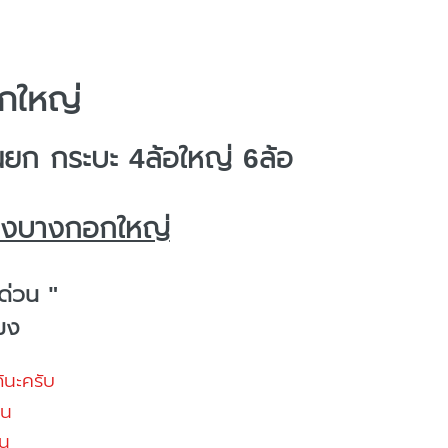
กใหญ่
ยก กระบะ 4ล้อใหญ่ 6ล้อ
้างบางกอกใหญ่
ด่วน "
โมง
้นะครับ
้น
น