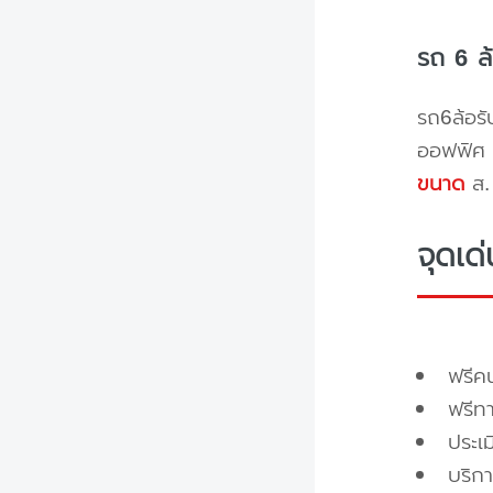
รถ 6 ล
รถ6ล้อรั
ออฟฟิศ 
ขนาด
ส. 
จุดเด
ฟรี
ฟรีท
ประเ
บริกา