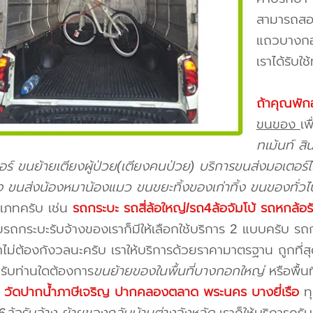
สามารถสอบ
แถวบางกอ
เราได้รับใช
ถ้าคุณพัก
ขนของ
เพื
ทเม้นท์ ส
จอร์ ขนย้ายเตียงผู้ป่วย(เตียงคนป่วย) บริการขนส่งมอเตอร์ไ
้ยง ขนส่งน้องหมาน้องแมว ขนขยะทิ้งของเก่าทิ้ง ขนของทั่วไ
เภทครับ เช่น
รถกระบะ รถสี่ล้อใหญ่/รถ4ล้อจัมโบ้ รถหกล้อร
รถกระบะรับจ้างของเราก็มีให้เลือกใช้บริการ 2 แบบครับ ร
คาไม่ต้องกังวลนะครับ เราให้บริการด้วยราคามาตรฐาน ถูกที่
รับท่านใดต้องการ
ขนย้ายของในพื้นที่บางกอกใหญ่
หรือพื้นท
 วัดปากน้ำภาษีเจริญ ปากคลองตลาด พระนคร บางยี่เรือ
ทุ