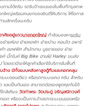
ถามได้ครับ รถรับจ้างขนของในพื้นที่กรุงเทพ
กใหญ่พร้อมคนยกของยินดีให้บริการ ให้โอกาส
้ท่านสักครั้งนะครับ
อาศัยอยู่แถว
บางกอกใหญ่
กำลังมองหา
รถรับ
่อ
ย้ายห้อง ย้ายหอพัก ย้ายบ้าน คอนโด อพาร์
ินค้า ออฟฟิศ สำนักงาน บูธขายของ ย้าย
ซค์ บิ๊กไบค์ Big Bike ฮาเล่ย์ Harley ขนส่ง
ป
โดยเรามีรถให้ลูกค้าเลือกใช้บริการในพื้นที่
ับจ้าง มีทั้งแบบหลังคาสูงตู้ทึบและคอกคลุม
ถกระบะตอนเดียว หรือรถกระบะแคป ครับ สำหรับ
สุด และเป็นกันเอง สามารถต่อรองพูดคุยกันได้
ี่ใกล้เคียง
วัดท่าพระ วัดประดู่ จรัญสนิทวงศ์
กเขต หรือจะเป็นการ
จ้างรถกระบะขนของหรือ