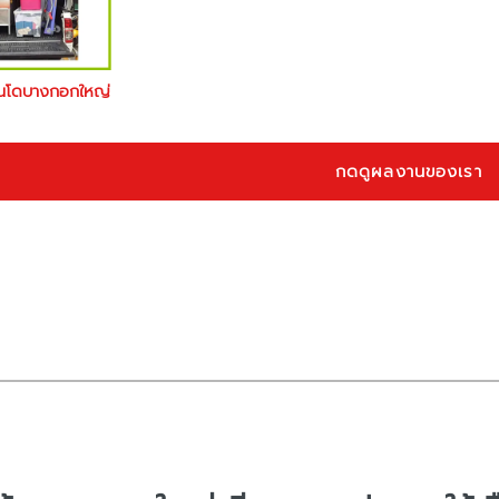
นโดบางกอกใหญ่
กดดูผลงานของเรา