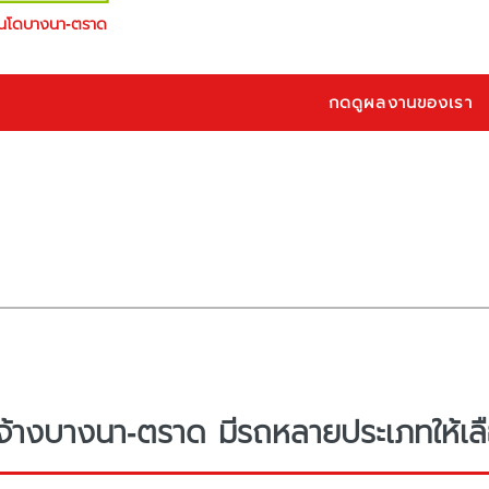
นโดบางนา-ตราด
กดดูผลงานของเรา
จ้างบางนา-ตราด มีรถหลายประเภทให้เลื