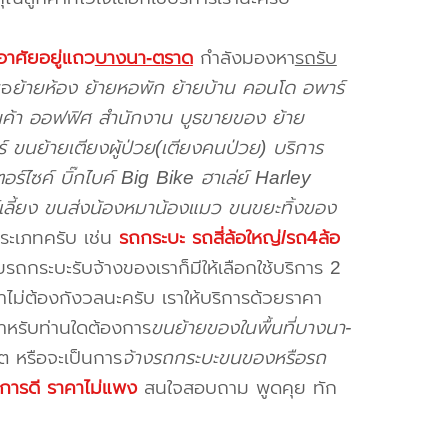
อาศัยอยู่แถว
บางนา-ตราด
กำลังมองหา
รถรับ
่อ
ย้ายห้อง ย้ายหอพัก ย้ายบ้าน คอนโด อพาร์
ินค้า ออฟฟิศ สำนักงาน บูธขายของ ย้าย
ร์ ขนย้ายเตียงผู้ป่วย(เตียงคนป่วย) บริการ
ร์ไซค์ บิ๊กไบค์ Big Bike ฮาเล่ย์ Harley
์เลี้ยง ขนส่งน้องหมาน้องแมว ขนขยะทิ้งของ
ประเภทครับ เช่น
รถกระบะ รถสี่ล้อใหญ่/รถ4ล้อ
รถกระบะรับจ้างของเราก็มีให้เลือกใช้บริการ 2
ม่ต้องกังวลนะครับ เราให้บริการด้วยราคา
สำหรับท่านใดต้องการ
ขนย้ายของในพื้นที่บางนา-
ต หรือจะเป็นการ
จ้างรถกระบะขนของหรือรถ
ิการดี ราคาไม่แพง
สนใจสอบถาม พูดคุย ทัก