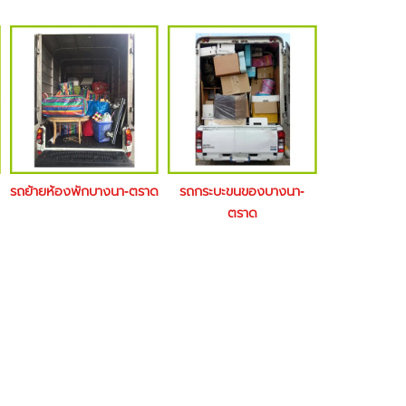
รถย้ายห้องพักบางนา-ตราด
รถกระบะขนของบางนา-
ตราด