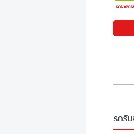
รถย้ายคอ
รถรับ