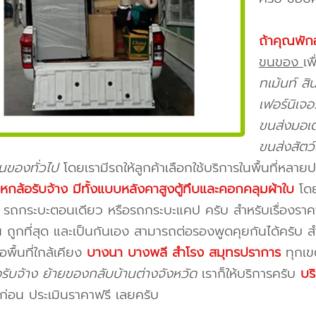
ถ้าคุณพัก
ขนของ
เพื
ทเม้นท์ ส
เฟอร์นิเจอ
ขนส่งมอเตอ
ขนส่งสัตว
ขนของทั่วไป
โดยเรามีรถให้ลูกค้าเลือกใช้บริการในพื้นที่หลาย
ถหกล้อรับจ้าง มีทั้งแบบหลังคาสูงตู้ทึบและคอกคลุมผ้าใบ
โดย
รถกระบะตอนเดียว หรือรถกระบะแคป ครับ สำหรับเรื่องราคาไ
ถูกที่สุด และเป็นกันเอง สามารถต่อรองพูดคุยกันได้ครับ 
อพื้นที่ใกล้เคียง
บางนา บางพลี สำโรง สมุทรปราการ
ทุกเข
อรับจ้าง ย้ายของกลับบ้านต่างจังหวัด
เราก็ให้บริการครับ
บร
ก่อน ประเมินราคาฟรี เลยครับ