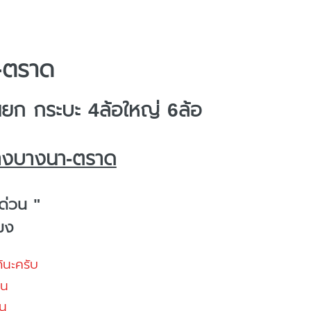
-ตราด
ก กระบะ 4ล้อใหญ่ 6ล้อ
้างบางนา-ตราด
ด่วน "
โมง
้นะครับ
้น
น