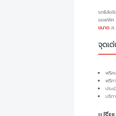
รถ6ล้อรั
ออฟฟิศ 
ขนาด
ส. 
จุดเด
ฟรี
ฟรีท
ประเ
บริกา
เปรีย