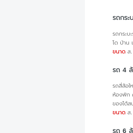
รถกระบ
รถกระบะร
โด บ้าน 
ขนาด
ส. 
รถ 4 ล
รถสี่ล้อ
ห้องพัก 
ของได้ส
ขนาด
ส. 
รถ 6 ล