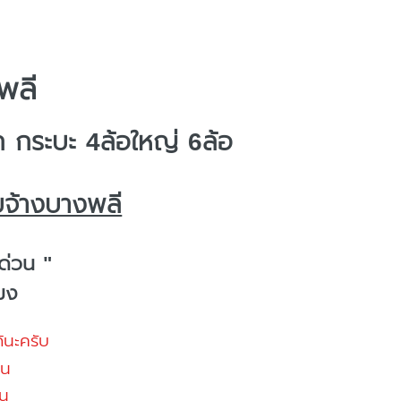
พลี
กระบะ 4ล้อใหญ่ 6ล้อ
บจ้างบางพลี
ด่วน "
โมง
้นะครับ
้น
น