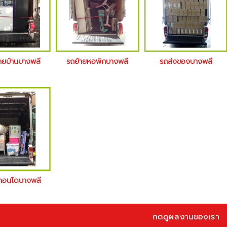
้ายบ้านบางพลี
รถย้ายหอพักบางพลี
รถส่งของบางพลี
คอนโดบางพลี
กดดูผลงานของเรา