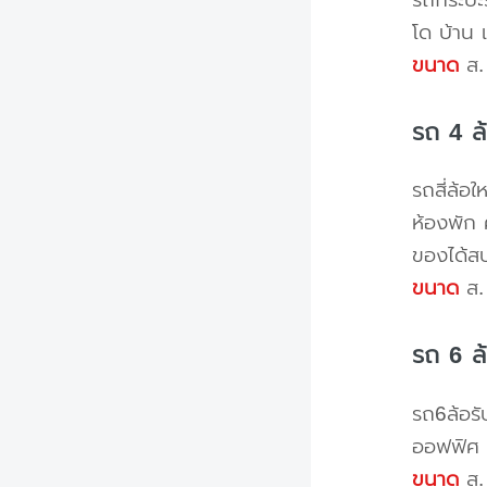
โด บ้าน 
ขนาด
ส. 
รถ 4 ล
รถสี่ล้อ
ห้องพัก 
ของได้ส
ขนาด
ส. 
รถ 6 ล
รถ6ล้อรั
ออฟฟิศ 
ขนาด
ส. 