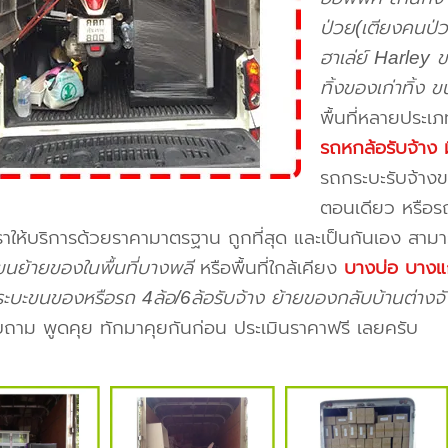
ป่วย(เตียงคนป่ว
ฮาเล่ย์ Harley 
ทิ้งของเก่าทิ้ง 
พื้นที่หลายประเ
รถหกล้อรับจ้าง 
รถกระบะรับจ้างข
ตอนเดียว หรือรถ
ราให้บริการด้วยราคามาตรฐาน ถูกที่สุด และเป็นกันเอง สาม
ขนย้ายของในพื้นที่บางพลี
หรือพื้นที่ใกล้เคียง
บางบ่อ บางแก
ะบะขนของหรือรถ 4ล้อ/6ล้อรับจ้าง ย้ายของกลับบ้านต่างจั
ถาม พูดคุย ทักมาคุยกันก่อน ประเมินราคาฟรี เลยครับ