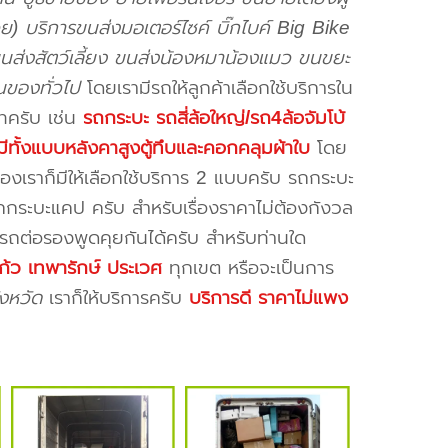
ย) บริการขนส่งมอเตอร์ไซค์ บิ๊กไบค์ Big Bike
ขนส่งสัตว์เลี้ยง ขนส่งน้องหมาน้องแมว ขนขยะ
ขนของทั่วไป
โดยเรามีรถให้ลูกค้าเลือกใช้บริการใน
ภทครับ เช่น
รถกระบะ รถสี่ล้อใหญ่/รถ4ล้อจัมโบ้
มีทั้งแบบหลังคาสูงตู้ทึบและคอกคลุมผ้าใบ
โดย
องเราก็มีให้เลือกใช้บริการ 2 แบบครับ รถกระบะ
กระบะแคป ครับ สำหรับเรื่องราคาไม่ต้องกังวล
ารถต่อรองพูดคุยกันได้ครับ สำหรับท่านใด
้ว เทพารักษ์ ประเวศ
ทุกเขต หรือจะเป็นการ
งหวัด
เราก็ให้บริการครับ
บริการดี ราคาไม่แพง