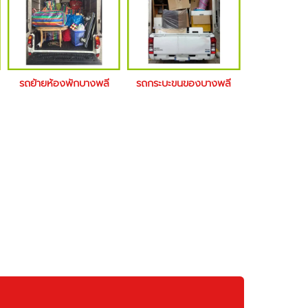
รถย้ายห้องพักบางพลี
รถกระบะขนของบางพลี