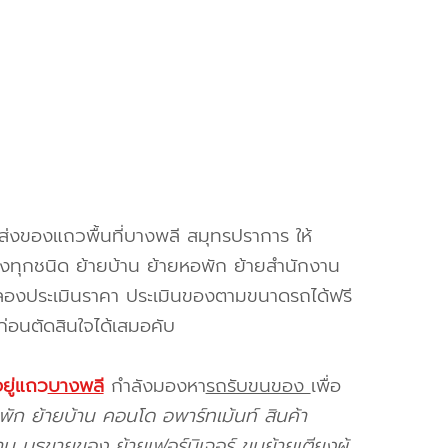
่งของแถวพื้นที่บางพลี สมุทรปราการ ให้
งทุกชนิด ย้ายบ้าน ย้ายหอพัก ย้ายสำนักงาน
จลองประเมินราคา ประเมินของตามขนาดรถได้ฟรี
ก่อนตัดสินใจได้เสมอคับ
ยู่แถว
บางพลี
กำลังมองหา
รถรับขนของ
เพื่อ
พัก ย้ายบ้าน คอนโด อพาร์ทเม้นท์ สินค้า
 บูธขายของ ย้ายเฟอร์นิเจอร์ ขนย้ายเตียงผู้