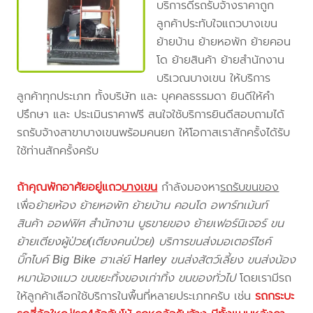
บริการดีรถรับจ้างราคาถูก
ลูกค้าประทับใจแถวบางเขน
ย้ายบ้าน ย้ายหอพัก ย้ายคอน
โด ย้ายสินค้า ย้ายสำนักงาน
บริเวณบางเขน ให้บริการ
ลูกค้าทุกประเภท ทั้งบริษัท และ บุคคลธรรมดา ยินดีให้คำ
ปรึกษา และ ประเมินราคาฟรี สนใจใช้บริการยินดีสอบถามได้
รถรับจ้างสาขาบางเขนพร้อมคนยก ให้โอกาสเราสักครั้งได้รับ
ใช้ท่านสักครั้งครับ
ถ้าคุณพักอาศัยอยู่แถว
บางเขน
กำลังมองหา
รถรับขนของ
เพื่อ
ย้ายห้อง ย้ายหอพัก ย้ายบ้าน คอนโด อพาร์ทเม้นท์
สินค้า ออฟฟิศ สำนักงาน บูธขายของ ย้ายเฟอร์นิเจอร์ ขน
ย้ายเตียงผู้ป่วย(เตียงคนป่วย) บริการขนส่งมอเตอร์ไซค์
บิ๊กไบค์ Big Bike ฮาเล่ย์ Harley ขนส่งสัตว์เลี้ยง ขนส่งน้อง
หมาน้องแมว ขนขยะทิ้งของเก่าทิ้ง ขนของทั่วไป
โดยเรามีรถ
ให้ลูกค้าเลือกใช้บริการในพื้นที่หลายประเภทครับ เช่น
รถกระบะ