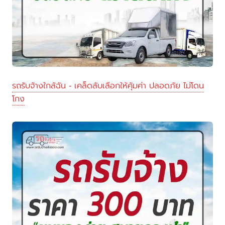
รถรับจ้างใกล้ฉัน - เคล็ดลับเลือกให้คุ้มค่า ปลอดภัย ไม่โดน
โกง