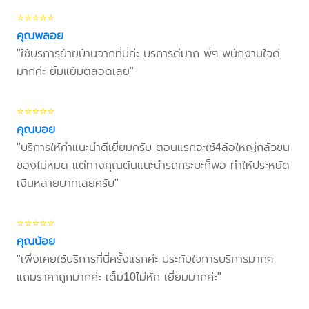
⭐⭐⭐⭐⭐
คุณพลอย
"ใช้บริการย้ายบ้านจากที่นี่ค่ะ บริการดีมาก พี่ๆ พนักงานใจดี
มากค่ะ ยิ้มแย้มตลอดเลย"
⭐⭐⭐⭐⭐
คุณบอย
"บริการให้คำแนะนำดีเยี่ยมครับ ตอนแรกจะใช้4ล้อใหญ่กลัวขน
ของไม่หมด แต่ทางคุณต้นแนะนำรถกระบะก็พอ ทำให้ประหยัด
เงินหลายบาทเลยครับ"
⭐⭐⭐⭐⭐
คุณน้อย
"เพิ่งเคยใช้บริการที่นี่ครั้งแรกค่ะ ประทับใจการบริการมากๆ
แถมราคาถูกมากค่ะ เต็ม10ไม่หัก เยี่ยมมากค่ะ"