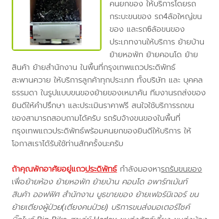
คนยกของ ให้บริการโดยรถ
กระบะขนของ รถ4ล้อใหญ่ขน
ของ และรถ6ล้อขนของ
ประเภทงานให้บริการ ย้ายบ้าน
ย้ายหอพัก ย้ายคอนโด ย้าย
สินค้า ย้ายสำนักงาน ในพื้นที่กรุงเทพแถวประดิพัทธ์
สะพานควาย ให้บริการลูกค้าทุกประเภท ทั้งบริษัท และ บุคคล
ธรรมดา ในรูปแบบขนของย้ายของเหมาคัน ทีมงานรถส่งของ
ยินดีให้คำปรึกษา และประเมินราคาฟรี สนใจใช้บริการรถขน
ของสามารถสอบถามได้ครับ รถรับจ้างขนของในพื้นที่
กรุงเทพแถวประดิพัทธ์พร้อมคนยกของยินดีให้บริการ ให้
โอกาสเราได้รับใช้ท่านสักครั้งนะครับ
ถ้าคุณพักอาศัยอยู่แถว
ประดิพัทธ์
กำลังมองหา
รถรับขนของ
เพื่อ
ย้ายห้อง ย้ายหอพัก ย้ายบ้าน คอนโด อพาร์ทเม้นท์
สินค้า ออฟฟิศ สำนักงาน บูธขายของ ย้ายเฟอร์นิเจอร์ ขน
ย้ายเตียงผู้ป่วย(เตียงคนป่วย) บริการขนส่งมอเตอร์ไซค์