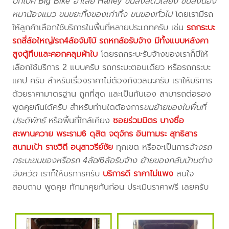
บิ๊กไบค์ Big Bike ฮาเล่ย์ Harley ขนส่งสัตว์เลี้ยง ขนส่งน้อง
หมาน้องแมว ขนขยะทิ้งของเก่าทิ้ง ขนของทั่วไป
โดยเรามีรถ
ให้ลูกค้าเลือกใช้บริการในพื้นที่หลายประเภทครับ เช่น
รถกระบะ
รถสี่ล้อใหญ่/รถ4ล้อจัมโบ้ รถหกล้อรับจ้าง มีทั้งแบบหลังคา
สูงตู้ทึบและคอกคลุมผ้าใบ
โดยรถกระบะรับจ้างของเราก็มีให้
เลือกใช้บริการ 2 แบบครับ รถกระบะตอนเดียว หรือรถกระบะ
แคป ครับ สำหรับเรื่องราคาไม่ต้องกังวลนะครับ เราให้บริการ
ด้วยราคามาตรฐาน ถูกที่สุด และเป็นกันเอง สามารถต่อรอง
พูดคุยกันได้ครับ สำหรับท่านใดต้องการ
ขนย้ายของในพื้นที่
ประดิพัทธ์
หรือพื้นที่ใกล้เคียง
ซอยร่วมมิตร บางซื่อ
สะพานควาย พระราม6 ดุสิต จตุจักร อินทามระ สุทธิสาร
สนามเป้า ราชวิถี อนุสาวรีย์ชัย
ทุกเขต หรือจะเป็นการ
จ้างรถ
กระบะขนของหรือรถ 4ล้อ/6ล้อรับจ้าง ย้ายของกลับบ้านต่าง
จังหวัด
เราก็ให้บริการครับ
บริการดี ราคาไม่แพง
สนใจ
สอบถาม พูดคุย ทักมาคุยกันก่อน ประเมินราคาฟรี เลยครับ