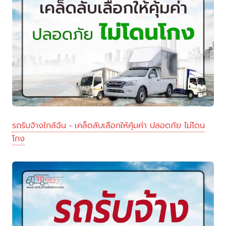
รถรับจ้างใกล้ฉัน - เคล็ดลับเลือกให้คุ้มค่า ปลอดภัย ไม่โดน
โกง