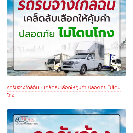
รถรับจ้างใกล้ฉัน - เคล็ดลับเลือกให้คุ้มค่า ปลอดภัย ไม่โดน
โกง