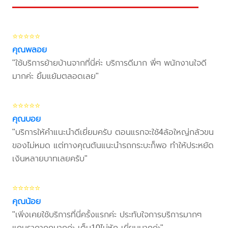
⭐⭐⭐⭐⭐
คุณพลอย
"ใช้บริการย้ายบ้านจากที่นี่ค่ะ บริการดีมาก พี่ๆ พนักงานใจดี
มากค่ะ ยิ้มแย้มตลอดเลย"
⭐⭐⭐⭐⭐
คุณบอย
"บริการให้คำแนะนำดีเยี่ยมครับ ตอนแรกจะใช้4ล้อใหญ่กลัวขน
ของไม่หมด แต่ทางคุณต้นแนะนำรถกระบะก็พอ ทำให้ประหยัด
เงินหลายบาทเลยครับ"
⭐⭐⭐⭐⭐
คุณน้อย
"เพิ่งเคยใช้บริการที่นี่ครั้งแรกค่ะ ประทับใจการบริการมากๆ
แถมราคาถูกมากค่ะ เต็ม10ไม่หัก เยี่ยมมากค่ะ"