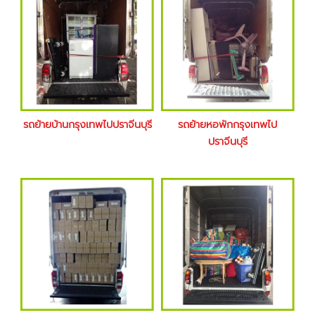
รถย้ายบ้านกรุงเทพไปปราจีนบุรี
รถย้ายหอพักกรุงเทพไป
ปราจีนบุรี