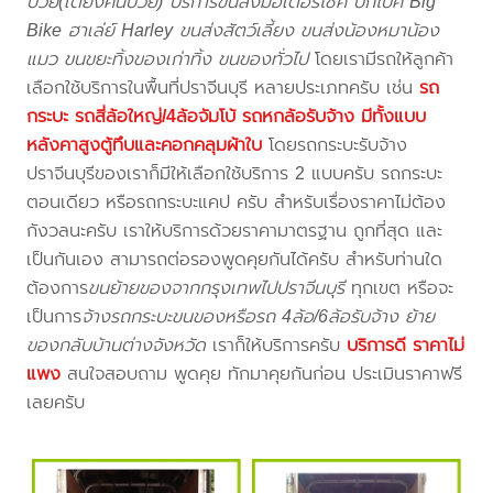
ป่วย(เตียงคนป่วย) บริการขนส่งมอเตอร์ไซค์ บิ๊กไบค์ Big
Bike ฮาเล่ย์ Harley ขนส่งสัตว์เลี้ยง ขนส่งน้องหมาน้อง
แมว ขนขยะทิ้งของเก่าทิ้ง ขนของทั่วไป
โดยเรามีรถให้ลูกค้า
เลือกใช้บริการในพื้นที่ปราจีนบุรี หลายประเภทครับ เช่น
รถ
กระบะ รถสี่ล้อใหญ่/4ล้อจัมโบ้ รถหกล้อรับจ้าง มีทั้งแบบ
หลังคาสูงตู้ทึบและคอกคลุมผ้าใบ
โดยรถกระบะรับจ้าง
ปราจีนบุรีของเราก็มีให้เลือกใช้บริการ 2 แบบครับ รถกระบะ
ตอนเดียว หรือรถกระบะแคป ครับ สำหรับเรื่องราคาไม่ต้อง
กังวลนะครับ เราให้บริการด้วยราคามาตรฐาน ถูกที่สุด และ
เป็นกันเอง สามารถต่อรองพูดคุยกันได้ครับ สำหรับท่านใด
ต้องการ
ขนย้ายของจากกรุงเทพไปปราจีนบุรี
ทุกเขต หรือจะ
เป็นการ
จ้างรถกระบะขนของหรือรถ 4ล้อ/6ล้อรับจ้าง ย้าย
ของกลับบ้านต่างจังหวัด
เราก็ให้บริการครับ
บริการดี ราคาไม่
แพง
สนใจสอบถาม พูดคุย ทักมาคุยกันก่อน ประเมินราคาฟรี
เลยครับ