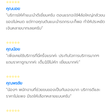
⭐⭐⭐⭐⭐
คุณบอย
"บริการให้คำแนะนำดีเยี่ยมครับ ตอนแรกจะใช้4ล้อใหญ่กลัวขน
ของไม่หมด แต่ทางคุณต้นแนะนำรถกระบะก็พอ ทำให้ประหยัด
เงินหลายบาทเลยครับ"
⭐⭐⭐⭐⭐
คุณน้อย
"เพิ่งเคยใช้บริการที่นี่ครั้งแรกค่ะ ประทับใจการบริการมากๆ
แถมราคาถูกมากค่ะ เต็ม10ไม่หัก เยี่ยมมากค่ะ"
⭐⭐⭐⭐⭐
คุณพรชัย
"น้องๆ พนักงานที่ช่วยขนของเป็นกันเองมาก บริการดีและ
ราคาไม่แพง มีรถให้เลือกหลายแบบครับ"
⭐⭐⭐⭐⭐