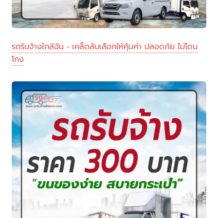
รถรับจ้างใกล้ฉัน - เคล็ดลับเลือกให้คุ้มค่า ปลอดภัย ไม่โดน
โกง