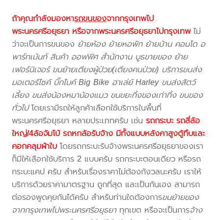
ถ้าคุณกำลังมองหา
รถขนของ
จากกรุงเทพไป
พระนครศรีอยุธยา
หรือจากพระนครศรีอยุธยาไปกรุงเทพ
ไม่
ว่าจะเป็นการขนของ
ย้ายห้อง ย้ายหอพัก ย้ายบ้าน คอนโด อ
พาร์ทเม้นท์ สินค้า ออฟฟิศ สำนักงาน บูธขายของ ย้าย
เฟอร์นิเจอร์ ขนย้ายเตียงผู้ป่วย(เตียงคนป่วย) บริการขนส่ง
มอเตอร์ไซค์ บิ๊กไบค์ Big Bike ฮาเล่ย์ Harley ขนส่งสัตว์
เลี้ยง ขนส่งน้องหมาน้องแมว ขนขยะทิ้งของเก่าทิ้ง ขนของ
ทั่วไป
โดยเรามีรถให้ลูกค้าเลือกใช้บริการในพื้นที่
พระนครศรีอยุธยา หลายประเภทครับ เช่น
รถกระบะ รถสี่ล้อ
ใหญ่/4ล้อจัมโบ้ รถหกล้อรับจ้าง มีทั้งแบบหลังคาสูงตู้ทึบและ
คอกคลุมผ้าใบ
โดยรถกระบะรับจ้างพระนครศรีอยุธยาของเรา
ก็มีให้เลือกใช้บริการ 2 แบบครับ รถกระบะตอนเดียว หรือรถ
กระบะแคป ครับ สำหรับเรื่องราคาไม่ต้องกังวลนะครับ เราให้
บริการด้วยราคามาตรฐาน ถูกที่สุด และเป็นกันเอง สามารถ
ต่อรองพูดคุยกันได้ครับ สำหรับท่านใดต้องการ
ขนย้ายของ
จากกรุงเทพไปพระนครศรีอยุธยา
ทุกเขต หรือจะเป็นการ
จ้าง